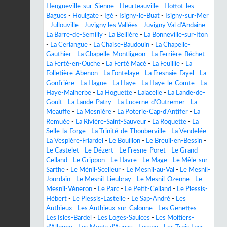
Heugueville-sur-Sienne
-
Heurteauville
-
Hottot-les-
Bagues
-
Houlgate
-
Igé
-
Isigny-le-Buat
-
Isigny-sur-Mer
-
Jullouville
-
Juvigny les Vallées
-
Juvigny Val d'Andaine
-
La Barre-de-Semilly
-
La Bellière
-
La Bonneville-sur-Iton
-
La Cerlangue
-
La Chaise-Baudouin
-
La Chapelle-
Gauthier
-
La Chapelle-Montligeon
-
La Ferrière-Béchet
-
La Ferté-en-Ouche
-
La Ferté Macé
-
La Feuillie
-
La
Folletière-Abenon
-
La Fontelaye
-
La Fresnaie-Fayel
-
La
Gonfrière
-
La Hague
-
La Haye
-
La Haye-le-Comte
-
La
Haye-Malherbe
-
La Hoguette
-
Lalacelle
-
La Lande-de-
Goult
-
La Lande-Patry
-
La Lucerne-d'Outremer
-
La
Meauffe
-
La Mesnière
-
La Poterie-Cap-d'Antifer
-
La
Remuée
-
La Rivière-Saint-Sauveur
-
La Roquette
-
La
Selle-la-Forge
-
La Trinité-de-Thouberville
-
La Vendelée
-
La Vespière-Friardel
-
Le Bouillon
-
Le Breuil-en-Bessin
-
Le Castelet
-
Le Dézert
-
Le Fresne-Poret
-
Le Grand-
Celland
-
Le Grippon
-
Le Havre
-
Le Mage
-
Le Mêle-sur-
Sarthe
-
Le Ménil-Scelleur
-
Le Mesnil-au-Val
-
Le Mesnil-
Jourdain
-
Le Mesnil-Lieubray
-
Le Mesnil-Ozenne
-
Le
Mesnil-Véneron
-
Le Parc
-
Le Petit-Celland
-
Le Plessis-
Hébert
-
Le Plessis-Lastelle
-
Le Sap-André
-
Les
Authieux
-
Les Authieux-sur-Calonne
-
Les Genettes
-
Les Isles-Bardel
-
Les Loges-Saulces
-
Les Moitiers-