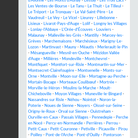
d'Allonne
-
Les Monts d'Aunay
-
Lessay
-
Les Trois Lacs
-
Les Ventes-de-Bourse
-
Le Tanu
-
Le Thuit
-
Le Tilleul
-
Le Tréport
-
Le Tronquay
-
Le Val-Saint-Père
-
Le
Vaudreuil
-
Le Vey
-
Le Vicel
-
Lieurey
-
Lillebonne
-
Lisieux
-
Livarot-Pays-d'Auge
-
Lolif
-
Longny les Villages
-
Lonlay-l'Abbaye
-
L'Orée-d'Écouves
-
Louviers
-
Malaunay
-
Malleville-les-Grès
-
Mantilly
-
Marcey-les-
Grèves
-
Marchemaisons
-
Marchésieux
-
Marigny-Le-
Lozon
-
Martinvast
-
Mauny
-
Méautis
-
Merlerault-le-Pin
-
Mésangueville
-
Mesnil-en-Ouche
-
Mézidon Vallée
d'Auge
-
Millières
-
Mondeville
-
Montchevrel
-
Montfiquet
-
Montfort-sur-Risle
-
Montmartin-sur-Mer
-
Montsecret-Clairefougère
-
Montsenelle
-
Monts-sur-
Orne
-
Montville
-
Moon-sur-Elle
-
Mortagne-au-Perche
-
Mortain-Bocage
-
Morteaux-Coulibœuf
-
Mortrée
-
Morville-le-Héron
-
Moulins-la-Marche
-
Moult-
Chicheboville
-
Moyon Villages
-
Muneville-le-Bingard
-
Nassandres sur Risle
-
Néhou
-
Nointot
-
Noron-la-
Poterie
-
Noues de Sienne
-
Noyers
-
Oissel-sur-Seine
-
Origny-le-Roux
-
Orval sur Sienne
-
Ouistreham
-
Ourville-en-Caux
-
Passais Villages
-
Pennedepie
-
Perche
en Nocé
-
Percy-en-Normandie
-
Perrières
-
Perrou
-
Petit-Caux
-
Petit-Couronne
-
Petiville
-
Picauville
-
Pirou
-
Poilley
-
Pont-de-l'Arche
-
Pont-d'Ouilly
-
Pontorson
-