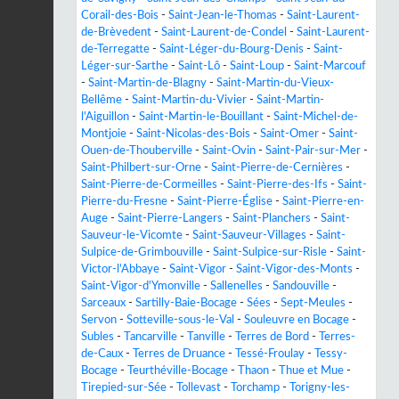
Corail-des-Bois
-
Saint-Jean-le-Thomas
-
Saint-Laurent-
de-Brèvedent
-
Saint-Laurent-de-Condel
-
Saint-Laurent-
de-Terregatte
-
Saint-Léger-du-Bourg-Denis
-
Saint-
Léger-sur-Sarthe
-
Saint-Lô
-
Saint-Loup
-
Saint-Marcouf
-
Saint-Martin-de-Blagny
-
Saint-Martin-du-Vieux-
Bellême
-
Saint-Martin-du-Vivier
-
Saint-Martin-
l'Aiguillon
-
Saint-Martin-le-Bouillant
-
Saint-Michel-de-
Montjoie
-
Saint-Nicolas-des-Bois
-
Saint-Omer
-
Saint-
Ouen-de-Thouberville
-
Saint-Ovin
-
Saint-Pair-sur-Mer
-
Saint-Philbert-sur-Orne
-
Saint-Pierre-de-Cernières
-
Saint-Pierre-de-Cormeilles
-
Saint-Pierre-des-Ifs
-
Saint-
Pierre-du-Fresne
-
Saint-Pierre-Église
-
Saint-Pierre-en-
Auge
-
Saint-Pierre-Langers
-
Saint-Planchers
-
Saint-
Sauveur-le-Vicomte
-
Saint-Sauveur-Villages
-
Saint-
Sulpice-de-Grimbouville
-
Saint-Sulpice-sur-Risle
-
Saint-
Victor-l'Abbaye
-
Saint-Vigor
-
Saint-Vigor-des-Monts
-
Saint-Vigor-d'Ymonville
-
Sallenelles
-
Sandouville
-
Sarceaux
-
Sartilly-Baie-Bocage
-
Sées
-
Sept-Meules
-
Servon
-
Sotteville-sous-le-Val
-
Souleuvre en Bocage
-
Subles
-
Tancarville
-
Tanville
-
Terres de Bord
-
Terres-
de-Caux
-
Terres de Druance
-
Tessé-Froulay
-
Tessy-
Bocage
-
Teurthéville-Bocage
-
Thaon
-
Thue et Mue
-
Tirepied-sur-Sée
-
Tollevast
-
Torchamp
-
Torigny-les-