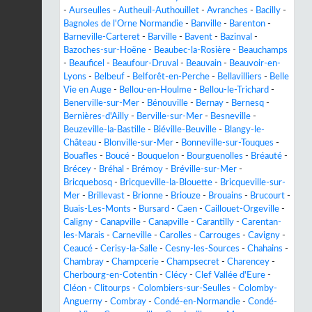
-
Aurseulles
-
Autheuil-Authouillet
-
Avranches
-
Bacilly
-
Bagnoles de l'Orne Normandie
-
Banville
-
Barenton
-
Barneville-Carteret
-
Barville
-
Bavent
-
Bazinval
-
Bazoches-sur-Hoëne
-
Beaubec-la-Rosière
-
Beauchamps
-
Beauficel
-
Beaufour-Druval
-
Beauvain
-
Beauvoir-en-
Lyons
-
Belbeuf
-
Belforêt-en-Perche
-
Bellavilliers
-
Belle
Vie en Auge
-
Bellou-en-Houlme
-
Bellou-le-Trichard
-
Benerville-sur-Mer
-
Bénouville
-
Bernay
-
Bernesq
-
Bernières-d'Ailly
-
Berville-sur-Mer
-
Besneville
-
Beuzeville-la-Bastille
-
Biéville-Beuville
-
Blangy-le-
Château
-
Blonville-sur-Mer
-
Bonneville-sur-Touques
-
Bouafles
-
Boucé
-
Bouquelon
-
Bourguenolles
-
Bréauté
-
Brécey
-
Bréhal
-
Brémoy
-
Bréville-sur-Mer
-
Bricquebosq
-
Bricqueville-la-Blouette
-
Bricqueville-sur-
Mer
-
Brillevast
-
Brionne
-
Briouze
-
Brouains
-
Brucourt
-
Buais-Les-Monts
-
Bursard
-
Caen
-
Caillouet-Orgeville
-
Caligny
-
Canapville
-
Canapville
-
Carantilly
-
Carentan-
les-Marais
-
Carneville
-
Carolles
-
Carrouges
-
Cavigny
-
Ceaucé
-
Cerisy-la-Salle
-
Cesny-les-Sources
-
Chahains
-
Chambray
-
Champcerie
-
Champsecret
-
Charencey
-
Cherbourg-en-Cotentin
-
Clécy
-
Clef Vallée d'Eure
-
Cléon
-
Clitourps
-
Colombiers-sur-Seulles
-
Colomby-
Anguerny
-
Combray
-
Condé-en-Normandie
-
Condé-