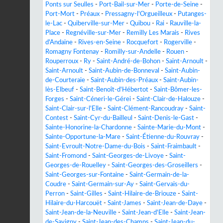
Ponts sur Seulles
-
Port-Bail-sur-Mer
-
Porte-de-Seine
-
Port-Mort
-
Préaux
-
Pressagny-l'Orgueilleux
-
Putanges-
le-Lac
-
Quiberville-sur-Mer
-
Quibou
-
Rai
-
Rauville-la-
Place
-
Regnéville-sur-Mer
-
Remilly Les Marais
-
Rives
d'Andaine
-
Rives-en-Seine
-
Rocquefort
-
Rogerville
-
Romagny Fontenay
-
Romilly-sur-Andelle
-
Rouen
-
Rouperroux
-
Ry
-
Saint-André-de-Bohon
-
Saint-Arnoult
-
Saint-Arnoult
-
Saint-Aubin-de-Bonneval
-
Saint-Aubin-
de-Courteraie
-
Saint-Aubin-des-Préaux
-
Saint-Aubin-
lès-Elbeuf
-
Saint-Benoît-d'Hébertot
-
Saint-Bômer-les-
Forges
-
Saint-Céneri-le-Gérei
-
Saint-Clair-de-Halouze
-
Saint-Clair-sur-l'Elle
-
Saint-Clément-Rancoudray
-
Saint-
Contest
-
Saint-Cyr-du-Bailleul
-
Saint-Denis-le-Gast
-
Sainte-Honorine-la-Chardonne
-
Sainte-Marie-du-Mont
-
Sainte-Opportune-la-Mare
-
Saint-Étienne-du-Rouvray
-
Saint-Evroult-Notre-Dame-du-Bois
-
Saint-Fraimbault
-
Saint-Fromond
-
Saint-Georges-de-Livoye
-
Saint-
Georges-de-Rouelley
-
Saint-Georges-des-Groseillers
-
Saint-Georges-sur-Fontaine
-
Saint-Germain-de-la-
Coudre
-
Saint-Germain-sur-Ay
-
Saint-Gervais-du-
Perron
-
Saint-Gilles
-
Saint-Hilaire-de-Briouze
-
Saint-
Hilaire-du-Harcouët
-
Saint-James
-
Saint-Jean-de-Daye
-
Saint-Jean-de-la-Neuville
-
Saint-Jean-d'Elle
-
Saint-Jean-
de-Savigny
-
Saint-Jean-des-Champs
-
Saint-Jean-du-