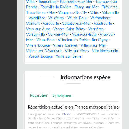
Villes
-
Touquettes
-
Tourneville-sur-Mer
-
Tourouvre au
Perche
-
Tourville-la-Rivière
-
Tracy-sur-Mer
-
Trévières
-
Trouville-sur-Mer
-
Vacognes-Neuilly
-
Vains
-
Valcanville
-
Valdallière
-
Val d'Arry
-
Val-de-Reuil
-
Valframbert
-
Valmont
-
Varouville
-
Vattetot-sur-Mer
-
Vaudreville
-
Vaux-sur-Aure
-
Ventes-Saint-Rémy
-
Verrières
-
Versainville
-
Ver-sur-Mer
-
Vexin-sur-Epte
-
Vicq-sur-
Mer
-
Vieux-Pont
-
Villedieu-les-Poêles-Rouffigny
-
Villers-Bocage
-
Villers-Canivet
-
Villers-sur-Mer
-
Villiers-en-Désœuvre
-
Villy-sur-Yères
-
Vire Normandie
-
Yvetot-Bocage
-
Yville-sur-Seine
Informations espèce
Répartition
Synonymes
Répartition actuelle en France métropolitaine
Cartographie issue de l'
INPN
-
Avertissement :
les données
visualisables reflètent l'état d'avancement des connaissances et/ou la
disponibilité des données existantes au niveau national : elles ne
peuvent en aucun cas être considérées comme exhaustives.