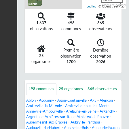
30 km
Nombre d'observa
Leaflet
| © OpenStreetMap
1 637
498
365
observations
communes
observateurs
Première
Dernière
25
observation
observation
organismes
1700
2026
498
communes
25
organismes
365
observateurs
Ablon
-
Acquigny
-
Agon-Coutainville
-
Agy
-
Alençon
-
Amfreville-la-Mi-Voie
-
Amfreville-sous-les-Monts
-
Anneville-Ambourville
-
Arelaune-en-Seine
-
Arganchy
-
Argentan
-
Arnières-sur-Iton
-
Athis-Val de Rouvre
-
Aubermesnil-aux-Érables
-
Aubry-le-Panthou
-
Audouville-la-Hubert
-
Aunay-les-Bois
-
Aunou-le-Faucon