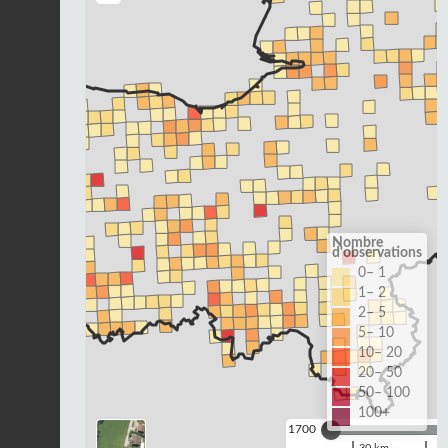
Nombre
d'observations
0– 1
1– 2
2– 5
5– 10
10– 20
20– 50
50– 100
100+
1700