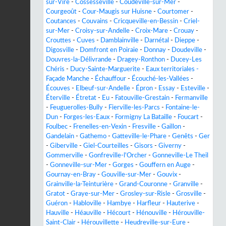
sur-Vire
-
Cossesseville
-
Coudeville-sur-Mer
-
Courgeoût
-
Cour-Maugis sur Huisne
-
Courtomer
-
Coutances
-
Couvains
-
Cricqueville-en-Bessin
-
Criel-
sur-Mer
-
Croisy-sur-Andelle
-
Croix-Mare
-
Crouay
-
Crouttes
-
Cuves
-
Damblainville
-
Darnétal
-
Dieppe
-
Digosville
-
Domfront en Poiraie
-
Donnay
-
Doudeville
-
Douvres-la-Délivrande
-
Dragey-Ronthon
-
Ducey-Les
Chéris
-
Ducy-Sainte-Marguerite
-
Eaux territoriales -
Façade Manche
-
Échauffour
-
Écouché-les-Vallées
-
Écouves
-
Elbeuf-sur-Andelle
-
Épron
-
Essay
-
Esteville
-
Éterville
-
Étretat
-
Eu
-
Fatouville-Grestain
-
Fermanville
-
Feuguerolles-Bully
-
Fierville-les-Parcs
-
Fontaine-le-
Dun
-
Forges-les-Eaux
-
Formigny La Bataille
-
Foucart
-
Foulbec
-
Frenelles-en-Vexin
-
Fresville
-
Gaillon
-
Gandelain
-
Gathemo
-
Gatteville-le-Phare
-
Genêts
-
Ger
-
Giberville
-
Giel-Courteilles
-
Gisors
-
Giverny
-
Gommerville
-
Gonfreville-l'Orcher
-
Gonneville-Le Theil
-
Gonneville-sur-Mer
-
Gorges
-
Gouffern en Auge
-
Gournay-en-Bray
-
Gouville-sur-Mer
-
Gouvix
-
Grainville-la-Teinturière
-
Grand-Couronne
-
Granville
-
Gratot
-
Graye-sur-Mer
-
Grosley-sur-Risle
-
Grosville
-
Guéron
-
Habloville
-
Hambye
-
Harfleur
-
Hauterive
-
Hauville
-
Héauville
-
Hécourt
-
Hénouville
-
Hérouville-
Saint-Clair
-
Hérouvillette
-
Heudreville-sur-Eure
-