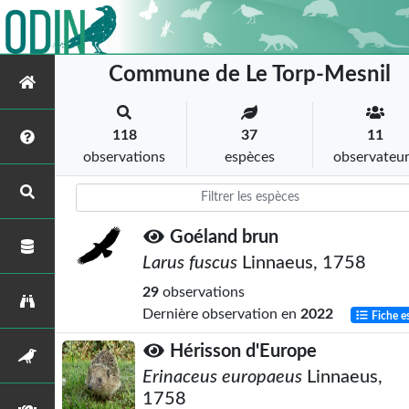
Commune de Le Torp-Mesnil
118
37
11
observations
espèces
observateu
Goéland brun
Larus fuscus
Linnaeus, 1758
29
observations
Dernière observation en
2022
Fiche e
Hérisson d'Europe
Erinaceus europaeus
Linnaeus,
1758