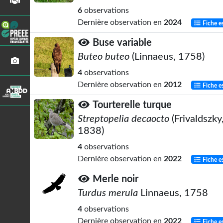
6
observations
Dernière observation en
2024
Fiche e
Buse variable
Buteo buteo
(Linnaeus, 1758)
4
observations
Dernière observation en
2012
Fiche e
Tourterelle turque
Streptopelia decaocto
(Frivaldszky
1838)
4
observations
Dernière observation en
2022
Fiche e
Merle noir
Turdus merula
Linnaeus, 1758
4
observations
Dernière observation en
2022
Fiche e