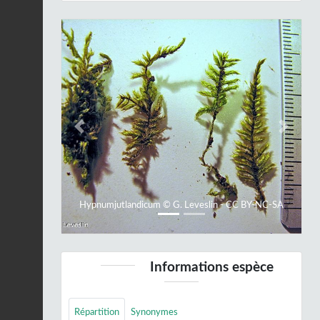
Previous
Next
Hypnumjutlandicum © G. Leveslin - CC BY-NC-SA
Informations espèce
Répartition
Synonymes