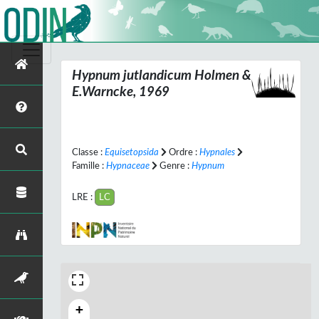
Hypnum jutlandicum
Holmen &
E.Warncke, 1969
Classe :
Equisetopsida
Ordre :
Hypnales
Famille :
Hypnaceae
Genre :
Hypnum
LRE :
LC
+