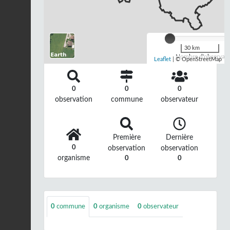
30 km
Nombre d'observatio
Leaflet
| © OpenStreetMap
0
0
0
observation
commune
observateur
Première
Dernière
0
observation
observation
organisme
0
0
0
commune
0
organisme
0
observateur