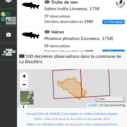
Truite de mer
Salmo trutta
Linnaeus, 1758
77
observations
Dernière observation en
1989
Fiche espèce
Vairon
Phoxinus phoxinus
(Linnaeus, 1758)
59
observations
Dernière observation en
1989
Fiche espèce
100 dernières observations dans la commune de
La Bloutière
Pigeon ramier
Columba palumbus
Linnaeus, 1758
+
52
observations
Dernière observation en
2021
Fiche espèce
−
Merle noir
Turdus merula
Linnaeus, 1758
5 km
Leaflet
| © OpenStreetMap
51
observations
Dernière observation en
2021
Fiche espèce
Accueil
|
Site de l'ANBDD
|
Conception et crédits
|
Mentions légales
ODIN - Atlas de la faune et de la flore de Normandie, 2023
Goujon
Réalisé avec
GeoNature-atlas
, développé par le
Parc national des Écrins