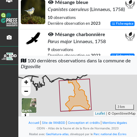
Mésange bleue
Cyanistes caeruleus
(Linnaeus, 1758)
10
observations
Dernière observation en
2023
Fiche espèce
Mésange charbonnière
Parus major
Linnaeus, 1758
9
observations
Dernière observation en
2023
Fiche espèce
100 dernières observations dans la commune de
Digosville
Piéride du Chou (La)
Pieris brassicae
(Linnaeus, 1758)
+
7
observations
Dernière observation en
2022
Fiche espèce
−
Rougegorge familier
Erithacus rubecula
(Linnaeus, 1758)
3 km
Leaflet
| © OpenStreetMap
6
observations
Dernière observation en
2023
Fiche espèce
Accueil
|
Site de l'ANBDD
|
Conception et crédits
|
Mentions légales
ODIN - Atlas de la faune et de la flore de Normandie, 2023
Pinson des arbres
Réalisé avec
GeoNature-atlas
, développé par le
Parc national des Écrins