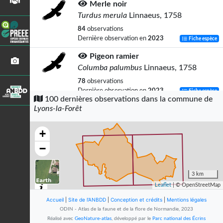
Merle noir
Turdus merula
Linnaeus, 1758
84
observations
Dernière observation en
2023
Fiche espèce
Pigeon ramier
Columba palumbus
Linnaeus, 1758
78
observations
Dernière observation en
2023
Fiche espèce
100 dernières observations dans la commune de
Lyons-la-Forêt
Fauvette à tête noire
Sylvia atricapilla
(Linnaeus, 1758)
+
76
observations
Dernière observation en
2023
Fiche espèce
−
Troglodyte mignon
Troglodytes troglodytes
(Linnaeus,
3 km
1758)
Leaflet
| © OpenStreetMap
75
observations
Accueil
|
Site de l'ANBDD
|
Conception et crédits
|
Mentions légales
Dernière observation en
2023
Fiche espèce
ODIN - Atlas de la faune et de la flore de Normandie, 2023
Réalisé avec
GeoNature-atlas
, développé par le
Parc national des Écrins
Pouillot véloce