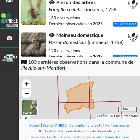
Pinson des arbres
Fringilla coelebs
Linnaeus, 1758
130
observations
Dernière observation en
2025
Fiche espèce
Moineau domestique
Passer domesticus
(Linnaeus, 1758)
120
observations
Dernière observation en
2025
Fiche espèce
100 dernières observations dans la commune de
Illeville-sur-Montfort
Pigeon ramier
Columba palumbus
Linnaeus, 1758
+
115
observations
Dernière observation en
2025
Fiche espèce
−
Pouillot véloce
Phylloscopus collybita
(Vieillot, 1817)
3 km
Leaflet
| © OpenStreetMap
94
observations
Dernière observation en
2026
Fiche espèce
Accueil
|
Site de l'ANBDD
|
Conception et crédits
|
Mentions légales
ODIN - Atlas de la faune et de la flore de Normandie, 2023
Grive musicienne
Réalisé avec
GeoNature-atlas
, développé par le
Parc national des Écrins