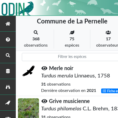
Commune de La Pernelle
368
75
17
observations
espèces
observateu
Merle noir
Turdus merula
Linnaeus, 1758
31
observations
Dernière observation en
2021
Fiche e
Grive musicienne
Turdus philomelos
C.L. Brehm, 1
31
observations