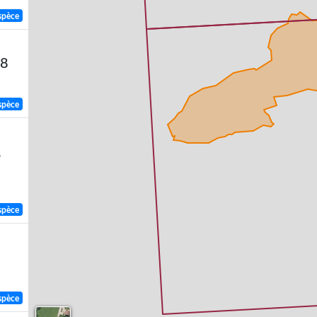
spèce
58
spèce
,
spèce
spèce