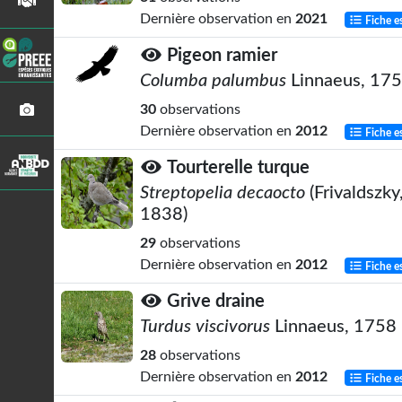
Dernière observation en
2021
Fiche e
Pigeon ramier
Columba palumbus
Linnaeus, 17
30
observations
Dernière observation en
2012
Fiche e
Tourterelle turque
Streptopelia decaocto
(Frivaldszky
1838)
29
observations
Dernière observation en
2012
Fiche e
Grive draine
Turdus viscivorus
Linnaeus, 1758
28
observations
Dernière observation en
2012
Fiche e