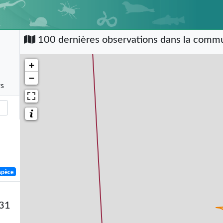
100 dernières observations dans la com
+
−
rs
spèce
831