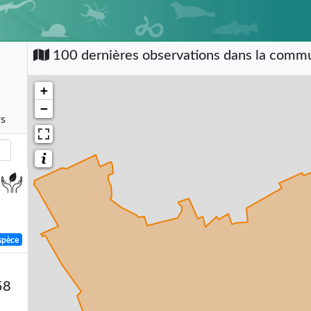
100 dernières observations dans la com
+
−
rs
spèce
58