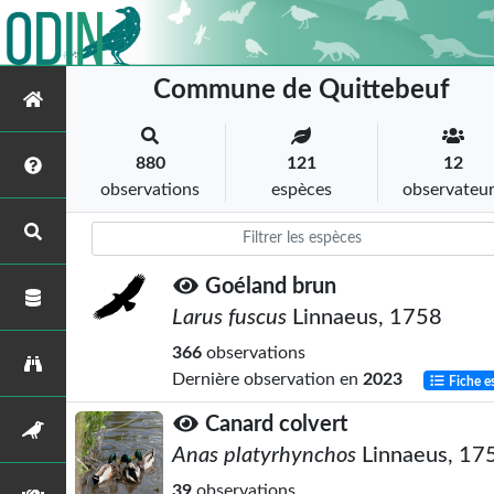
Commune de Quittebeuf
880
121
12
observations
espèces
observateu
Goéland brun
Larus fuscus
Linnaeus, 1758
366
observations
Dernière observation en
2023
Fiche e
Canard colvert
Anas platyrhynchos
Linnaeus, 17
39
observations