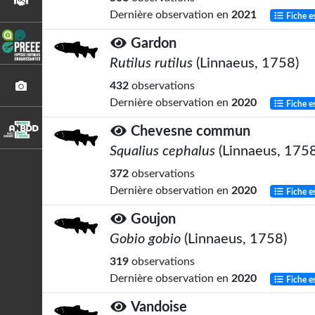
Dernière observation en
2021
Fiche e
Gardon
Rutilus rutilus
(Linnaeus, 1758)
432
observations
Dernière observation en
2020
Fiche e
Chevesne commun
Squalius cephalus
(Linnaeus, 1758
372
observations
Dernière observation en
2020
Fiche e
Goujon
Gobio gobio
(Linnaeus, 1758)
319
observations
Dernière observation en
2020
Fiche e
Vandoise