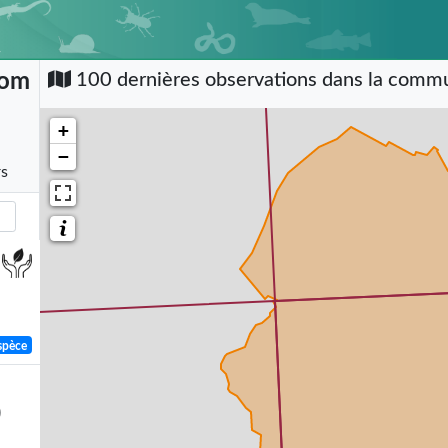
Hom
100 dernières observations dans la com
+
−
rs
spèce
)