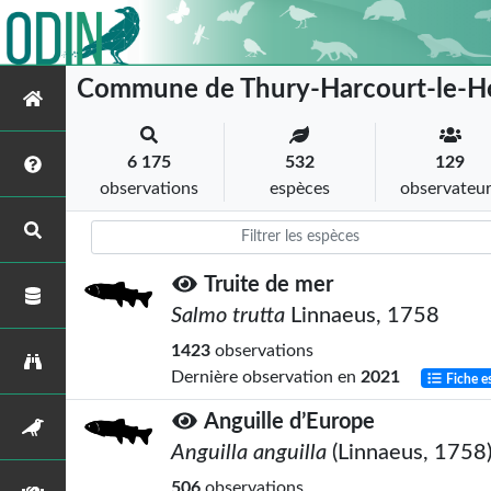
Commune de Thury-Harcourt-le-
6 175
532
129
observations
espèces
observateu
Truite de mer
Salmo trutta
Linnaeus, 1758
1423
observations
Dernière observation en
2021
Fiche e
Anguille d’Europe
Anguilla anguilla
(Linnaeus, 1758
506
observations