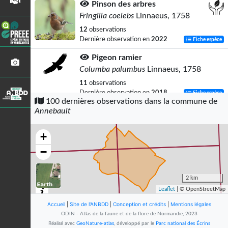
Pinson des arbres
Fringilla coelebs
Linnaeus, 1758
12
observations
Dernière observation en
2022
Fiche espèce
Pigeon ramier
Columba palumbus
Linnaeus, 1758
11
observations
Dernière observation en
2018
Fiche espèce
100 dernières observations dans la commune de
Annebault
Hérisson d'Europe
Erinaceus europaeus
Linnaeus, 1758
+
11
observations
Dernière observation en
2026
Fiche espèce
−
Renard roux
Vulpes vulpes
(Linnaeus, 1758)
2 km
Leaflet
| © OpenStreetMap
11
observations
Dernière observation en
2025
Fiche espèce
Accueil
|
Site de l'ANBDD
|
Conception et crédits
|
Mentions légales
ODIN - Atlas de la faune et de la flore de Normandie, 2023
Blaireau européen
Réalisé avec
GeoNature-atlas
, développé par le
Parc national des Écrins