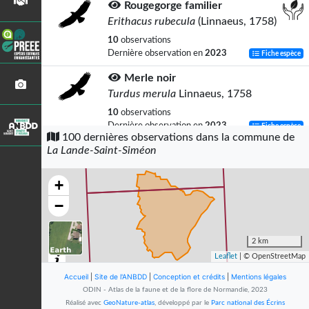
Rougegorge familier
Erithacus rubecula
(Linnaeus, 1758)
10
observations
Dernière observation en
2023
Fiche espèce
Merle noir
Turdus merula
Linnaeus, 1758
10
observations
Dernière observation en
2023
Fiche espèce
100 dernières observations dans la commune de
La Lande-Saint-Siméon
Moineau domestique
Passer domesticus
(Linnaeus, 1758)
+
10
observations
Dernière observation en
2023
Fiche espèce
−
Pinson des arbres
Fringilla coelebs
Linnaeus, 1758
2 km
Leaflet
| © OpenStreetMap
10
observations
Dernière observation en
2023
Fiche espèce
Accueil
|
Site de l'ANBDD
|
Conception et crédits
|
Mentions légales
ODIN - Atlas de la faune et de la flore de Normandie, 2023
Mésange bleue
Réalisé avec
GeoNature-atlas
, développé par le
Parc national des Écrins