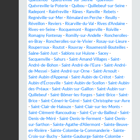
Quévreville-la-Poterie
-
Quibou
-
Quillebeuf-sur-Seine
-
Radepont
-
Rainfreville
-
Rânes
-
Ranville
-
Rebets
-
Regnéville-sur-Mer
-
Rémalard en Perche
-
Reuilly
-
Réveillon
-
Reviers
-
Ricarville-du-Val
-
Rives d'Andaine
-
Rives-en-Seine
-
Rocquemont
-
Rogerville
-
Roiville
-
Romagny Fontenay
-
Romilly-sur-Andelle
-
Roncherolles-
en-Bray
-
Roncherolles-sur-le-Vivier
-
Rosay-sur-Lieure
-
Rouperroux
-
Routot
-
Rouvray
-
Rouxmesnil-Bouteilles
-
Saâne-Saint-Just
-
Sablons sur Huisne
-
Sacey
-
Sacquenville
-
Sahurs
-
Saint-Amand-Villages
-
Saint-
André-de-Bohon
-
Saint-André-de-l'Eure
-
Saint-André-
de-Messei
-
Saint-André-sur-Orne
-
Saint-Arnoult
-
Saint-Aubin-d'Appenai
-
Saint-Aubin-de-Crétot
-
Saint-
Aubin-d'Écrosville
-
Saint-Aubin-de-Scellon
-
Saint-Aubin-
des-Préaux
-
Saint-Aubin-sur-Gaillon
-
Saint-Aubin-sur-
Quillebeuf
-
Saint-Bômer-les-Forges
-
Saint-Brice
-
Saint-
Brice
-
Saint-Céneri-le-Gérei
-
Saint-Christophe-sur-Avre
-
Saint-Clair-de-Halouze
-
Saint-Clair-sur-les-Monts
-
Saint-Clément-Rancoudray
-
Saint-Cyr-du-Bailleul
-
Saint-
Denis-de-Méré
-
Saint-Denis-le-Ferment
-
Saint-Denis-
sur-Sarthon
-
Sainte-Agathe-d'Aliermont
-
Sainte-Beuve-
en-Rivière
-
Sainte-Colombe-la-Commanderie
-
Sainte-
Croix-sur-Buchy
-
Sainte-Gauburge-Sainte-Colombe
-