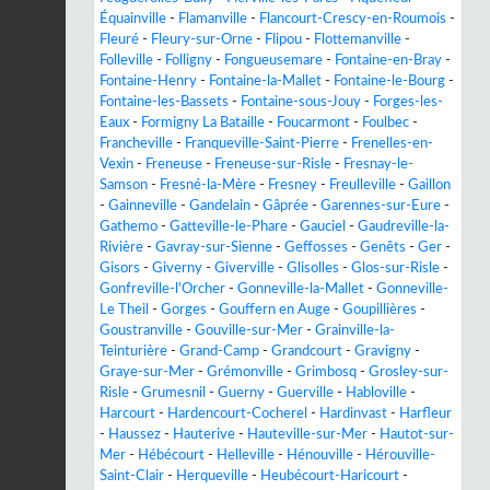
Équainville
-
Flamanville
-
Flancourt-Crescy-en-Roumois
-
Fleuré
-
Fleury-sur-Orne
-
Flipou
-
Flottemanville
-
Folleville
-
Folligny
-
Fongueusemare
-
Fontaine-en-Bray
-
Fontaine-Henry
-
Fontaine-la-Mallet
-
Fontaine-le-Bourg
-
Fontaine-les-Bassets
-
Fontaine-sous-Jouy
-
Forges-les-
Eaux
-
Formigny La Bataille
-
Foucarmont
-
Foulbec
-
Francheville
-
Franqueville-Saint-Pierre
-
Frenelles-en-
Vexin
-
Freneuse
-
Freneuse-sur-Risle
-
Fresnay-le-
Samson
-
Fresné-la-Mère
-
Fresney
-
Freulleville
-
Gaillon
-
Gainneville
-
Gandelain
-
Gâprée
-
Garennes-sur-Eure
-
Gathemo
-
Gatteville-le-Phare
-
Gauciel
-
Gaudreville-la-
Rivière
-
Gavray-sur-Sienne
-
Geffosses
-
Genêts
-
Ger
-
Gisors
-
Giverny
-
Giverville
-
Glisolles
-
Glos-sur-Risle
-
Gonfreville-l'Orcher
-
Gonneville-la-Mallet
-
Gonneville-
Le Theil
-
Gorges
-
Gouffern en Auge
-
Goupillières
-
Goustranville
-
Gouville-sur-Mer
-
Grainville-la-
Teinturière
-
Grand-Camp
-
Grandcourt
-
Gravigny
-
Graye-sur-Mer
-
Grémonville
-
Grimbosq
-
Grosley-sur-
Risle
-
Grumesnil
-
Guerny
-
Guerville
-
Habloville
-
Harcourt
-
Hardencourt-Cocherel
-
Hardinvast
-
Harfleur
-
Haussez
-
Hauterive
-
Hauteville-sur-Mer
-
Hautot-sur-
Mer
-
Hébécourt
-
Helleville
-
Hénouville
-
Hérouville-
Saint-Clair
-
Herqueville
-
Heubécourt-Haricourt
-