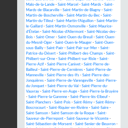
Malo-de-la-Lande
-
Saint-Marcel
-
Saint-Mards
-
Saint-
Mards-de-Blacarville
-
Saint-Martin-de-Blagny
-
Saint-
Martin-de-Boscherville
-
Saint-Martin-du-Bec
-
Saint-
Martin-du-Tilleul
-
Saint-Martin-l'Aiguillon
-
Saint-Martin-
le-Gaillard
-
Saint-Martin-Osmonville
-
Saint-Maurice-
d'Ételan
-
Saint-Nicolas-d'Aliermont
-
Saint-Nicolas-des-
Bois
-
Saint-Omer
-
Saint-Ouen-du-Breuil
-
Saint-Ouen-
du-Mesnil-Oger
-
Saint-Ouen-le-Mauger
-
Saint-Ouen-
sous-Bailly
-
Saint-Paër
-
Saint-Pair-sur-Mer
-
Saint-
Patrice-du-Désert
-
Saint-Philbert-des-Champs
-
Saint-
Philbert-sur-Orne
-
Saint-Philbert-sur-Risle
-
Saint-
Pierre-Azif
-
Saint-Pierre-Canivet
-
Saint-Pierre-de-
Bailleul
-
Saint-Pierre-de-Cernières
-
Saint-Pierre-de-
Manneville
-
Saint-Pierre-des-Ifs
-
Saint-Pierre-des-
Jonquières
-
Saint-Pierre-de-Varengeville
-
Saint-Pierre-
du-Jonquet
-
Saint-Pierre-du-Val
-
Saint-Pierre-du-
Vauvray
-
Saint-Pierre-en-Auge
-
Saint-Pierre-la-Bruyère
-
Saint-Pierre-la-Garenne
-
Saint-Pierre-lès-Elbeuf
-
Saint-Planchers
-
Saint-Pois
-
Saint-Rémy
-
Saint-Rémy-
Boscrocourt
-
Saint-Riquier-en-Rivière
-
Saint-Saire
-
Saint-Samson
-
Saint-Samson-de-la-Roque
-
Saint-
Sauveur-de-Pierrepont
-
Saint-Sauveur-le-Vicomte
-
Saint-Sébastien-de-Morsent
-
Saint-Senier-de-Beuvron
-