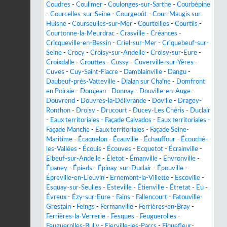
Coudres
-
Coulimer
-
Coulonges-sur-Sarthe
-
Courbépine
-
Courcelles-sur-Seine
-
Courgeoût
-
Cour-Maugis sur
Huisne
-
Courseulles-sur-Mer
-
Courteilles
-
Courtils
-
Courtonne-la-Meurdrac
-
Crasville
-
Créances
-
Cricqueville-en-Bessin
-
Criel-sur-Mer
-
Criquebeuf-sur-
Seine
-
Crocy
-
Croisy-sur-Andelle
-
Croisy-sur-Eure
-
Croixdalle
-
Crouttes
-
Cussy
-
Cuverville-sur-Yères
-
Cuves
-
Cuy-Saint-Fiacre
-
Damblainville
-
Dangu
-
Daubeuf-près-Vatteville
-
Dialan sur Chaîne
-
Domfront
en Poiraie
-
Domjean
-
Donnay
-
Douville-en-Auge
-
Douvrend
-
Douvres-la-Délivrande
-
Doville
-
Dragey-
Ronthon
-
Droisy
-
Drucourt
-
Ducey-Les Chéris
-
Duclair
-
Eaux territoriales - Façade Calvados
-
Eaux territoriales -
Façade Manche
-
Eaux territoriales - Façade Seine-
Maritime
-
Écaquelon
-
Écauville
-
Échauffour
-
Écouché-
les-Vallées
-
Écouis
-
Écouves
-
Ecquetot
-
Écrainville
-
Elbeuf-sur-Andelle
-
Életot
-
Émanville
-
Envronville
-
Épaney
-
Épieds
-
Épinay-sur-Duclair
-
Épouville
-
Épreville-en-Lieuvin
-
Ernemont-la-Villette
-
Escoville
-
Esquay-sur-Seulles
-
Esteville
-
Étienville
-
Étretat
-
Eu
-
Évreux
-
Ézy-sur-Eure
-
Fains
-
Fallencourt
-
Fatouville-
Grestain
-
Feings
-
Fermanville
-
Ferrières-en-Bray
-
Ferrières-la-Verrerie
-
Fesques
-
Feuguerolles
-
Feuguerolles-Bully
-
Fierville-les-Parcs
-
Fiquefleur-