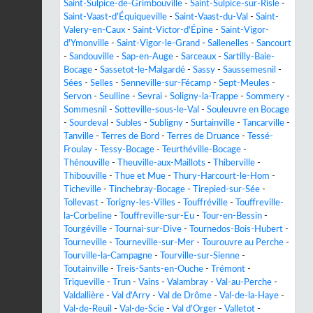
Saint-Sulpice-de-Grimbouville
-
Saint-Sulpice-sur-Risle
-
Saint-Vaast-d'Équiqueville
-
Saint-Vaast-du-Val
-
Saint-
Valery-en-Caux
-
Saint-Victor-d'Épine
-
Saint-Vigor-
d'Ymonville
-
Saint-Vigor-le-Grand
-
Sallenelles
-
Sancourt
-
Sandouville
-
Sap-en-Auge
-
Sarceaux
-
Sartilly-Baie-
Bocage
-
Sassetot-le-Malgardé
-
Sassy
-
Saussemesnil
-
Sées
-
Selles
-
Senneville-sur-Fécamp
-
Sept-Meules
-
Servon
-
Seulline
-
Sevrai
-
Soligny-la-Trappe
-
Sommery
-
Sommesnil
-
Sotteville-sous-le-Val
-
Souleuvre en Bocage
-
Sourdeval
-
Subles
-
Subligny
-
Surtainville
-
Tancarville
-
Tanville
-
Terres de Bord
-
Terres de Druance
-
Tessé-
Froulay
-
Tessy-Bocage
-
Teurthéville-Bocage
-
Thénouville
-
Theuville-aux-Maillots
-
Thiberville
-
Thibouville
-
Thue et Mue
-
Thury-Harcourt-le-Hom
-
Ticheville
-
Tinchebray-Bocage
-
Tirepied-sur-Sée
-
Tollevast
-
Torigny-les-Villes
-
Touffréville
-
Touffreville-
la-Corbeline
-
Touffreville-sur-Eu
-
Tour-en-Bessin
-
Tourgéville
-
Tournai-sur-Dive
-
Tournedos-Bois-Hubert
-
Tourneville
-
Tourneville-sur-Mer
-
Tourouvre au Perche
-
Tourville-la-Campagne
-
Tourville-sur-Sienne
-
Toutainville
-
Treis-Sants-en-Ouche
-
Trémont
-
Triqueville
-
Trun
-
Vains
-
Valambray
-
Val-au-Perche
-
Valdallière
-
Val d'Arry
-
Val de Drôme
-
Val-de-la-Haye
-
Val-de-Reuil
-
Val-de-Scie
-
Val d'Orger
-
Valletot
-