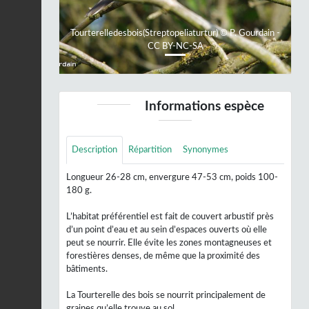
Tourterelledesbois(Streptopeliaturtur) © P. Gourdain -
CC BY-NC-SA
Informations espèce
Description
Répartition
Synonymes
Longueur 26-28 cm, envergure 47-53 cm, poids 100-
180 g.
L’habitat préférentiel est fait de couvert arbustif près
d’un point d’eau et au sein d’espaces ouverts où elle
peut se nourrir. Elle évite les zones montagneuses et
forestières denses, de même que la proximité des
bâtiments.
La Tourterelle des bois se nourrit principalement de
graines qu’elle trouve au sol.