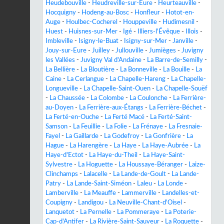
Heudebouville
-
Heudreville-sur-Eure
-
Heurteauville
-
Hocquigny
-
Hodeng-au-Bosc
-
Honfleur
-
Hotot-en-
Auge
-
Houlbec-Cocherel
-
Houppeville
-
Hudimesnil
-
Huest
-
Huisnes-sur-Mer
-
Igé
-
Illiers-l'Évêque
-
Illois
-
Imbleville
-
Isigny-le-Buat
-
Isigny-sur-Mer
-
Janville
-
Jouy-sur-Eure
-
Juilley
-
Jullouville
-
Jumièges
-
Juvigny
les Vallées
-
Juvigny Val d'Andaine
-
La Barre-de-Semilly
-
La Bellière
-
La Bloutière
-
La Bonneville
-
La Bouille
-
La
Caine
-
La Cerlangue
-
La Chapelle-Hareng
-
La Chapelle-
Longueville
-
La Chapelle-Saint-Ouen
-
La Chapelle-Souëf
-
La Chaussée
-
La Colombe
-
La Coulonche
-
La Ferrière-
au-Doyen
-
La Ferrière-aux-Étangs
-
La Ferrière-Béchet
-
La Ferté-en-Ouche
-
La Ferté Macé
-
La Ferté-Saint-
Samson
-
La Feuillie
-
La Folie
-
La Frénaye
-
La Fresnaie-
Fayel
-
La Gaillarde
-
La Godefroy
-
La Gonfrière
-
La
Hague
-
La Harengère
-
La Haye
-
La Haye-Aubrée
-
La
Haye-d'Ectot
-
La Haye-du-Theil
-
La Haye-Saint-
Sylvestre
-
La Hoguette
-
La Houssaye-Béranger
-
Laize-
Clinchamps
-
Lalacelle
-
La Lande-de-Goult
-
La Lande-
Patry
-
La Lande-Saint-Siméon
-
Laleu
-
La Londe
-
Lamberville
-
La Meauffe
-
Lammerville
-
Landelles-et-
Coupigny
-
Landigou
-
La Neuville-Chant-d'Oisel
-
Lanquetot
-
La Pernelle
-
La Pommeraye
-
La Poterie-
Cap-d'Antifer
-
La Rivière-Saint-Sauveur
-
La Roquette
-