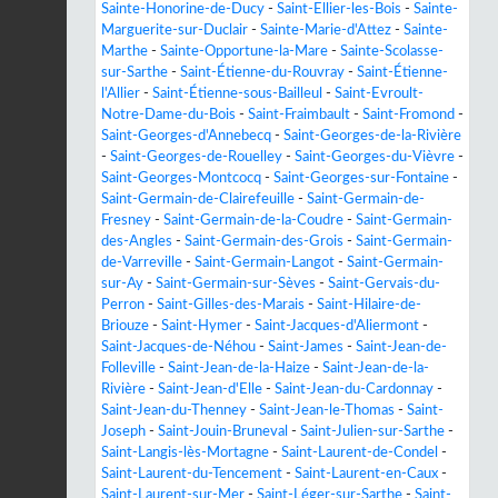
Sainte-Honorine-de-Ducy
-
Saint-Ellier-les-Bois
-
Sainte-
Marguerite-sur-Duclair
-
Sainte-Marie-d'Attez
-
Sainte-
Marthe
-
Sainte-Opportune-la-Mare
-
Sainte-Scolasse-
sur-Sarthe
-
Saint-Étienne-du-Rouvray
-
Saint-Étienne-
l'Allier
-
Saint-Étienne-sous-Bailleul
-
Saint-Evroult-
Notre-Dame-du-Bois
-
Saint-Fraimbault
-
Saint-Fromond
-
Saint-Georges-d'Annebecq
-
Saint-Georges-de-la-Rivière
-
Saint-Georges-de-Rouelley
-
Saint-Georges-du-Vièvre
-
Saint-Georges-Montcocq
-
Saint-Georges-sur-Fontaine
-
Saint-Germain-de-Clairefeuille
-
Saint-Germain-de-
Fresney
-
Saint-Germain-de-la-Coudre
-
Saint-Germain-
des-Angles
-
Saint-Germain-des-Grois
-
Saint-Germain-
de-Varreville
-
Saint-Germain-Langot
-
Saint-Germain-
sur-Ay
-
Saint-Germain-sur-Sèves
-
Saint-Gervais-du-
Perron
-
Saint-Gilles-des-Marais
-
Saint-Hilaire-de-
Briouze
-
Saint-Hymer
-
Saint-Jacques-d'Aliermont
-
Saint-Jacques-de-Néhou
-
Saint-James
-
Saint-Jean-de-
Folleville
-
Saint-Jean-de-la-Haize
-
Saint-Jean-de-la-
Rivière
-
Saint-Jean-d'Elle
-
Saint-Jean-du-Cardonnay
-
Saint-Jean-du-Thenney
-
Saint-Jean-le-Thomas
-
Saint-
Joseph
-
Saint-Jouin-Bruneval
-
Saint-Julien-sur-Sarthe
-
Saint-Langis-lès-Mortagne
-
Saint-Laurent-de-Condel
-
Saint-Laurent-du-Tencement
-
Saint-Laurent-en-Caux
-
Saint-Laurent-sur-Mer
-
Saint-Léger-sur-Sarthe
-
Saint-