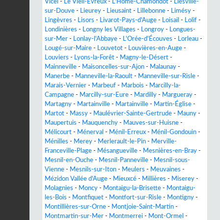
Vicel
-
Le Vieil-Évreux
-
L'Hôme-Chamondot
-
Liesville-
sur-Douve
-
Lieurey
-
Lieusaint
-
Lillebonne
-
Limésy
-
Lingèvres
-
Lisors
-
Livarot-Pays-d'Auge
-
Loisail
-
Lolif
-
Londinières
-
Longny les Villages
-
Longroy
-
Longues-
sur-Mer
-
Lonlay-l'Abbaye
-
L'Orée-d'Écouves
-
Lorleau
-
Lougé-sur-Maire
-
Louvetot
-
Louvières-en-Auge
-
Louviers
-
Lyons-la-Forêt
-
Magny-le-Désert
-
Mainneville
-
Maisoncelles-sur-Ajon
-
Malaunay
-
Manerbe
-
Manneville-la-Raoult
-
Manneville-sur-Risle
-
Marais-Vernier
-
Marbeuf
-
Marbois
-
Marcilly-la-
Campagne
-
Marcilly-sur-Eure
-
Mardilly
-
Margueray
-
Martagny
-
Martainville
-
Martainville
-
Martin-Église
-
Martot
-
Massy
-
Maulévrier-Sainte-Gertrude
-
Mauny
-
Maupertuis
-
Mauquenchy
-
Mauves-sur-Huisne
-
Mélicourt
-
Ménerval
-
Ménil-Erreux
-
Ménil-Gondouin
-
Ménilles
-
Merey
-
Merlerault-le-Pin
-
Merville-
Franceville-Plage
-
Mésangueville
-
Mesnières-en-Bray
-
Mesnil-en-Ouche
-
Mesnil-Panneville
-
Mesnil-sous-
Vienne
-
Mesnils-sur-Iton
-
Meulers
-
Meuvaines
-
Mézidon Vallée d'Auge
-
Mieuxcé
-
Millières
-
Miserey
-
Molagnies
-
Moncy
-
Montaigu-la-Brisette
-
Montaigu-
les-Bois
-
Montfiquet
-
Montfort-sur-Risle
-
Montigny
-
Montillières-sur-Orne
-
Montjoie-Saint-Martin
-
Montmartin-sur-Mer
-
Montmerrei
-
Mont-Ormel
-