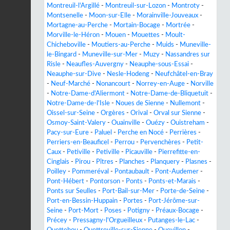
Montreuil-l'Argillé
-
Montreuil-sur-Lozon
-
Montroty
-
Montsenelle
-
Moon-sur-Elle
-
Morainville-Jouveaux
-
Mortagne-au-Perche
-
Mortain-Bocage
-
Mortrée
-
Morville-le-Héron
-
Mouen
-
Mouettes
-
Moult-
Chicheboville
-
Moutiers-au-Perche
-
Muids
-
Muneville-
le-Bingard
-
Muneville-sur-Mer
-
Muzy
-
Nassandres sur
Risle
-
Neaufles-Auvergny
-
Neauphe-sous-Essai
-
Neauphe-sur-Dive
-
Nesle-Hodeng
-
Neufchâtel-en-Bray
-
Neuf-Marché
-
Nonancourt
-
Norrey-en-Auge
-
Norville
-
Notre-Dame-d'Aliermont
-
Notre-Dame-de-Bliquetuit
-
Notre-Dame-de-l'Isle
-
Noues de Sienne
-
Nullemont
-
Oissel-sur-Seine
-
Orgères
-
Orival
-
Orval sur Sienne
-
Osmoy-Saint-Valery
-
Ouainville
-
Ouézy
-
Ouistreham
-
Pacy-sur-Eure
-
Paluel
-
Perche en Nocé
-
Perrières
-
Perriers-en-Beauficel
-
Perrou
-
Pervenchères
-
Petit-
Caux
-
Petiville
-
Petiville
-
Picauville
-
Pierrefitte-en-
Cinglais
-
Pirou
-
Pîtres
-
Planches
-
Planquery
-
Plasnes
-
Poilley
-
Pommeréval
-
Pontaubault
-
Pont-Audemer
-
Pont-Hébert
-
Pontorson
-
Ponts
-
Ponts-et-Marais
-
Ponts sur Seulles
-
Port-Bail-sur-Mer
-
Porte-de-Seine
-
Port-en-Bessin-Huppain
-
Portes
-
Port-Jérôme-sur-
Seine
-
Port-Mort
-
Poses
-
Potigny
-
Préaux-Bocage
-
Précey
-
Pressagny-l'Orgueilleux
-
Putanges-le-Lac
-
Quettehou
-
Quettreville-sur-Sienne
-
Quevillon
-