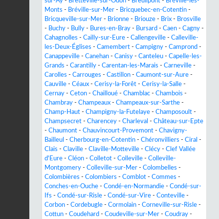
sur-Ay
-
Bretteville-sur-Odon
-
Breuilpont
-
Bréville-les-
Monts
-
Bréville-sur-Mer
-
Bricquebec-en-Cotentin
-
Bricqueville-sur-Mer
-
Brionne
-
Briouze
-
Brix
-
Brosville
-
Buchy
-
Bully
-
Bures-en-Bray
-
Bursard
-
Caen
-
Cagny
-
Cahagnolles
-
Cailly-sur-Eure
-
Callengeville
-
Calleville-
les-Deux-Églises
-
Camembert
-
Campigny
-
Camprond
-
Canappeville
-
Canehan
-
Canisy
-
Canteleu
-
Capelle-les-
Grands
-
Carantilly
-
Carentan-les-Marais
-
Carneville
-
Carolles
-
Carrouges
-
Castillon
-
Caumont-sur-Aure
-
Cauville
-
Céaux
-
Cerisy-la-Forêt
-
Cerisy-la-Salle
-
Cernay
-
Ceton
-
Chailloué
-
Chamblac
-
Chambois
-
Chambray
-
Champeaux
-
Champeaux-sur-Sarthe
-
Champ-Haut
-
Champigny-la-Futelaye
-
Champosoult
-
Champsecret
-
Charencey
-
Charleval
-
Château-sur-Epte
-
Chaumont
-
Chauvincourt-Provemont
-
Chavigny-
Bailleul
-
Cherbourg-en-Cotentin
-
Chéronvilliers
-
Ciral
-
Clais
-
Claville
-
Claville-Motteville
-
Clécy
-
Clef Vallée
d'Eure
-
Cléon
-
Colletot
-
Colleville
-
Colleville-
Montgomery
-
Colleville-sur-Mer
-
Colombelles
-
Colombières
-
Colombiers
-
Comblot
-
Commes
-
Conches-en-Ouche
-
Condé-en-Normandie
-
Condé-sur-
Ifs
-
Condé-sur-Risle
-
Condé-sur-Vire
-
Conteville
-
Corbon
-
Cordebugle
-
Cormolain
-
Corneville-sur-Risle
-
Cottun
-
Coudehard
-
Coudeville-sur-Mer
-
Coudray
-