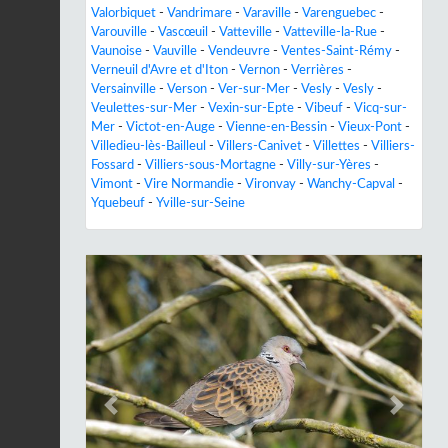
Valorbiquet
-
Vandrimare
-
Varaville
-
Varenguebec
-
Varouville
-
Vascœuil
-
Vatteville
-
Vatteville-la-Rue
-
Vaunoise
-
Vauville
-
Vendeuvre
-
Ventes-Saint-Rémy
-
Verneuil d'Avre et d'Iton
-
Vernon
-
Verrières
-
Versainville
-
Verson
-
Ver-sur-Mer
-
Vesly
-
Vesly
-
Veulettes-sur-Mer
-
Vexin-sur-Epte
-
Vibeuf
-
Vicq-sur-
Mer
-
Victot-en-Auge
-
Vienne-en-Bessin
-
Vieux-Pont
-
Villedieu-lès-Bailleul
-
Villers-Canivet
-
Villettes
-
Villiers-
Fossard
-
Villiers-sous-Mortagne
-
Villy-sur-Yères
-
Vimont
-
Vire Normandie
-
Vironvay
-
Wanchy-Capval
-
Yquebeuf
-
Yville-sur-Seine
Previous
Next