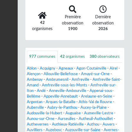
Première
Dernière
42
observation
observation
organismes
1900
2026
977
communes
42
organismes
380
observateurs
Ablon
-
Acquigny
-
Agneaux
-
Agon-Coutainville
-
Airel
-
Alençon
-
Allouville-Bellefosse
-
Amayé-sur-Orne
-
Ambenay
-
Ambrumesnil
-
Amfreville
-
Amfreville-Saint-
Amand
-
Amfreville-sous-les-Monts
-
Amfreville-sur-
Iton
-
Andé
-
Anneville-Ambourville
-
Appenai-sous-
Bellême
-
Appeville-Annebault
-
Arelaune-en-Seine
-
Argentan
-
Arques-la-Bataille
-
Athis-Val de Rouvre
-
Auberville
-
Aubry-le-Panthou
-
Aucey-la-Plaine
-
Audouville-la-Hubert
-
Auguaise
-
Aumeville-Lestre
-
Aunou-sur-Orne
-
Aurseulles
-
Autheuil-Authouillet
-
Authevernes
-
Authieux-Ratiéville
-
Authou
-
Auvers
-
Auvilliers
-
Auzebosc
-
Auzouville-sur-Saâne
-
Avernes-