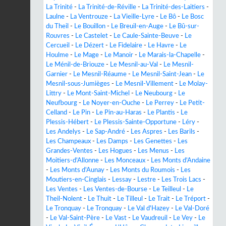
La Trinité
-
La Trinité-de-Réville
-
La Trinité-des-Laitiers
-
Laulne
-
La Ventrouze
-
La Vieille-Lyre
-
Le Bô
-
Le Bosc
du Theil
-
Le Bouillon
-
Le Breuil-en-Auge
-
Le Bû-sur-
Rouvres
-
Le Castelet
-
Le Caule-Sainte-Beuve
-
Le
Cercueil
-
Le Dézert
-
Le Fidelaire
-
Le Havre
-
Le
Houlme
-
Le Mage
-
Le Manoir
-
Le Marais-la-Chapelle
-
Le Ménil-de-Briouze
-
Le Mesnil-au-Val
-
Le Mesnil-
Garnier
-
Le Mesnil-Réaume
-
Le Mesnil-Saint-Jean
-
Le
Mesnil-sous-Jumièges
-
Le Mesnil-Villement
-
Le Molay-
Littry
-
Le Mont-Saint-Michel
-
Le Neubourg
-
Le
Neufbourg
-
Le Noyer-en-Ouche
-
Le Perrey
-
Le Petit-
Celland
-
Le Pin
-
Le Pin-au-Haras
-
Le Plantis
-
Le
Plessis-Hébert
-
Le Plessis-Sainte-Opportune
-
Léry
-
Les Andelys
-
Le Sap-André
-
Les Aspres
-
Les Barils
-
Les Champeaux
-
Les Damps
-
Les Genettes
-
Les
Grandes-Ventes
-
Les Hogues
-
Les Menus
-
Les
Moitiers-d'Allonne
-
Les Monceaux
-
Les Monts d'Andaine
-
Les Monts d'Aunay
-
Les Monts du Roumois
-
Les
Moutiers-en-Cinglais
-
Lessay
-
Lestre
-
Les Trois Lacs
-
Les Ventes
-
Les Ventes-de-Bourse
-
Le Teilleul
-
Le
Theil-Nolent
-
Le Thuit
-
Le Tilleul
-
Le Trait
-
Le Tréport
-
Le Tronquay
-
Le Tronquay
-
Le Val d'Hazey
-
Le Val-Doré
-
Le Val-Saint-Père
-
Le Vast
-
Le Vaudreuil
-
Le Vey
-
Le