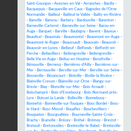
Saint-Gourgon
-
Avesnes-en-Val
-
Avranches
-
Bacilly
-
Bacquepuis
-
Bacqueville-en-Caux
-
Bagnoles de l'Orne
Normandie
-
Bailleul
-
Bailleul-la-Vallée
-
Bailly-en-Rivière
-
Banville
-
Banvou
-
Barbery
-
Bardouville
-
Barenton
-
Barneville-Carteret
-
Barneville-sur-Seine
-
Barou-en-
Auge
-
Barquet
-
Barville
-
Baubigny
-
Bavent
-
Bayeux
-
Beauficel
-
Beaumais
-
Beaumontel
-
Beaumont-en-Auge
-
Beaumont-le-Roger
-
Beaussault
-
Beauvain
-
Beauvoir
-
Beauvoir-en-Lyons
-
Belbeuf
-
Belfonds
-
Belforêt-en-
Perche
-
Bellavilliers
-
Bellengreville
-
Bellengreville
-
Belle Vie en Auge
-
Bellou-en-Houlme
-
Benoîtville
-
Bénouville
-
Bernesq
-
Bernières-d'Ailly
-
Bernières-sur-
Mer
-
Bernouville
-
Berville-sur-Mer
-
Berville-sur-Seine
-
Besneville
-
Bézancourt
-
Biniville
-
Biville-la-Rivière
-
Blainville-Crevon
-
Blainville-sur-Orne
-
Blangy-sur-
Bresle
-
Blay
-
Blonville-sur-Mer
-
Bois-Arnault
-
Boischampré
-
Bois-d'Ennebourg
-
Bois-Normand-près-
Lyre
-
Boissei-la-Lande
-
Bolleville
-
Bonnebosq
-
Bonnefoi
-
Bonneville-sur-Touques
-
Bosc-Bordel
-
Bosc-
le-Hard
-
Bosc-Mesnil
-
Bouafles
-
Bouchevilliers
-
Bouquelon
-
Bourgvallées
-
Bourneville-Sainte-Croix
-
Brachy
-
Branville
-
Brécey
-
Bréhal
-
Brémoy
-
Brestot
-
Breteuil
-
Bretoncelles
-
Bretteville-le-Rabet
-
Bretteville-