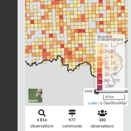
Nombre
d'observations
0– 1
1– 2
2– 5
5– 10
10– 20
20– 50
50– 100
100+
1900
30 km
Nombre d'observa
Leaflet
| © OpenStreetMap
4 816
977
380
observations
communes
observateurs