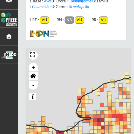
Classe :
Aves
Ordre :
Columbiformes
Famille
:
Columbidae
Genre :
Streptopelia
LRE :
VU
LRN :
NA
VU
LRR :
VU
+
-