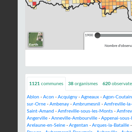
1900
Nombre d'observa
1121
communes
38
organismes
620
observate
Ablon
-
Acon
-
Acquigny
-
Agneaux
-
Agon-Coutainv
sur-Orne
-
Ambenay
-
Ambrumesnil
-
Amfreville-la
Saint-Amand
-
Amfreville-sous-les-Monts
-
Amfrevi
Angerville
-
Anneville-Ambourville
-
Appenai-sous-
Arelaune-en-Seine
-
Argentan
-
Arques-la-Bataille