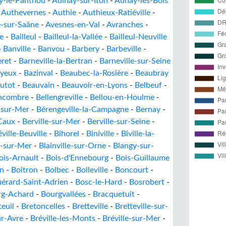
y-le-Panthou
-
Aulnay-sur-Iton
-
Aunay-les-Bois
-
Authevernes
-
Authie
-
Authieux-Ratiéville
-
e-sur-Saâne
-
Avesnes-en-Val
-
Avranches
-
e
-
Bailleul
-
Bailleul-la-Vallée
-
Bailleul-Neuville
-
Banville
-
Banvou
-
Barbery
-
Barbeville
-
eret
-
Barneville-la-Bertran
-
Barneville-sur-Seine
yeux
-
Bazinval
-
Beaubec-la-Rosière
-
Beaubray
utot
-
Beauvain
-
Beauvoir-en-Lyons
-
Belbeuf
-
encombre
-
Bellengreville
-
Bellou-en-Houlme
-
-sur-Mer
-
Bérengeville-la-Campagne
-
Bernay
-
-Caux
-
Berville-sur-Mer
-
Berville-sur-Seine
-
éville-Beuville
-
Bihorel
-
Biniville
-
Biville-la-
e-sur-Mer
-
Blainville-sur-Orne
-
Blangy-sur-
ois-Arnault
-
Bois-d'Ennebourg
-
Bois-Guillaume
n
-
Boitron
-
Bolbec
-
Bolleville
-
Boncourt
-
érard-Saint-Adrien
-
Bosc-le-Hard
-
Bosrobert
-
rg-Achard
-
Bourgvallées
-
Bracquetuit
-
teuil
-
Bretoncelles
-
Bretteville
-
Bretteville-sur-
ur-Avre
-
Bréville-les-Monts
-
Bréville-sur-Mer
-