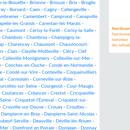
e-la-Blouette
-
Brionne
-
Briouze
-
Brix
-
Broglie
ray
-
Bursard
-
Caen
-
Cagny
-
Callengeville
-
ambremer
-
Camembert
-
Camprond
-
Canapville
apelle-les-Grands
-
Carentan-les-Marais
-
Avertisse
ne
-
Caumont
-
Cerisy-la-Forêt
-
Cerisy-la-Salle
-
fournisse
-
Chambois
-
Chambray
-
Champigny-la-
transmises
up
-
Charencey
-
Chaumont
-
Chauvincourt-
des métado
rs
-
Clais
-
Claville-Motteville
-
Clécy
-
Clef
-
Colleville-Montgomery
-
Colleville-sur-Mer
-
e
-
Conches-en-Ouche
-
Condé-en-Normandie
-
e
-
Condé-sur-Vire
-
Conteville
-
Coquainvilliers
al
-
Cormolain
-
Corneville-sur-Risle
-
urcelles-sur-Seine
-
Courgeoût
-
Cour-Maugis
-
Coutances
-
Créances
-
Crestot
-
Cricqueville-
-Seine
-
Criquetot-l'Esneval
-
Criquetot-sur-
-
Crosville-sur-Douve
-
Crouay
-
Crouttes
-
-
Dampierre-en-Bray
-
Dampierre-Saint-Nicolas
-
ubeuf-Serville
-
Deauville
-
Déville-lès-Rouen
-
-Mer
-
Domfront en Poiraie
-
Domjean
-
Donnay