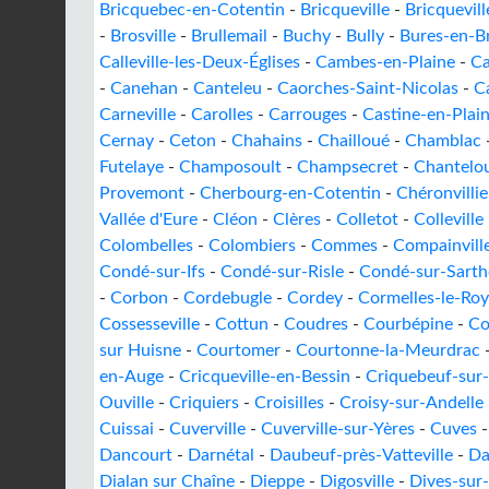
Bricquebec-en-Cotentin
-
Bricqueville
-
Bricquevill
-
Brosville
-
Brullemail
-
Buchy
-
Bully
-
Bures-en-B
Calleville-les-Deux-Églises
-
Cambes-en-Plaine
-
C
-
Canehan
-
Canteleu
-
Caorches-Saint-Nicolas
-
C
Carneville
-
Carolles
-
Carrouges
-
Castine-en-Plai
Cernay
-
Ceton
-
Chahains
-
Chailloué
-
Chamblac
Futelaye
-
Champosoult
-
Champsecret
-
Chantelo
Provemont
-
Cherbourg-en-Cotentin
-
Chéronvillie
Vallée d'Eure
-
Cléon
-
Clères
-
Colletot
-
Colleville
Colombelles
-
Colombiers
-
Commes
-
Compainvill
Condé-sur-Ifs
-
Condé-sur-Risle
-
Condé-sur-Sarth
-
Corbon
-
Cordebugle
-
Cordey
-
Cormelles-le-Roy
Cossesseville
-
Cottun
-
Coudres
-
Courbépine
-
Co
sur Huisne
-
Courtomer
-
Courtonne-la-Meurdrac
en-Auge
-
Cricqueville-en-Bessin
-
Criquebeuf-sur
Ouville
-
Criquiers
-
Croisilles
-
Croisy-sur-Andelle
Cuissai
-
Cuverville
-
Cuverville-sur-Yères
-
Cuves
Dancourt
-
Darnétal
-
Daubeuf-près-Vatteville
-
Da
Dialan sur Chaîne
-
Dieppe
-
Digosville
-
Dives-sur