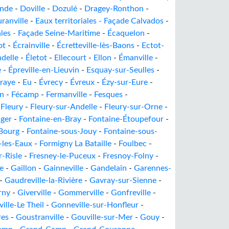
ande
-
Doville
-
Dozulé
-
Dragey-Ronthon
-
ranville
-
Eaux territoriales - Façade Calvados
-
ales - Façade Seine-Maritime
-
Écaquelon
-
ot
-
Écrainville
-
Écretteville-lès-Baons
-
Ectot-
delle
-
Életot
-
Ellecourt
-
Ellon
-
Émanville
-
e
-
Épreville-en-Lieuvin
-
Esquay-sur-Seulles
-
raye
-
Eu
-
Évrecy
-
Évreux
-
Ézy-sur-Eure
-
in
-
Fécamp
-
Fermanville
-
Fesques
-
-
Fleury
-
Fleury-sur-Andelle
-
Fleury-sur-Orne
-
nger
-
Fontaine-en-Bray
-
Fontaine-Étoupefour
-
-Bourg
-
Fontaine-sous-Jouy
-
Fontaine-sous-
-les-Eaux
-
Formigny La Bataille
-
Foulbec
-
-Risle
-
Fresney-le-Puceux
-
Fresnoy-Folny
-
e
-
Gaillon
-
Gainneville
-
Gandelain
-
Garennes-
-
Gaudreville-la-Rivière
-
Gavray-sur-Sienne
-
rny
-
Giverville
-
Gommerville
-
Gonfreville
-
ille-Le Theil
-
Gonneville-sur-Honfleur
-
res
-
Goustranville
-
Gouville-sur-Mer
-
Gouy
-