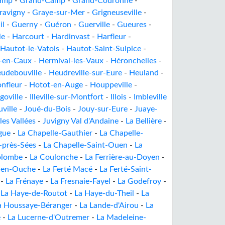
amp
-
Grand-Camp
-
Grand-Couronne
-
ravigny
-
Graye-sur-Mer
-
Grigneuseville
-
il
-
Guerny
-
Guéron
-
Guerville
-
Gueures
-
le
-
Harcourt
-
Hardinvast
-
Harfleur
-
Hautot-le-Vatois
-
Hautot-Saint-Sulpice
-
t-en-Caux
-
Hermival-les-Vaux
-
Héronchelles
-
udebouville
-
Heudreville-sur-Eure
-
Heuland
-
nfleur
-
Hotot-en-Auge
-
Houppeville
-
Igoville
-
Illeville-sur-Montfort
-
Illois
-
Imbleville
uville
-
Joué-du-Bois
-
Jouy-sur-Eure
-
Juaye-
les Vallées
-
Juvigny Val d'Andaine
-
La Bellière
-
gue
-
La Chapelle-Gauthier
-
La Chapelle-
-près-Sées
-
La Chapelle-Saint-Ouen
-
La
olombe
-
La Coulonche
-
La Ferrière-au-Doyen
-
é-en-Ouche
-
La Ferté Macé
-
La Ferté-Saint-
-
La Frénaye
-
La Fresnaie-Fayel
-
La Godefroy
-
-
La Haye-de-Routot
-
La Haye-du-Theil
-
La
a Houssaye-Béranger
-
La Lande-d'Airou
-
La
e
-
La Lucerne-d'Outremer
-
La Madeleine-