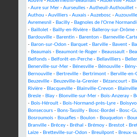
Rouvre
-
Aubermesnil-Beaumais
-
Auberville
-
Aubr
-
Aure sur Mer
-
Aurseulles
-
Autheuil-Authouillet
Authou
-
Auvilliers
-
Auxais
-
Auzebosc
-
Auzouvill
Avremesnil
-
Bacilly
-
Bagnoles de l'Orne Normandi
-
Baillolet
-
Bailly-en-Rivière
-
Balleroy-sur-Drôme
Bardouville
-
Barentin
-
Barenton
-
Barneville-Cart
-
Baron-sur-Odon
-
Barquet
-
Barville
-
Bavent
-
Ba
-
Beaumais
-
Beaumont-le-Roger
-
Beaussault
-
Bea
Belfonds
-
Belforêt-en-Perche
-
Bellavilliers
-
Bell
Benerville-sur-Mer
-
Bénesville
-
Bénouville
-
Bény
Bernouville
-
Bertreville
-
Bertrimont
-
Berville-en
Beuzeville
-
Beuzeville-la-Grenier
-
Bézancourt
-
Bi
Rivière
-
Blacqueville
-
Blainville-Crevon
-
Blainvill
Bresle
-
Blay
-
Blonville-sur-Mer
-
Bois-Anzeray
-
B
-
Bois-Héroult
-
Bois-Normand-près-Lyre
-
Boisyvo
Bonsecours
-
Bons-Tassilly
-
Bosc-Bordel
-
Bosc-Gu
Bosroumois
-
Bouafles
-
Boulon
-
Bouquelon
-
Bou
Branville
-
Brécey
-
Bréhal
-
Brémoy
-
Brestot
-
Bre
Laize
-
Bretteville-sur-Odon
-
Breuilpont
-
Breux-s