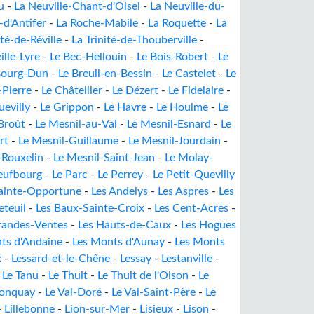
u
-
La Neuville-Chant-d'Oisel
-
La Neuville-du-
-d'Antifer
-
La Roche-Mabile
-
La Roquette
-
La
ité-de-Réville
-
La Trinité-de-Thouberville
-
ille-Lyre
-
Le Bec-Hellouin
-
Le Bois-Robert
-
Le
Bourg-Dun
-
Le Breuil-en-Bessin
-
Le Castelet
-
Le
Pierre
-
Le Châtellier
-
Le Dézert
-
Le Fidelaire
-
evilly
-
Le Grippon
-
Le Havre
-
Le Houlme
-
Le
Broût
-
Le Mesnil-au-Val
-
Le Mesnil-Esnard
-
Le
rt
-
Le Mesnil-Guillaume
-
Le Mesnil-Jourdain
-
-Rouxelin
-
Le Mesnil-Saint-Jean
-
Le Molay-
eufbourg
-
Le Parc
-
Le Perrey
-
Le Petit-Quevilly
Sainte-Opportune
-
Les Andelys
-
Les Aspres
-
Les
eteuil
-
Les Baux-Sainte-Croix
-
Les Cent-Acres
-
randes-Ventes
-
Les Hauts-de-Caux
-
Les Hogues
ts d'Andaine
-
Les Monts d'Aunay
-
Les Monts
x
-
Lessard-et-le-Chêne
-
Lessay
-
Lestanville
-
-
Le Tanu
-
Le Thuit
-
Le Thuit de l'Oison
-
Le
ronquay
-
Le Val-Doré
-
Le Val-Saint-Père
-
Le
-
Lillebonne
-
Lion-sur-Mer
-
Lisieux
-
Lison
-