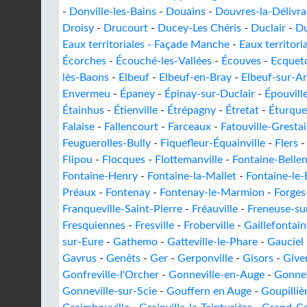
-
Donville-les-Bains
-
Douains
-
Douvres-la-Délivr
Droisy
-
Drucourt
-
Ducey-Les Chéris
-
Duclair
-
Du
Eaux territoriales - Façade Manche
-
Eaux territori
Écorches
-
Écouché-les-Vallées
-
Écouves
-
Ecquet
lès-Baons
-
Elbeuf
-
Elbeuf-en-Bray
-
Elbeuf-sur-An
Envermeu
-
Épaney
-
Épinay-sur-Duclair
-
Épouvill
Étainhus
-
Étienville
-
Étrépagny
-
Étretat
-
Éturque
Falaise
-
Fallencourt
-
Farceaux
-
Fatouville-Gresta
Feuguerolles-Bully
-
Fiquefleur-Équainville
-
Flers
Flipou
-
Flocques
-
Flottemanville
-
Fontaine-Belle
Fontaine-Henry
-
Fontaine-la-Mallet
-
Fontaine-le
Préaux
-
Fontenay
-
Fontenay-le-Marmion
-
Forges
Franqueville-Saint-Pierre
-
Fréauville
-
Freneuse-sur
Fresquiennes
-
Fresville
-
Froberville
-
Gaillefontain
sur-Eure
-
Gathemo
-
Gatteville-le-Phare
-
Gauciel
Gavrus
-
Genêts
-
Ger
-
Gerponville
-
Gisors
-
Give
Gonfreville-l'Orcher
-
Gonneville-en-Auge
-
Gonnev
Gonneville-sur-Scie
-
Gouffern en Auge
-
Goupilliè