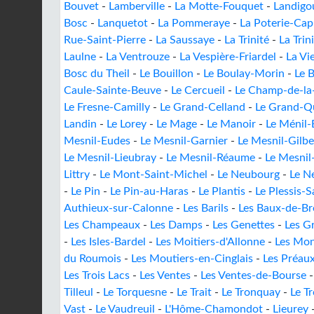
Bouvet
-
Lamberville
-
La Motte-Fouquet
-
Landigo
Bosc
-
Lanquetot
-
La Pommeraye
-
La Poterie-Cap
Rue-Saint-Pierre
-
La Saussaye
-
La Trinité
-
La Trin
Laulne
-
La Ventrouze
-
La Vespière-Friardel
-
La Vie
Bosc du Theil
-
Le Bouillon
-
Le Boulay-Morin
-
Le 
Caule-Sainte-Beuve
-
Le Cercueil
-
Le Champ-de-la-
Le Fresne-Camilly
-
Le Grand-Celland
-
Le Grand-Qu
Landin
-
Le Lorey
-
Le Mage
-
Le Manoir
-
Le Ménil-
Mesnil-Eudes
-
Le Mesnil-Garnier
-
Le Mesnil-Gilbe
Le Mesnil-Lieubray
-
Le Mesnil-Réaume
-
Le Mesnil
Littry
-
Le Mont-Saint-Michel
-
Le Neubourg
-
Le N
-
Le Pin
-
Le Pin-au-Haras
-
Le Plantis
-
Le Plessis-
Authieux-sur-Calonne
-
Les Barils
-
Les Baux-de-Br
Les Champeaux
-
Les Damps
-
Les Genettes
-
Les G
-
Les Isles-Bardel
-
Les Moitiers-d'Allonne
-
Les Mon
du Roumois
-
Les Moutiers-en-Cinglais
-
Les Préau
Les Trois Lacs
-
Les Ventes
-
Les Ventes-de-Bourse
Tilleul
-
Le Torquesne
-
Le Trait
-
Le Tronquay
-
Le T
Vast
-
Le Vaudreuil
-
L'Hôme-Chamondot
-
Lieurey