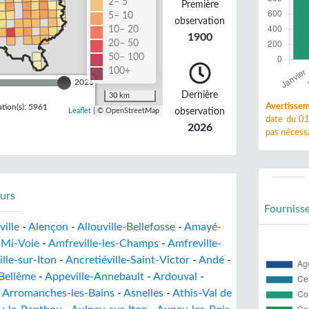
2– 5
Première
5– 10
observation
10– 20
1900
20– 50
50– 100
100+
2026
Dernière
30 km
Avertissem
tion(s): 5961
observation
Leaflet
| © OpenStreetMap
date du 01
2026
pas nécessa
urs
Fourniss
ille
-
Alençon
-
Allouville-Bellefosse
-
Amayé-
-Mi-Voie
-
Amfreville-les-Champs
-
Amfreville-
lle-sur-Iton
-
Ancretiéville-Saint-Victor
-
Andé
-
Bellême
-
Appeville-Annebault
-
Ardouval
-
-
Arromanches-les-Bains
-
Asnelles
-
Athis-Val de