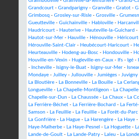
Graimbouville
-
Grainville-la-Teinturière
-
Grand-C
Grandcourt
-
Grandparigny
-
Granville
-
Gratot
-
G
Grimbosq
-
Grosley-sur-Risle
-
Grosville
-
Grumesn
Gueutteville
-
Guichainville
-
Habloville
-
Harcanvil
Haudricourt
-
Hauterive
-
Hauteville-la-Guichard
-
Hautot-sur-Mer
-
Hauville
-
Hénouville
-
Héricour
Hérouville-Saint-Clair
-
Heubécourt-Haricourt
-
He
Heurteauville
-
Hodeng-au-Bosc
-
Hondouville
-
Ho
Houville-en-Vexin
-
Hugleville-en-Caux
-
Ifs
-
Igé
-
-
Incheville
-
Isigny-le-Buat
-
Isigny-sur-Mer
-
Isnea
Mondaye
-
Juilley
-
Jullouville
-
Jumièges
-
Juvigny 
La Bloutière
-
La Bonneville
-
La Bouille
-
La Cerlan
Longueville
-
La Chapelle-Montligeon
-
La Chapelle
Chapelle-sur-Dun
-
La Chaussée
-
La Chaux
-
La C
La Ferrière-Béchet
-
La Ferrière-Bochard
-
La Fert
Samson
-
La Feuillie
-
La Feuillie
-
La Forêt-du-Parc
La Gonfrière
-
La Hague
-
La Harengère
-
La Haye
Haye-Malherbe
-
La Haye-Pesnel
-
La Hoguette
-
L
Lande-de-Goult
-
La Lande-Patry
-
Laleu
-
La Lond