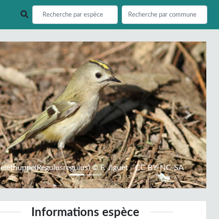
ious
Next
telethuppe(Regulusregulus) © F. Jiguet - CC BY-NC-SA
Informations espèce