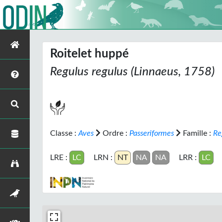
Roitelet huppé
Regulus regulus
(Linnaeus, 1758)
Classe :
Aves
Ordre :
Passeriformes
Famille :
Re
LRE :
LC
LRN :
NT
NA
NA
LRR :
LC