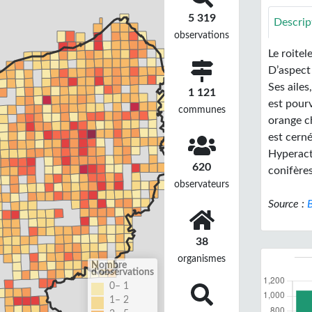
5 319
Descrip
observations
Le roitel
D’aspect 
Ses ailes
1 121
est pourv
communes
orange ch
est cerné
Hyperacti
620
conifères
observateurs
Source :
B
38
organismes
Nombre
d'observations
0– 1
1– 2