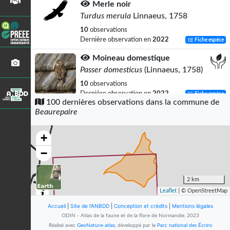
Merle noir
Turdus merula
Linnaeus, 1758
10
observations
Dernière observation en
2022
Fiche espèce
Moineau domestique
Passer domesticus
(Linnaeus, 1758)
10
observations
Dernière observation en
2022
Fiche espèce
100 dernières observations dans la commune de
Beaurepaire
Mésange bleue
Cyanistes caeruleus
(Linnaeus, 1758)
+
10
observations
Dernière observation en
2022
Fiche espèce
−
Pigeon ramier
Columba palumbus
Linnaeus, 1758
2 km
Leaflet
| © OpenStreetMap
9
observations
Dernière observation en
2022
Fiche espèce
Accueil
|
Site de l'ANBDD
|
Conception et crédits
|
Mentions légales
ODIN - Atlas de la faune et de la flore de Normandie, 2023
Mésange charbonnière
Réalisé avec
GeoNature-atlas
, développé par le
Parc national des Écrins