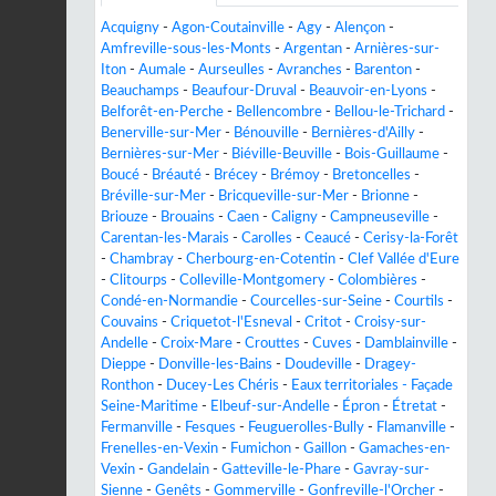
Acquigny
-
Agon-Coutainville
-
Agy
-
Alençon
-
Amfreville-sous-les-Monts
-
Argentan
-
Arnières-sur-
Iton
-
Aumale
-
Aurseulles
-
Avranches
-
Barenton
-
Beauchamps
-
Beaufour-Druval
-
Beauvoir-en-Lyons
-
Belforêt-en-Perche
-
Bellencombre
-
Bellou-le-Trichard
-
Benerville-sur-Mer
-
Bénouville
-
Bernières-d'Ailly
-
Bernières-sur-Mer
-
Biéville-Beuville
-
Bois-Guillaume
-
Boucé
-
Bréauté
-
Brécey
-
Brémoy
-
Bretoncelles
-
Bréville-sur-Mer
-
Bricqueville-sur-Mer
-
Brionne
-
Briouze
-
Brouains
-
Caen
-
Caligny
-
Campneuseville
-
Carentan-les-Marais
-
Carolles
-
Ceaucé
-
Cerisy-la-Forêt
-
Chambray
-
Cherbourg-en-Cotentin
-
Clef Vallée d'Eure
-
Clitourps
-
Colleville-Montgomery
-
Colombières
-
Condé-en-Normandie
-
Courcelles-sur-Seine
-
Courtils
-
Couvains
-
Criquetot-l'Esneval
-
Critot
-
Croisy-sur-
Andelle
-
Croix-Mare
-
Crouttes
-
Cuves
-
Damblainville
-
Dieppe
-
Donville-les-Bains
-
Doudeville
-
Dragey-
Ronthon
-
Ducey-Les Chéris
-
Eaux territoriales - Façade
Seine-Maritime
-
Elbeuf-sur-Andelle
-
Épron
-
Étretat
-
Fermanville
-
Fesques
-
Feuguerolles-Bully
-
Flamanville
-
Frenelles-en-Vexin
-
Fumichon
-
Gaillon
-
Gamaches-en-
Vexin
-
Gandelain
-
Gatteville-le-Phare
-
Gavray-sur-
Sienne
-
Genêts
-
Gommerville
-
Gonfreville-l'Orcher
-