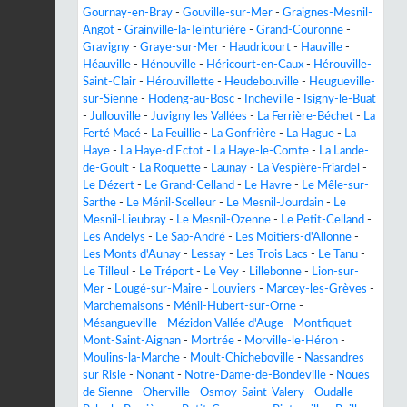
Gournay-en-Bray
-
Gouville-sur-Mer
-
Graignes-Mesnil-
Angot
-
Grainville-la-Teinturière
-
Grand-Couronne
-
Gravigny
-
Graye-sur-Mer
-
Haudricourt
-
Hauville
-
Héauville
-
Hénouville
-
Héricourt-en-Caux
-
Hérouville-
Saint-Clair
-
Hérouvillette
-
Heudebouville
-
Heugueville-
sur-Sienne
-
Hodeng-au-Bosc
-
Incheville
-
Isigny-le-Buat
-
Jullouville
-
Juvigny les Vallées
-
La Ferrière-Béchet
-
La
Ferté Macé
-
La Feuillie
-
La Gonfrière
-
La Hague
-
La
Haye
-
La Haye-d'Ectot
-
La Haye-le-Comte
-
La Lande-
de-Goult
-
La Roquette
-
Launay
-
La Vespière-Friardel
-
Le Dézert
-
Le Grand-Celland
-
Le Havre
-
Le Mêle-sur-
Sarthe
-
Le Ménil-Scelleur
-
Le Mesnil-Jourdain
-
Le
Mesnil-Lieubray
-
Le Mesnil-Ozenne
-
Le Petit-Celland
-
Les Andelys
-
Le Sap-André
-
Les Moitiers-d'Allonne
-
Les Monts d'Aunay
-
Lessay
-
Les Trois Lacs
-
Le Tanu
-
Le Tilleul
-
Le Tréport
-
Le Vey
-
Lillebonne
-
Lion-sur-
Mer
-
Lougé-sur-Maire
-
Louviers
-
Marcey-les-Grèves
-
Marchemaisons
-
Ménil-Hubert-sur-Orne
-
Mésangueville
-
Mézidon Vallée d'Auge
-
Montfiquet
-
Mont-Saint-Aignan
-
Mortrée
-
Morville-le-Héron
-
Moulins-la-Marche
-
Moult-Chicheboville
-
Nassandres
sur Risle
-
Nonant
-
Notre-Dame-de-Bondeville
-
Noues
de Sienne
-
Oherville
-
Osmoy-Saint-Valery
-
Oudalle
-