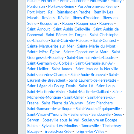
Paluel
-
Perrières
-
Petit-Couronne
-
Pinterville
-
Poilley
-
Pontorson
-
Porte-de-Seine
-
Port-Jérôme-sur-Seine
-
Port-Mort
-
Rai
-
Rémalard en Perche
-
Remilly Les
Marais
-
Reviers
-
Réville
-
Rives d'Andaine
-
Rives-en-
Seine
-
Rocquefort
-
Rouen
-
Rouperroux
-
Rouvres
-
Saint-Arnoult
-
Saint-Aubin-Celloville
-
Saint-Aubin-de-
Bonneval
-
Saint-Bômer-les-Forges
-
Saint-Christophe-
de-Chaulieu
-
Saint-Clair-de-Halouze
-
Saint-Contest
-
Sainte-Marguerite-sur-Mer
-
Sainte-Marie-du-Mont
-
Sainte-Mère-Église
-
Sainte-Opportune-la-Mare
-
Saint-
Georges-de-Rouelley
-
Saint-Germain-de-la-Coudre
-
Saint-Germain-du-Corbéis
-
Saint-Germain-sur-Ay
-
Saint-Hellier
-
Saint-James
-
Saint-Jean-de-la-Neuville
-
Saint-Jean-des-Champs
-
Saint-Jouin-Bruneval
-
Saint-
Laurent-de-Brèvedent
-
Saint-Laurent-de-Terregatte
-
Saint-Léger-du-Bourg-Denis
-
Saint-Lô
-
Saint-Loup
-
Saint-Martin-du-Vivier
-
Saint-Martin-le-Gaillard
-
Saint-
Michel-de-Montjoie
-
Saint-Omer
-
Saint-Pierre-du-
Fresne
-
Saint-Pierre-du-Vauvray
-
Saint-Planchers
-
Saint-Samson-de-la-Roque
-
Saint-Vaast-d'Équiqueville
-
Saint-Vigor-d'Ymonville
-
Sallenelles
-
Sandouville
-
Sées
-
Servon
-
Sotteville-sous-le-Val
-
Souleuvre en Bocage
-
Subles
-
Sylvains-Lès-Moulins
-
Tancarville
-
Tinchebray-
Bocage
-
Tirepied-sur-Sée
-
Torigny-les-Villes
-