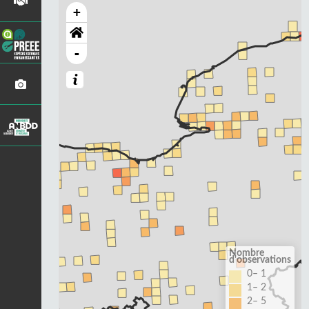
+
-
Nombre
d'observations
0– 1
1– 2
2– 5