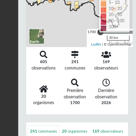
5– 10
10– 20
20– 50
50– 100
100+
1700
30 km
Nombre d'observa
Leaflet
| © OpenStreetMap
605
241
169
observations
communes
observateurs
Première
Dernière
20
observation
observation
organismes
1700
2026
241
communes
20
organismes
169
observateurs