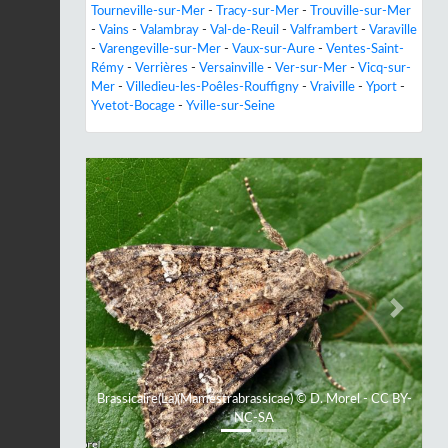
Tourneville-sur-Mer
-
Tracy-sur-Mer
-
Trouville-sur-Mer
-
Vains
-
Valambray
-
Val-de-Reuil
-
Valframbert
-
Varaville
-
Varengeville-sur-Mer
-
Vaux-sur-Aure
-
Ventes-Saint-
Rémy
-
Verrières
-
Versainville
-
Ver-sur-Mer
-
Vicq-sur-
Mer
-
Villedieu-les-Poêles-Rouffigny
-
Vraiville
-
Yport
-
Yvetot-Bocage
-
Yville-sur-Seine
Previous
Next
Brassicaire(La)(Mamestrabrassicae) © D. Morel - CC BY-
NC-SA