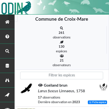
Commune de Croix-Mare
261
observations
130
espèces
21
observateurs
Goéland brun
Larus fuscus
Linnaeus, 1758
17
observations
Dernière observation en
2023
Fiche espèce