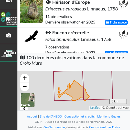
Hérisson d'Europe
Erinaceus europaeus
Linnaeus, 1758
11
observations
Dernière observation en
2025
Fiche espèce
Faucon crécerelle
Falco tinnunculus
Linnaeus, 1758
7
observations
Dernière observation en
2022
Fiche espèce
100 dernières observations dans la commune de
Croix-Mare
Renard roux
Vulpes vulpes
(Linnaeus, 1758)
+
7
observations
Dernière observation en
2024
Fiche espèce
−
Buse variable
Buteo buteo
(Linnaeus, 1758)
3 km
Leaflet
| © OpenStreetMap
6
observations
Dernière observation en
2021
Fiche espèce
Accueil
|
Site de l'ANBDD
|
Conception et crédits
|
Mentions légales
ODIN - Atlas de la faune et de la flore de Normandie, 2023
Tourterelle turque
Réalisé avec
GeoNature-atlas
, développé par le
Parc national des Écrins