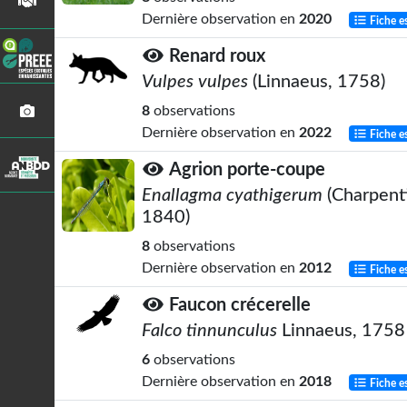
Dernière observation en
2020
Fiche e
Renard roux
Vulpes vulpes
(Linnaeus, 1758)
8
observations
Dernière observation en
2022
Fiche e
Agrion porte-coupe
Enallagma cyathigerum
(Charpenti
1840)
8
observations
Dernière observation en
2012
Fiche e
Faucon crécerelle
Falco tinnunculus
Linnaeus, 1758
6
observations
Dernière observation en
2018
Fiche e