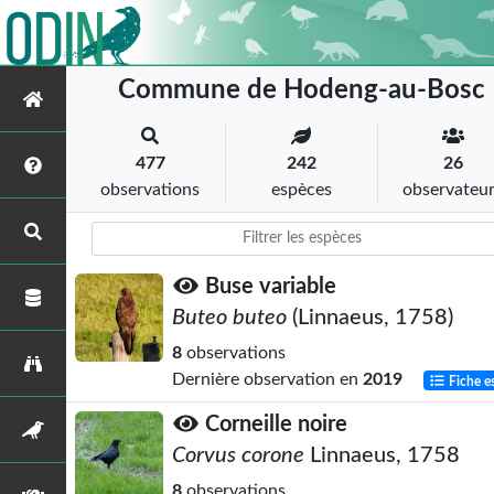
Commune de Hodeng-au-Bosc
477
242
26
observations
espèces
observateu
Buse variable
Buteo buteo
(Linnaeus, 1758)
8
observations
Dernière observation en
2019
Fiche e
Corneille noire
Corvus corone
Linnaeus, 1758
8
observations