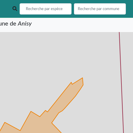
mune de
Anisy