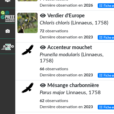
Dernière observation en
2026
Fiche e
Verdier d'Europe
Chloris chloris
(Linnaeus, 1758)
72
observations
Dernière observation en
2023
Fiche e
Accenteur mouchet
Prunella modularis
(Linnaeus,
1758)
66
observations
Dernière observation en
2023
Fiche e
Mésange charbonnière
Parus major
Linnaeus, 1758
62
observations
Dernière observation en
2023
Fiche e