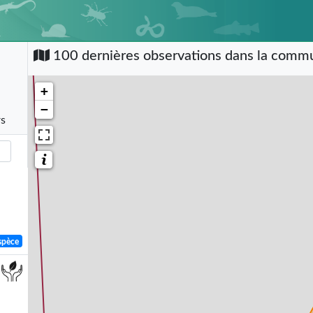
100 dernières observations dans la com
+
−
rs
spèce