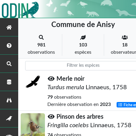
Commune de Anisy
981
103
18
observations
espèces
observateu
Merle noir
Turdus merula
Linnaeus, 1758
79
observations
Dernière observation en
2023
Fiche e
Pinson des arbres
Fringilla coelebs
Linnaeus, 1758
74
observations