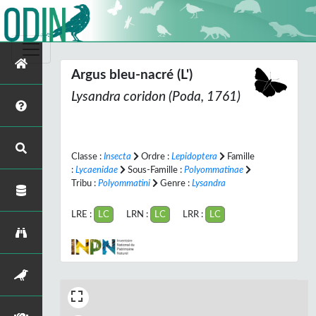
Argus bleu-nacré (L')
Lysandra coridon
(Poda, 1761)
Classe :
Insecta
Ordre :
Lepidoptera
Famille
:
Lycaenidae
Sous-Famille :
Polyommatinae
Tribu :
Polyommatini
Genre :
Lysandra
LRE :
LC
LRN :
LC
LRR :
LC