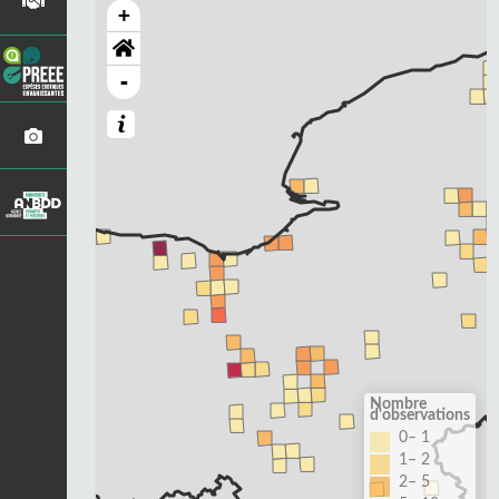
+
-
Nombre
d'observations
0– 1
1– 2
2– 5