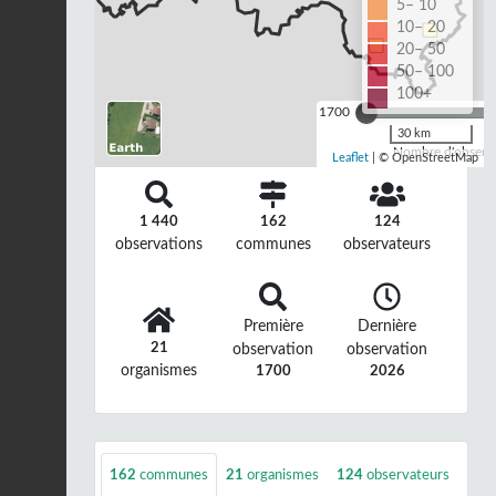
5– 10
10– 20
20– 50
50– 100
100+
1700
30 km
Nombre d'observa
Leaflet
| © OpenStreetMap
1 440
162
124
observations
communes
observateurs
Première
Dernière
21
observation
observation
organismes
1700
2026
162
communes
21
organismes
124
observateurs