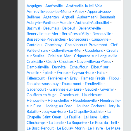
Acquigny
-
Amfreville
-
Amfreville-la-Mi-Voie
-
Amfreville-sous-les-Monts
-
Anisy
-
Appenai-sous-
Bellême
-
Argentan
-
Argueil
-
Aubermesnil-Beaumais
-
Aubry-le-Panthou
-
Aumale
-
Autheuil-Authouillet
-
Bazinval
-
Beaumais
-
Belbeuf
-
Bellengreville
-
Benerville-sur-Mer
-
Bernières-d'Ailly
-
Bernouville
-
Boisset-les-Prévanches
-
Bonsecours
-
Canapville
-
Canteleu
-
Chambray
-
Chauvincourt-Provemont
-
Clef
Vallée d'Eure
-
Colleville-sur-Mer
-
Coudehard
-
Creully
sur Seulles
-
Criel-sur-Mer
-
Criquetot-sur-Longueville
-
Croixdalle
-
Croth
-
Crouttes
-
Cuverville-sur-Yères
-
Damblainville
-
Darnétal
-
Échauffour
-
Elbeuf-sur-
Andelle
-
Épieds
-
Évreux
-
Ézy-sur-Eure
-
Fains
-
Fallencourt
-
Ferrières-en-Bray
-
Flamets-Frétils
-
Flipou
-
Fontaine-sous-Jouy
-
Foucarmont
-
Freulleville
-
Gadencourt
-
Garennes-sur-Eure
-
Gauciel
-
Giverny
-
Gouffern en Auge
-
Grandcourt
-
Haudricourt
-
Hénouville
-
Héronchelles
-
Heudebouville
-
Heudreville-
sur-Eure
-
Hodeng-au-Bosc
-
Houlbec-Cocherel
-
Ivry-la-
Bataille
-
Jouy-sur-Eure
-
La Chapelle-Gauthier
-
La
Chapelle-Saint-Ouen
-
La Feuillie
-
La Haye
-
Laize-
Clinchamps
-
La Londe
-
La Roquette
-
Le Bosc du Theil
-
Le Bosc-Renoult
-
Le Boulay-Morin
-
Le Havre
-
Le Mage