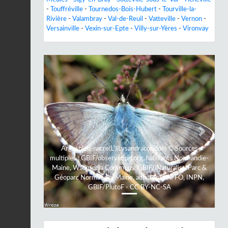
-
Touffréville
-
Tournedos-Bois-Hubert
-
Tourville-la-
Rivière
-
Valambray
-
Val-de-Reuil
-
Vatteville
-
Vernon
-
Versainville
-
Vexin-sur-Epte
-
Villy-sur-Yères
-
Vironvay
Previous
Next
Argusbleu-nacre(L')(Lysandracoridon) © Sources
multiples : GBIF/observation.org, habitants Normandie-
Maine, Wikimedia Commons, GBIF/iNaturalist, Parc &
Géoparc Normandie-Maine, adhérents AFFO, INPN,
GBIF/PlutoF - CC BY-NC-SA