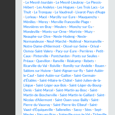
-
Le Mesnil-Jourdain
-
Le Mesnil-Lieubray
-
Le Plessis-
Hébert
-
Les Andelys
-
Les Hogues
-
Les Trois Lacs
-
Le
Thuit
-
Le Tronquay
-
Le Vaudreuil
-
Livarot-Pays-d'Auge
-
Lorleau
-
Macé
-
Marcilly-sur-Eure
-
Mauquenchy
-
Ménilles
-
Merey
-
Merville-Franceville-Plage
-
Mesnières-en-Bray
-
Meulers
-
Monchy-sur-Eu
-
Mondeville
-
Monts-sur-Orne
-
Mortrée
-
Muzy
-
Neauphe-sur-Dive
-
Nesle-Hodeng
-
Nesle-
Normandeuse
-
Neuf-Marché
-
Nolléval
-
Normanville
-
Notre-Dame-d'Aliermont
-
Oissel-sur-Seine
-
Orival
-
Osmoy-Saint-Valery
-
Pacy-sur-Eure
-
Perrières
-
Petit-
Caux
-
Pinterville
-
Pontchardon
-
Ponts sur Seulles
-
Préaux
-
Quevillon
-
Ranville
-
Réalcamp
-
Rebets
-
Ricarville-du-Val
-
Roiville
-
Romilly-sur-Andelle
-
Rouen
-
Sablons sur Huisne
-
Saint-Aignan-sur-Ry
-
Saint-Aubin-
le-Cauf
-
Saint-Aubin-sur-Gaillon
-
Saint-Germain-
d'Étables
-
Saint-Hilaire-le-Châtel
-
Saint-Julien-de-la-
Liègue
-
Saint-Léger-aux-Bois
-
Saint-Léger-du-Bourg-
Denis
-
Saint-Marcel
-
Saint-Martin-au-Bosc
-
Saint-
Martin-de-Boscherville
-
Saint-Martin-le-Gaillard
-
Saint-
Nicolas-d'Aliermont
-
Saint-Ouen-sous-Bailly
-
Saint-
Pierre-du-Vauvray
-
Saint-Pierre-lès-Elbeuf
-
Saint-
Vaast-d'Équiqueville
-
Sallenelles
-
Sassy
-
Sées
-
Sept-
Meules
-
Sigy-en-Bray
-
Sotteville-sous-le-Val
-
Ticheville