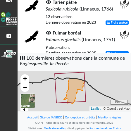
Tarier pâtre
Saxicola rubicola
(Linnaeus, 1766)
12
observations
Dernière observation en
2023
Fiche espèce
Fulmar boréal
Fulmarus glacialis
(Linnaeus, 1761)
9
observations
Dernière observation en
2025
Fiche espèce
100 dernières observations dans la commune de
Englesqueville-la-Percée
Hirondelle rustique
Hirundo rustica
Linnaeus, 1758
+
9
observations
Dernière observation en
2023
Fiche espèce
−
Pinson des arbres
Fringilla coelebs
Linnaeus, 1758
3 km
Leaflet
| © OpenStreetMap
7
observations
Dernière observation en
2024
Fiche espèce
Accueil
|
Site de l'ANBDD
|
Conception et crédits
|
Mentions légales
ODIN - Atlas de la faune et de la flore de Normandie, 2023
Chardonneret élégant
Réalisé avec
GeoNature-atlas
, développé par le
Parc national des Écrins