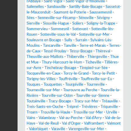
l'Abbaye
-
Saint-Vigor
-
Saint-Vigor-d'Ymonville
-
Sallenelles
-
Sandouville
-
Sartilly-Baie-Bocage
-
Sassetot-
le-Mauconduit
-
Saumont-la-Poterie
-
Saussemesnil
-
Sées
-
Senneville-sur-Fécamp
-
Sénoville
-
Sévigny
-
Sierville
-
Siouville-Hague
-
Soliers
-
Soligny-la-Trappe
-
Sommervieu
-
Sommesnil
-
Sottevast
-
Sotteville-lès-
Rouen
-
Sotteville-sous-le-Val
-
Sotteville-sur-Mer
-
Souleuvre en Bocage
-
Sully
-
Surrain
-
Sylvains-Lès-
Moulins
-
Tancarville
-
Tanville
-
Terre-et-Marais
-
Terres-
de-Caux
-
Tessé-Froulay
-
Tessy-Bocage
-
Thèreval
-
Theuville-aux-Maillots
-
Thiberville
-
Thiergeville
-
Thue
et Mue
-
Thury-Harcourt-le-Hom
-
Ticheville
-
Tillières-
sur-Avre
-
Tinchebray-Bocage
-
Tirepied-sur-Sée
-
Tocqueville-en-Caux
-
Torcy-le-Grand
-
Torcy-le-Petit
-
Torigny-les-Villes
-
Touffréville
-
Touffreville-sur-Eu
-
Touques
-
Touquettes
-
Tourgéville
-
Tourneville
-
Tourneville-sur-Mer
-
Tourouvre au Perche
-
Tourville-la-
Rivière
-
Tourville-sur-Odon
-
Tourville-sur-Sienne
-
Toutainville
-
Tracy-Bocage
-
Tracy-sur-Mer
-
Tréauville
-
Treis-Sants-en-Ouche
-
Tréprel
-
Trévières
-
Triqueville
-
Troarn
-
Trouville-la-Haule
-
Trouville-sur-Mer
-
Urville
-
Vains
-
Valambray
-
Val-au-Perche
-
Val d'Arry
-
Val-de-la-
Haye
-
Val-de-Reuil
-
Val d'Orger
-
Valframbert
-
Valmont
-
Valorbiquet
-
Varaville
-
Varengeville-sur-Mer
-