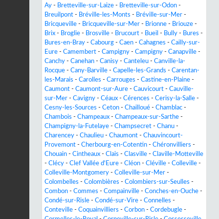
Ay
-
Bretteville-sur-Laize
-
Bretteville-sur-Odon
-
Breuilpont
-
Bréville-les-Monts
-
Bréville-sur-Mer
-
Bricqueville
-
Bricqueville-sur-Mer
-
Brionne
-
Briouze
-
Brix
-
Broglie
-
Brosville
-
Brucourt
-
Bueil
-
Bully
-
Bures
-
Bures-en-Bray
-
Cabourg
-
Caen
-
Cahagnes
-
Cailly-sur-
Eure
-
Camembert
-
Campigny
-
Campigny
-
Canapville
-
Canchy
-
Canehan
-
Canisy
-
Canteleu
-
Canville-la-
Rocque
-
Cany-Barville
-
Capelle-les-Grands
-
Carentan-
les-Marais
-
Carolles
-
Carrouges
-
Castine-en-Plaine
-
Caumont
-
Caumont-sur-Aure
-
Cauvicourt
-
Cauville-
sur-Mer
-
Cavigny
-
Céaux
-
Cérences
-
Cerisy-la-Salle
-
Cesny-les-Sources
-
Ceton
-
Chailloué
-
Chamblac
-
Chambois
-
Champeaux
-
Champeaux-sur-Sarthe
-
Champigny-la-Futelaye
-
Champsecret
-
Chanu
-
Charencey
-
Chaulieu
-
Chaumont
-
Chauvincourt-
Provemont
-
Cherbourg-en-Cotentin
-
Chéronvilliers
-
Chouain
-
Cintheaux
-
Clais
-
Clasville
-
Claville-Motteville
-
Clécy
-
Clef Vallée d'Eure
-
Cléon
-
Cléville
-
Colleville
-
Colleville-Montgomery
-
Colleville-sur-Mer
-
Colombelles
-
Colombières
-
Colombiers-sur-Seulles
-
Combon
-
Commes
-
Compainville
-
Conches-en-Ouche
-
Condé-sur-Risle
-
Condé-sur-Vire
-
Connelles
-
Conteville
-
Coquainvilliers
-
Corbon
-
Cordebugle
-