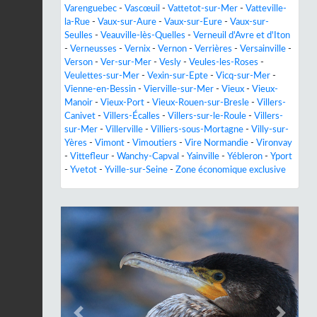
Varenguebec
-
Vascœuil
-
Vattetot-sur-Mer
-
Vatteville-
la-Rue
-
Vaux-sur-Aure
-
Vaux-sur-Eure
-
Vaux-sur-
Seulles
-
Veauville-lès-Quelles
-
Verneuil d'Avre et d'Iton
-
Verneusses
-
Vernix
-
Vernon
-
Verrières
-
Versainville
-
Verson
-
Ver-sur-Mer
-
Vesly
-
Veules-les-Roses
-
Veulettes-sur-Mer
-
Vexin-sur-Epte
-
Vicq-sur-Mer
-
Vienne-en-Bessin
-
Vierville-sur-Mer
-
Vieux
-
Vieux-
Manoir
-
Vieux-Port
-
Vieux-Rouen-sur-Bresle
-
Villers-
Canivet
-
Villers-Écalles
-
Villers-sur-le-Roule
-
Villers-
sur-Mer
-
Villerville
-
Villiers-sous-Mortagne
-
Villy-sur-
Yères
-
Vimont
-
Vimoutiers
-
Vire Normandie
-
Vironvay
-
Vittefleur
-
Wanchy-Capval
-
Yainville
-
Yébleron
-
Yport
-
Yvetot
-
Yville-sur-Seine
-
Zone économique exclusive