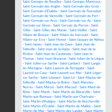
Saint-Georges-de-Rouelley
-
Saint-Georges-Montcocq
-
Saint-Germain-des-Angles
-
Saint-Germain-des-Grois
-
Saint-Germain-d'Étables
-
Saint-Germain-de-Tournebut
-
Saint-Germain-de-Varreville
-
Saint-Germain-du-Pert
-
Saint-Germain-sur-Avre
-
Saint-Germain-sur-Ay
-
Saint-
Germain-sur-Sèves
-
Saint-Gervais-du-Perron
-
Saint-
Gilles
-
Saint-Gilles-des-Marais
-
Saint-Hellier
-
Saint-
Hilaire-de-Briouze
-
Saint-Hilaire-du-Harcouët
-
Saint-
Hilaire-sur-Erre
-
Saint-Hymer
-
Saint-Jacques-de-Néhou
-
Saint-James
-
Saint-Jean-de-Daye
-
Saint-Jean-de-
Folleville
-
Saint-Jean-de-la-Haize
-
Saint-Jean-de-la-
Rivière
-
Saint-Jean-du-Cardonnay
-
Saint-Jean-le-
Thomas
-
Saint-Jouin-Bruneval
-
Saint-Julien-de-la-Liègue
-
Saint-Julien-sur-Sarthe
-
Saint-Lambert
-
Saint-Langis-
lès-Mortagne
-
Saint-Laurent-de-Terregatte
-
Saint-
Laurent-en-Caux
-
Saint-Laurent-sur-Mer
-
Saint-Léger-
sur-Sarthe
-
Saint-Léonard
-
Saint-Lô
-
Saint-Maclou-de-
Folleville
-
Saint-Maclou-la-Brière
-
Saint-Manvieu-
Norrey
-
Saint-Marcel
-
Saint-Marcouf
-
Saint-Mard-de-
Réno
-
Saint-Mards
-
Saint-Mards-de-Blacarville
-
Saint-
Martin-aux-Buneaux
-
Saint-Martin-aux-Chartrains
-
Saint-Martin-d'Aubigny
-
Saint-Martin-de-Boscherville
-
Saint-Martin-d'Écublei
-
Saint-Martin-de-Mailloc
-
Saint-
Martin-de-May
-
Saint-Martin-des-Landes
-
Saint-Martin-