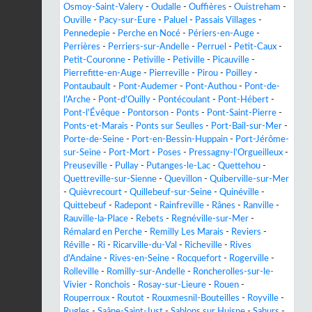
Osmoy-Saint-Valery
-
Oudalle
-
Ouffières
-
Ouistreham
-
Ouville
-
Pacy-sur-Eure
-
Paluel
-
Passais Villages
-
Pennedepie
-
Perche en Nocé
-
Périers-en-Auge
-
Perrières
-
Perriers-sur-Andelle
-
Perruel
-
Petit-Caux
-
Petit-Couronne
-
Petiville
-
Petiville
-
Picauville
-
Pierrefitte-en-Auge
-
Pierreville
-
Pirou
-
Poilley
-
Pontaubault
-
Pont-Audemer
-
Pont-Authou
-
Pont-de-
l'Arche
-
Pont-d'Ouilly
-
Pontécoulant
-
Pont-Hébert
-
Pont-l'Évêque
-
Pontorson
-
Ponts
-
Pont-Saint-Pierre
-
Ponts-et-Marais
-
Ponts sur Seulles
-
Port-Bail-sur-Mer
-
Porte-de-Seine
-
Port-en-Bessin-Huppain
-
Port-Jérôme-
sur-Seine
-
Port-Mort
-
Poses
-
Pressagny-l'Orgueilleux
-
Preuseville
-
Pullay
-
Putanges-le-Lac
-
Quettehou
-
Quettreville-sur-Sienne
-
Quevillon
-
Quiberville-sur-Mer
-
Quièvrecourt
-
Quillebeuf-sur-Seine
-
Quinéville
-
Quittebeuf
-
Radepont
-
Rainfreville
-
Rânes
-
Ranville
-
Rauville-la-Place
-
Rebets
-
Regnéville-sur-Mer
-
Rémalard en Perche
-
Remilly Les Marais
-
Reviers
-
Réville
-
Ri
-
Ricarville-du-Val
-
Richeville
-
Rives
d'Andaine
-
Rives-en-Seine
-
Rocquefort
-
Rogerville
-
Rolleville
-
Romilly-sur-Andelle
-
Roncherolles-sur-le-
Vivier
-
Ronchois
-
Rosay-sur-Lieure
-
Rouen
-
Rouperroux
-
Routot
-
Rouxmesnil-Bouteilles
-
Royville
-
Rugles
-
Saâne-Saint-Just
-
Sablons sur Huisne
-
Sahurs
-