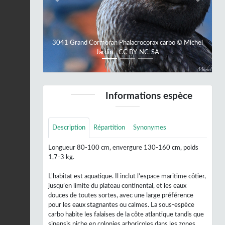
Previous
Next
3041 Grand Cormoran Phalacrocorax carbo © Michel
Jardin - CC BY-NC-SA
Informations espèce
Description
Répartition
Synonymes
Longueur 80-100 cm, envergure 130-160 cm, poids
1,7-3 kg.
L’habitat est aquatique. Il inclut l’espace maritime côtier,
jusqu’en limite du plateau continental, et les eaux
douces de toutes sortes, avec une large préférence
pour les eaux stagnantes ou calmes. La sous-espèce
carbo habite les falaises de la côte atlantique tandis que
sinensis niche en colonies arboricoles dans les zones