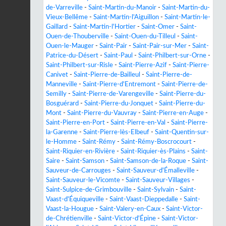
de-Varreville
-
Saint-Martin-du-Manoir
-
Saint-Martin-du-
Vieux-Bellême
-
Saint-Martin-l'Aiguillon
-
Saint-Martin-le-
Gaillard
-
Saint-Martin-l'Hortier
-
Saint-Omer
-
Saint-
Ouen-de-Thouberville
-
Saint-Ouen-du-Tilleul
-
Saint-
Ouen-le-Mauger
-
Saint-Pair
-
Saint-Pair-sur-Mer
-
Saint-
Patrice-du-Désert
-
Saint-Paul
-
Saint-Philbert-sur-Orne
-
Saint-Philbert-sur-Risle
-
Saint-Pierre-Azif
-
Saint-Pierre-
Canivet
-
Saint-Pierre-de-Bailleul
-
Saint-Pierre-de-
Manneville
-
Saint-Pierre-d'Entremont
-
Saint-Pierre-de-
Semilly
-
Saint-Pierre-de-Varengeville
-
Saint-Pierre-du-
Bosguérard
-
Saint-Pierre-du-Jonquet
-
Saint-Pierre-du-
Mont
-
Saint-Pierre-du-Vauvray
-
Saint-Pierre-en-Auge
-
Saint-Pierre-en-Port
-
Saint-Pierre-en-Val
-
Saint-Pierre-
la-Garenne
-
Saint-Pierre-lès-Elbeuf
-
Saint-Quentin-sur-
le-Homme
-
Saint-Rémy
-
Saint-Rémy-Boscrocourt
-
Saint-Riquier-en-Rivière
-
Saint-Riquier-ès-Plains
-
Saint-
Saire
-
Saint-Samson
-
Saint-Samson-de-la-Roque
-
Saint-
Sauveur-de-Carrouges
-
Saint-Sauveur-d'Émalleville
-
Saint-Sauveur-le-Vicomte
-
Saint-Sauveur-Villages
-
Saint-Sulpice-de-Grimbouville
-
Saint-Sylvain
-
Saint-
Vaast-d'Équiqueville
-
Saint-Vaast-Dieppedalle
-
Saint-
Vaast-la-Hougue
-
Saint-Valery-en-Caux
-
Saint-Victor-
de-Chrétienville
-
Saint-Victor-d'Épine
-
Saint-Victor-