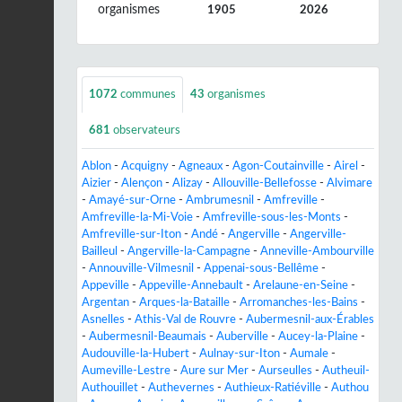
organismes
1905
2026
1072
communes
43
organismes
681
observateurs
Ablon
-
Acquigny
-
Agneaux
-
Agon-Coutainville
-
Airel
-
Aizier
-
Alençon
-
Alizay
-
Allouville-Bellefosse
-
Alvimare
-
Amayé-sur-Orne
-
Ambrumesnil
-
Amfreville
-
Amfreville-la-Mi-Voie
-
Amfreville-sous-les-Monts
-
Amfreville-sur-Iton
-
Andé
-
Angerville
-
Angerville-
Bailleul
-
Angerville-la-Campagne
-
Anneville-Ambourville
-
Annouville-Vilmesnil
-
Appenai-sous-Bellême
-
Appeville
-
Appeville-Annebault
-
Arelaune-en-Seine
-
Argentan
-
Arques-la-Bataille
-
Arromanches-les-Bains
-
Asnelles
-
Athis-Val de Rouvre
-
Aubermesnil-aux-Érables
-
Aubermesnil-Beaumais
-
Auberville
-
Aucey-la-Plaine
-
Audouville-la-Hubert
-
Aulnay-sur-Iton
-
Aumale
-
Aumeville-Lestre
-
Aure sur Mer
-
Aurseulles
-
Autheuil-
Authouillet
-
Authevernes
-
Authieux-Ratiéville
-
Authou