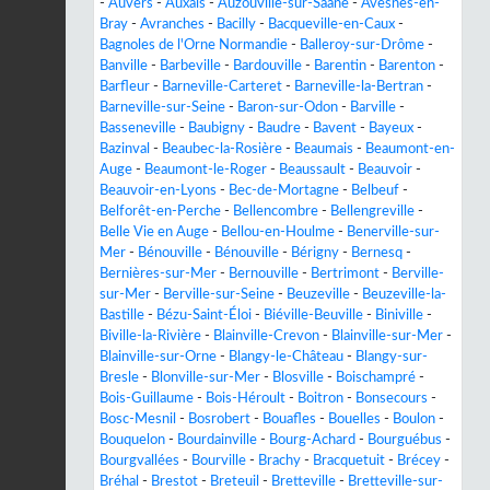
-
Auvers
-
Auxais
-
Auzouville-sur-Saâne
-
Avesnes-en-
Bray
-
Avranches
-
Bacilly
-
Bacqueville-en-Caux
-
Bagnoles de l'Orne Normandie
-
Balleroy-sur-Drôme
-
Banville
-
Barbeville
-
Bardouville
-
Barentin
-
Barenton
-
Barfleur
-
Barneville-Carteret
-
Barneville-la-Bertran
-
Barneville-sur-Seine
-
Baron-sur-Odon
-
Barville
-
Basseneville
-
Baubigny
-
Baudre
-
Bavent
-
Bayeux
-
Bazinval
-
Beaubec-la-Rosière
-
Beaumais
-
Beaumont-en-
Auge
-
Beaumont-le-Roger
-
Beaussault
-
Beauvoir
-
Beauvoir-en-Lyons
-
Bec-de-Mortagne
-
Belbeuf
-
Belforêt-en-Perche
-
Bellencombre
-
Bellengreville
-
Belle Vie en Auge
-
Bellou-en-Houlme
-
Benerville-sur-
Mer
-
Bénouville
-
Bénouville
-
Bérigny
-
Bernesq
-
Bernières-sur-Mer
-
Bernouville
-
Bertrimont
-
Berville-
sur-Mer
-
Berville-sur-Seine
-
Beuzeville
-
Beuzeville-la-
Bastille
-
Bézu-Saint-Éloi
-
Biéville-Beuville
-
Biniville
-
Biville-la-Rivière
-
Blainville-Crevon
-
Blainville-sur-Mer
-
Blainville-sur-Orne
-
Blangy-le-Château
-
Blangy-sur-
Bresle
-
Blonville-sur-Mer
-
Blosville
-
Boischampré
-
Bois-Guillaume
-
Bois-Héroult
-
Boitron
-
Bonsecours
-
Bosc-Mesnil
-
Bosrobert
-
Bouafles
-
Bouelles
-
Boulon
-
Bouquelon
-
Bourdainville
-
Bourg-Achard
-
Bourguébus
-
Bourgvallées
-
Bourville
-
Brachy
-
Bracquetuit
-
Brécey
-
Bréhal
-
Brestot
-
Breteuil
-
Bretteville
-
Bretteville-sur-