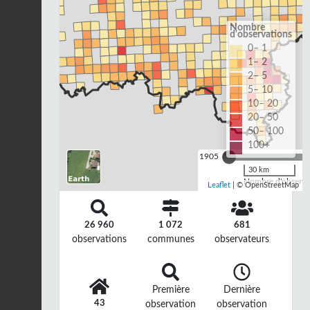
Nombre
d'observations
0– 1
1– 2
2– 5
5– 10
10– 20
20– 50
50– 100
100+
1905
30 km
Nombre d'observat
Leaflet
| © OpenStreetMap
26 960
1 072
681
observations
communes
observateurs
Première
Dernière
43
observation
observation