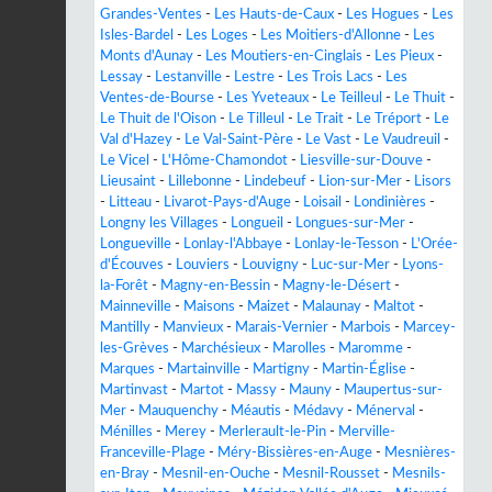
Grandes-Ventes
-
Les Hauts-de-Caux
-
Les Hogues
-
Les
Isles-Bardel
-
Les Loges
-
Les Moitiers-d'Allonne
-
Les
Monts d'Aunay
-
Les Moutiers-en-Cinglais
-
Les Pieux
-
Lessay
-
Lestanville
-
Lestre
-
Les Trois Lacs
-
Les
Ventes-de-Bourse
-
Les Yveteaux
-
Le Teilleul
-
Le Thuit
-
Le Thuit de l'Oison
-
Le Tilleul
-
Le Trait
-
Le Tréport
-
Le
Val d'Hazey
-
Le Val-Saint-Père
-
Le Vast
-
Le Vaudreuil
-
Le Vicel
-
L'Hôme-Chamondot
-
Liesville-sur-Douve
-
Lieusaint
-
Lillebonne
-
Lindebeuf
-
Lion-sur-Mer
-
Lisors
-
Litteau
-
Livarot-Pays-d'Auge
-
Loisail
-
Londinières
-
Longny les Villages
-
Longueil
-
Longues-sur-Mer
-
Longueville
-
Lonlay-l'Abbaye
-
Lonlay-le-Tesson
-
L'Orée-
d'Écouves
-
Louviers
-
Louvigny
-
Luc-sur-Mer
-
Lyons-
la-Forêt
-
Magny-en-Bessin
-
Magny-le-Désert
-
Mainneville
-
Maisons
-
Maizet
-
Malaunay
-
Maltot
-
Mantilly
-
Manvieux
-
Marais-Vernier
-
Marbois
-
Marcey-
les-Grèves
-
Marchésieux
-
Marolles
-
Maromme
-
Marques
-
Martainville
-
Martigny
-
Martin-Église
-
Martinvast
-
Martot
-
Massy
-
Mauny
-
Maupertus-sur-
Mer
-
Mauquenchy
-
Méautis
-
Médavy
-
Ménerval
-
Ménilles
-
Merey
-
Merlerault-le-Pin
-
Merville-
Franceville-Plage
-
Méry-Bissières-en-Auge
-
Mesnières-
en-Bray
-
Mesnil-en-Ouche
-
Mesnil-Rousset
-
Mesnils-