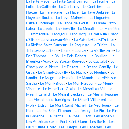
La Ferté Macé
-
La Ferté-Saint-Samson
-
La Feuillie
-
La
Folie
-
La Gaillarde
-
La Godefroy
-
La Gonfrière
-
La
Hague
-
La Harengère
-
La Haye
-
La Haye-Aubrée
-
La
Haye-de-Routot
-
La Haye-Malherbe
-
La Hoguette
-
Laize-Clinchamps
-
La Lande-de-Goult
-
La Lande-Patry
-
Laleu
-
La Londe
-
Lamberville
-
La Meauffe
-
La Mesnière
-
Lammerville
-
Landigou
-
Landisacq
-
La Neuville-Chant-
d'Oisel
-
Langrune-sur-Mer
-
La Poterie-Cap-d'Antifer
-
La Rivière-Saint-Sauveur
-
La Roquette
-
La Trinité
-
La
Trinité-des-Laitiers
-
Laulne
-
Launay
-
La Vieille-Lyre
-
Le
Bec-Thomas
-
Le Bô
-
Le Bois-Robert
-
Le Bouillon
-
Le
Breuil-en-Auge
-
Le Bû-sur-Rouvres
-
Le Castelet
-
Le
Champ-de-la-Pierre
-
Le Dézert
-
Le Fresne-Camilly
-
Le
Grais
-
Le Grand-Quevilly
-
Le Havre
-
Le Houlme
-
Le
Landin
-
Le Mage
-
Le Manoir
-
Le Manoir
-
Le Mêle-sur-
Sarthe
-
Le Ménil-Broût
-
Le Ménil-Guyon
-
Le Ménil-
Vicomte
-
Le Mesnil-au-Grain
-
Le Mesnil-au-Val
-
Le
Mesnil-Esnard
-
Le Mesnil-Lieubray
-
Le Mesnil-Réaume
-
Le Mesnil-sous-Jumièges
-
Le Mesnil-Villement
-
Le
Molay-Littry
-
Le Mont-Saint-Michel
-
Le Neufbourg
-
Le
Parc
-
Le Pas-Saint-l'Homer
-
Le Perrey
-
Le Pin
-
Le Pin-
la-Garenne
-
Le Plantis
-
Le Rozel
-
Léry
-
Les Andelys
-
Les Authieux-sur-le-Port-Saint-Ouen
-
Les Barils
-
Les
Baux-Sainte-Croix
-
Les Damps
-
Les Genettes
-
Les