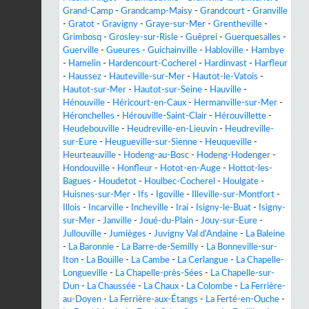
Grand-Camp
-
Grandcamp-Maisy
-
Grandcourt
-
Granville
-
Gratot
-
Gravigny
-
Graye-sur-Mer
-
Grentheville
-
Grimbosq
-
Grosley-sur-Risle
-
Guêprei
-
Guerquesalles
-
Guerville
-
Gueures
-
Guichainville
-
Habloville
-
Hambye
-
Hamelin
-
Hardencourt-Cocherel
-
Hardinvast
-
Harfleur
-
Haussez
-
Hauteville-sur-Mer
-
Hautot-le-Vatois
-
Hautot-sur-Mer
-
Hautot-sur-Seine
-
Hauville
-
Hénouville
-
Héricourt-en-Caux
-
Hermanville-sur-Mer
-
Héronchelles
-
Hérouville-Saint-Clair
-
Hérouvillette
-
Heudebouville
-
Heudreville-en-Lieuvin
-
Heudreville-
sur-Eure
-
Heugueville-sur-Sienne
-
Heuqueville
-
Heurteauville
-
Hodeng-au-Bosc
-
Hodeng-Hodenger
-
Hondouville
-
Honfleur
-
Hotot-en-Auge
-
Hottot-les-
Bagues
-
Houdetot
-
Houlbec-Cocherel
-
Houlgate
-
Huisnes-sur-Mer
-
Ifs
-
Igoville
-
Illeville-sur-Montfort
-
Illois
-
Incarville
-
Incheville
-
Irai
-
Isigny-le-Buat
-
Isigny-
sur-Mer
-
Janville
-
Joué-du-Plain
-
Jouy-sur-Eure
-
Jullouville
-
Jumièges
-
Juvigny Val d'Andaine
-
La Baleine
-
La Baronnie
-
La Barre-de-Semilly
-
La Bonneville-sur-
Iton
-
La Bouille
-
La Cambe
-
La Cerlangue
-
La Chapelle-
Longueville
-
La Chapelle-près-Sées
-
La Chapelle-sur-
Dun
-
La Chaussée
-
La Chaux
-
La Colombe
-
La Ferrière-
au-Doyen
-
La Ferrière-aux-Étangs
-
La Ferté-en-Ouche
-