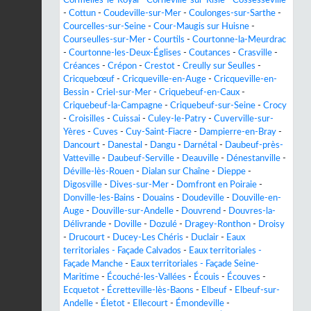
Cormelles-le-Royal
-
Corneville-sur-Risle
-
Cossesseville
-
Cottun
-
Coudeville-sur-Mer
-
Coulonges-sur-Sarthe
-
Courcelles-sur-Seine
-
Cour-Maugis sur Huisne
-
Courseulles-sur-Mer
-
Courtils
-
Courtonne-la-Meurdrac
-
Courtonne-les-Deux-Églises
-
Coutances
-
Crasville
-
Créances
-
Crépon
-
Crestot
-
Creully sur Seulles
-
Cricquebœuf
-
Cricqueville-en-Auge
-
Cricqueville-en-
Bessin
-
Criel-sur-Mer
-
Criquebeuf-en-Caux
-
Criquebeuf-la-Campagne
-
Criquebeuf-sur-Seine
-
Crocy
-
Croisilles
-
Cuissai
-
Culey-le-Patry
-
Cuverville-sur-
Yères
-
Cuves
-
Cuy-Saint-Fiacre
-
Dampierre-en-Bray
-
Dancourt
-
Danestal
-
Dangu
-
Darnétal
-
Daubeuf-près-
Vatteville
-
Daubeuf-Serville
-
Deauville
-
Dénestanville
-
Déville-lès-Rouen
-
Dialan sur Chaîne
-
Dieppe
-
Digosville
-
Dives-sur-Mer
-
Domfront en Poiraie
-
Donville-les-Bains
-
Douains
-
Doudeville
-
Douville-en-
Auge
-
Douville-sur-Andelle
-
Douvrend
-
Douvres-la-
Délivrande
-
Doville
-
Dozulé
-
Dragey-Ronthon
-
Droisy
-
Drucourt
-
Ducey-Les Chéris
-
Duclair
-
Eaux
territoriales - Façade Calvados
-
Eaux territoriales -
Façade Manche
-
Eaux territoriales - Façade Seine-
Maritime
-
Écouché-les-Vallées
-
Écouis
-
Écouves
-
Ecquetot
-
Écretteville-lès-Baons
-
Elbeuf
-
Elbeuf-sur-
Andelle
-
Életot
-
Ellecourt
-
Émondeville
-