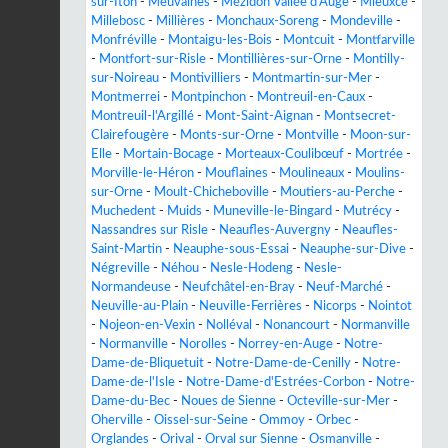
sur-Iton
-
Meuvaines
-
Mézidon Vallée d'Auge
-
Mieuxcé
-
Millebosc
-
Millières
-
Monchaux-Soreng
-
Mondeville
-
Monfréville
-
Montaigu-les-Bois
-
Montcuit
-
Montfarville
-
Montfort-sur-Risle
-
Montillières-sur-Orne
-
Montilly-
sur-Noireau
-
Montivilliers
-
Montmartin-sur-Mer
-
Montmerrei
-
Montpinchon
-
Montreuil-en-Caux
-
Montreuil-l'Argillé
-
Mont-Saint-Aignan
-
Montsecret-
Clairefougère
-
Monts-sur-Orne
-
Montville
-
Moon-sur-
Elle
-
Mortain-Bocage
-
Morteaux-Coulibœuf
-
Mortrée
-
Morville-le-Héron
-
Mouflaines
-
Moulineaux
-
Moulins-
sur-Orne
-
Moult-Chicheboville
-
Moutiers-au-Perche
-
Muchedent
-
Muids
-
Muneville-le-Bingard
-
Mutrécy
-
Nassandres sur Risle
-
Neaufles-Auvergny
-
Neaufles-
Saint-Martin
-
Neauphe-sous-Essai
-
Neauphe-sur-Dive
-
Négreville
-
Néhou
-
Nesle-Hodeng
-
Nesle-
Normandeuse
-
Neufchâtel-en-Bray
-
Neuf-Marché
-
Neuville-au-Plain
-
Neuville-Ferrières
-
Nicorps
-
Nointot
-
Nojeon-en-Vexin
-
Nolléval
-
Nonancourt
-
Normanville
-
Normanville
-
Norolles
-
Norrey-en-Auge
-
Notre-
Dame-de-Bliquetuit
-
Notre-Dame-de-Cenilly
-
Notre-
Dame-de-l'Isle
-
Notre-Dame-d'Estrées-Corbon
-
Notre-
Dame-du-Bec
-
Noues de Sienne
-
Octeville-sur-Mer
-
Oherville
-
Oissel-sur-Seine
-
Ommoy
-
Orbec
-
Orglandes
-
Orival
-
Orval sur Sienne
-
Osmanville
-