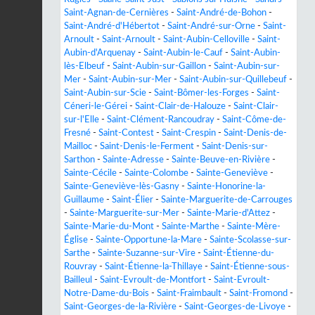
Saint-Agnan-de-Cernières
-
Saint-André-de-Bohon
-
Saint-André-d'Hébertot
-
Saint-André-sur-Orne
-
Saint-
Arnoult
-
Saint-Arnoult
-
Saint-Aubin-Celloville
-
Saint-
Aubin-d'Arquenay
-
Saint-Aubin-le-Cauf
-
Saint-Aubin-
lès-Elbeuf
-
Saint-Aubin-sur-Gaillon
-
Saint-Aubin-sur-
Mer
-
Saint-Aubin-sur-Mer
-
Saint-Aubin-sur-Quillebeuf
-
Saint-Aubin-sur-Scie
-
Saint-Bômer-les-Forges
-
Saint-
Céneri-le-Gérei
-
Saint-Clair-de-Halouze
-
Saint-Clair-
sur-l'Elle
-
Saint-Clément-Rancoudray
-
Saint-Côme-de-
Fresné
-
Saint-Contest
-
Saint-Crespin
-
Saint-Denis-de-
Mailloc
-
Saint-Denis-le-Ferment
-
Saint-Denis-sur-
Sarthon
-
Sainte-Adresse
-
Sainte-Beuve-en-Rivière
-
Sainte-Cécile
-
Sainte-Colombe
-
Sainte-Geneviève
-
Sainte-Geneviève-lès-Gasny
-
Sainte-Honorine-la-
Guillaume
-
Saint-Élier
-
Sainte-Marguerite-de-Carrouges
-
Sainte-Marguerite-sur-Mer
-
Sainte-Marie-d'Attez
-
Sainte-Marie-du-Mont
-
Sainte-Marthe
-
Sainte-Mère-
Église
-
Sainte-Opportune-la-Mare
-
Sainte-Scolasse-sur-
Sarthe
-
Sainte-Suzanne-sur-Vire
-
Saint-Étienne-du-
Rouvray
-
Saint-Étienne-la-Thillaye
-
Saint-Étienne-sous-
Bailleul
-
Saint-Evroult-de-Montfort
-
Saint-Evroult-
Notre-Dame-du-Bois
-
Saint-Fraimbault
-
Saint-Fromond
-
Saint-Georges-de-la-Rivière
-
Saint-Georges-de-Livoye
-