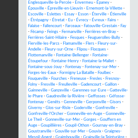
Englesqueville-la-Percée
-
Envermeu
-
Épaney
-
Épouville
-
Épreville-en-Lieuvin
-
Ernemont-la-Villette
-
Escoville
-
Eslettes
-
Essay
-
Esson
-
Éterville
-
Étienville
-
Étrépagny
-
Étretat
-
Eu
-
Évrecy
-
Évreux
-
Fains
-
Falaise
-
Fallencourt
-
Farceaux
-
Fatouville-Grestain
-
Fay
-
Fécamp
-
Feings
-
Fermanville
-
Ferrières-en-Bray
-
Ferrières-Saint-Hilaire
-
Fesques
-
Feuguerolles-Bully
-
Fierville-les-Parcs
-
Flamanville
-
Flers
-
Fleury-sur-
Andelle
-
Fleury-sur-Orne
-
Flipou
-
Flocques
-
Flottemanville
-
Fontaine-Bellenger
-
Fontaine-
Étoupefour
-
Fontaine-Henry
-
Fontaine-la-Mallet
-
Fontaine-sous-Jouy
-
Fontenay
-
Fontenay-sur-Mer
-
Forges-les-Eaux
-
Formigny La Bataille
-
Foulbec
-
Fouqueville
-
Fourches
-
Freneuse
-
Fresles
-
Fresnoy-
Folny
-
Fresville
-
Freulleville
-
Gadencourt
-
Gaillon
-
Gainneville
-
Ganzeville
-
Garennes-sur-Eure
-
Gatteville-
le-Phare
-
Gaudreville-la-Rivière
-
Geffosses
-
Géfosse-
Fontenay
-
Genêts
-
Genneville
-
Gerponville
-
Gisors
-
Giverny
-
Glos-sur-Risle
-
Goderville
-
Gonfreville
-
Gonfreville-l'Orcher
-
Gonneville-en-Auge
-
Gonneville-
Le Theil
-
Gonneville-sur-Mer
-
Gorges
-
Gouffern en
Auge
-
Goupillières
-
Goupil-Othon
-
Gournay-en-Bray
-
Goustranville
-
Gouville-sur-Mer
-
Gouvix
-
Graignes-
Mesnil-Angot
-
Graimbouville
-
Grainville-la-Teinturière
-