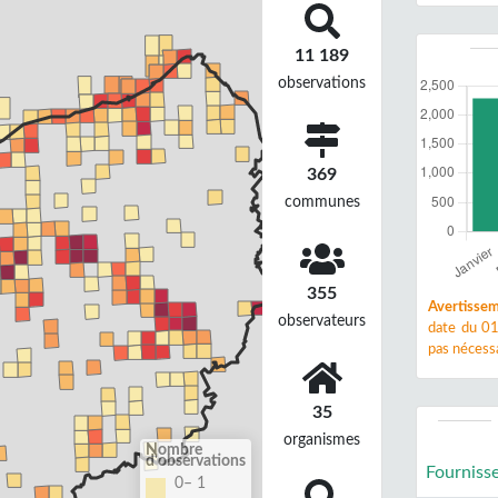
11 189
observations
369
communes
355
Avertissem
observateurs
date du 01
pas nécessa
35
organismes
Nombre
d'observations
Fourniss
0– 1