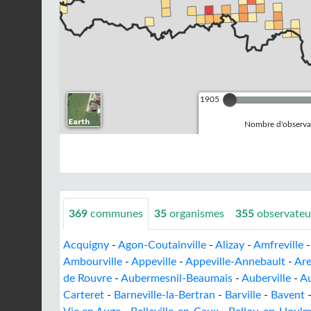
1905
Nombre d'observat
369
communes
35
organismes
355
observateu
Acquigny
-
Agon-Coutainville
-
Alizay
-
Amfreville
Ambourville
-
Appeville
-
Appeville-Annebault
-
Are
de Rouvre
-
Aubermesnil-Beaumais
-
Auberville
-
Au
Carteret
-
Barneville-la-Bertran
-
Barville
-
Bavent