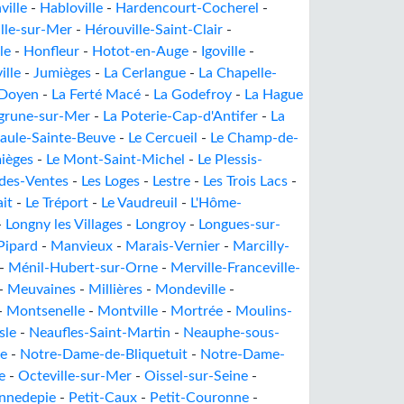
ville
-
Habloville
-
Hardencourt-Cocherel
-
lle-sur-Mer
-
Hérouville-Saint-Clair
-
le
-
Honfleur
-
Hotot-en-Auge
-
Igoville
-
ille
-
Jumièges
-
La Cerlangue
-
La Chapelle-
-Doyen
-
La Ferté Macé
-
La Godefroy
-
La Hague
grune-sur-Mer
-
La Poterie-Cap-d'Antifer
-
La
Caule-Sainte-Beuve
-
Le Cercueil
-
Le Champ-de-
ièges
-
Le Mont-Saint-Michel
-
Le Plessis-
des-Ventes
-
Les Loges
-
Lestre
-
Les Trois Lacs
-
ait
-
Le Tréport
-
Le Vaudreuil
-
L'Hôme-
-
Longny les Villages
-
Longroy
-
Longues-sur-
Pipard
-
Manvieux
-
Marais-Vernier
-
Marcilly-
-
Ménil-Hubert-sur-Orne
-
Merville-Franceville-
-
Meuvaines
-
Millières
-
Mondeville
-
-
Montsenelle
-
Montville
-
Mortrée
-
Moulins-
sle
-
Neaufles-Saint-Martin
-
Neauphe-sous-
le
-
Notre-Dame-de-Bliquetuit
-
Notre-Dame-
e
-
Octeville-sur-Mer
-
Oissel-sur-Seine
-
nnedepie
-
Petit-Caux
-
Petit-Couronne
-