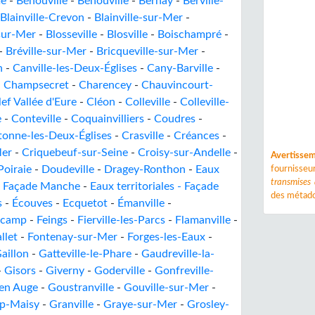
me
-
Bénouville
-
Bénouville
-
Bernay
-
Berville-
Blainville-Crevon
-
Blainville-sur-Mer
-
-sur-Mer
-
Blosseville
-
Blosville
-
Boischampré
-
-
Bréville-sur-Mer
-
Bricqueville-sur-Mer
-
n
-
Canville-les-Deux-Églises
-
Cany-Barville
-
-
Champsecret
-
Charencey
-
Chauvincourt-
lef Vallée d'Eure
-
Cléon
-
Colleville
-
Colleville-
e
-
Conteville
-
Coquainvilliers
-
Coudres
-
onne-les-Deux-Églises
-
Crasville
-
Créances
-
Mer
-
Criquebeuf-sur-Seine
-
Croisy-sur-Andelle
-
Avertisse
oiraie
-
Doudeville
-
Dragey-Ronthon
-
Eaux
fournisse
transmises
 - Façade Manche
-
Eaux territoriales - Façade
des métado
s
-
Écouves
-
Ecquetot
-
Émanville
-
écamp
-
Feings
-
Fierville-les-Parcs
-
Flamanville
-
llet
-
Fontenay-sur-Mer
-
Forges-les-Eaux
-
aillon
-
Gatteville-le-Phare
-
Gaudreville-la-
-
Gisors
-
Giverny
-
Goderville
-
Gonfreville-
en Auge
-
Goustranville
-
Gouville-sur-Mer
-
p-Maisy
-
Granville
-
Graye-sur-Mer
-
Grosley-