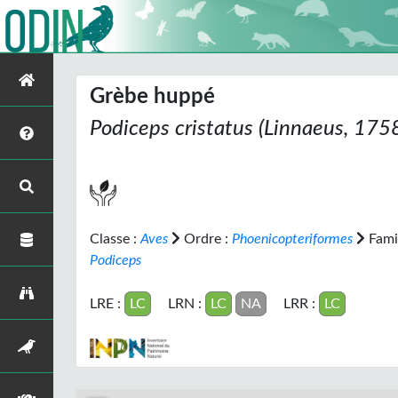
Grèbe huppé
Podiceps cristatus
(Linnaeus, 175
Classe :
Aves
Ordre :
Phoenicopteriformes
Famil
Podiceps
LRE :
LC
LRN :
LC
NA
LRR :
LC