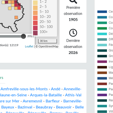
1– 2
2– 5
Première
5– 10
observation
10– 20
1905
20– 50
50– 100
100+
2026
Dernière
30 km
ion(s): 12119
observation
Leaflet
| © OpenStreetMap
2026
rs
-
Amfreville-sous-les-Monts
-
Andé
-
Anneville-
laune-en-Seine
-
Arques-la-Bataille
-
Athis-Val
re sur Mer
-
Avremesnil
-
Barfleur
-
Barneville-
-
Bayeux
-
Bazinval
-
Beaubray
-
Beauvoir
-
Belle