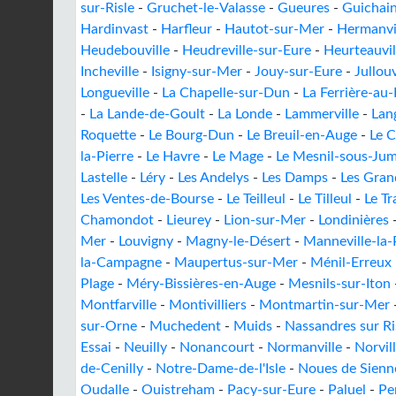
sur-Risle
-
Gruchet-le-Valasse
-
Gueures
-
Guichain
Hardinvast
-
Harfleur
-
Hautot-sur-Mer
-
Hermanvi
Heudebouville
-
Heudreville-sur-Eure
-
Heurteauvil
Incheville
-
Isigny-sur-Mer
-
Jouy-sur-Eure
-
Jullouv
Longueville
-
La Chapelle-sur-Dun
-
La Ferrière-au
-
La Lande-de-Goult
-
La Londe
-
Lammerville
-
Lan
Roquette
-
Le Bourg-Dun
-
Le Breuil-en-Auge
-
Le 
la-Pierre
-
Le Havre
-
Le Mage
-
Le Mesnil-sous-Jum
Lastelle
-
Léry
-
Les Andelys
-
Les Damps
-
Les Gran
Les Ventes-de-Bourse
-
Le Teilleul
-
Le Tilleul
-
Le Tr
Chamondot
-
Lieurey
-
Lion-sur-Mer
-
Londinières
Mer
-
Louvigny
-
Magny-le-Désert
-
Manneville-la-
la-Campagne
-
Maupertus-sur-Mer
-
Ménil-Erreux
Plage
-
Méry-Bissières-en-Auge
-
Mesnils-sur-Iton
Montfarville
-
Montivilliers
-
Montmartin-sur-Mer
sur-Orne
-
Muchedent
-
Muids
-
Nassandres sur Ri
Essai
-
Neuilly
-
Nonancourt
-
Normanville
-
Norvil
de-Cenilly
-
Notre-Dame-de-l'Isle
-
Noues de Sienn
Oudalle
-
Ouistreham
-
Pacy-sur-Eure
-
Paluel
-
Pe