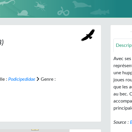
8)
Descrip
Avec ses
représent
une hupp
le :
Podicipedidae
Genre :
joues rou
que les a
au bec. 
accompagn
principa
Source :
B