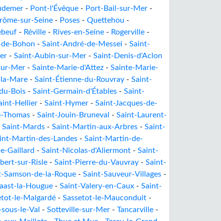
udemer
-
Pont-l'Évêque
-
Port-Bail-sur-Mer
-
érôme-sur-Seine
-
Poses
-
Quettehou
-
ebeuf
-
Réville
-
Rives-en-Seine
-
Rogerville
-
-de-Bohon
-
Saint-André-de-Messei
-
Saint-
er
-
Saint-Aubin-sur-Mer
-
Saint-Denis-d'Aclon
sur-Mer
-
Sainte-Marie-d'Attez
-
Sainte-Marie-
-la-Mare
-
Saint-Étienne-du-Rouvray
-
Saint-
du-Bois
-
Saint-Germain-d'Étables
-
Saint-
aint-Hellier
-
Saint-Hymer
-
Saint-Jacques-de-
le-Thomas
-
Saint-Jouin-Bruneval
-
Saint-Laurent-
-
Saint-Mards
-
Saint-Martin-aux-Arbres
-
Saint-
int-Martin-des-Landes
-
Saint-Martin-de-
e-Gaillard
-
Saint-Nicolas-d'Aliermont
-
Saint-
bert-sur-Risle
-
Saint-Pierre-du-Vauvray
-
Saint-
t-Samson-de-la-Roque
-
Saint-Sauveur-Villages
-
Vaast-la-Hougue
-
Saint-Valery-en-Caux
-
Saint-
etot-le-Malgardé
-
Sassetot-le-Mauconduit
-
-sous-le-Val
-
Sotteville-sur-Mer
-
Tancarville
-