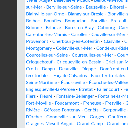
Vie en Auge
-
Belleville-en-Caux
-
Bellou-en-Houl
sur-Mer
-
Berville-sur-Seine
-
Beuzeville
-
Bihorel
-
Blainville-sur-Orne
-
Blangy-sur-Bresle
-
Blonville
Bolbec
-
Bouafles
-
Bouquelon
-
Bouville
-
Breteuil
Brionne
-
Briouze
-
Bures-en-Bray
-
Cabourg
-
Cae
Carentan-les-Marais
-
Carolles
-
Cauville-sur-Mer
Provemont
-
Cherbourg-en-Cotentin
-
Clasville
-
C
Montgomery
-
Colleville-sur-Mer
-
Condé-sur-Risl
Courcelles-sur-Seine
-
Courseulles-sur-Mer
-
Court
Cricquebœuf
-
Cricqueville-en-Bessin
-
Criel-sur-
Croth
-
Dangu
-
Deauville
-
Dieppe
-
Domfront en P
territoriales - Façade Calvados
-
Eaux territoriales
Seine-Maritime
-
Écausseville
-
Écouché-les-Vallée
Englesqueville-la-Percée
-
Étretat
-
Fallencourt
-
F
Flers
-
Fleuré
-
Fontaine-Bellenger
-
Fontaine-la-Ma
Fort-Moville
-
Foucarmont
-
Freneuse
-
Fresville
-
G
Rivière
-
Géfosse-Fontenay
-
Genêts
-
Gerponville
l'Orcher
-
Gonneville-sur-Mer
-
Gorges
-
Gouffern 
Graignes-Mesnil-Angot
-
Grand-Camp
-
Grandcam