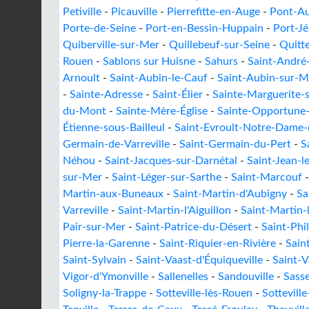
Petiville
-
Picauville
-
Pierrefitte-en-Auge
-
Pont-A
Porte-de-Seine
-
Port-en-Bessin-Huppain
-
Port-J
Quiberville-sur-Mer
-
Quillebeuf-sur-Seine
-
Quitt
Rouen
-
Sablons sur Huisne
-
Sahurs
-
Saint-André
Arnoult
-
Saint-Aubin-le-Cauf
-
Saint-Aubin-sur-M
-
Sainte-Adresse
-
Saint-Élier
-
Sainte-Marguerite-
du-Mont
-
Sainte-Mère-Église
-
Sainte-Opportune
Étienne-sous-Bailleul
-
Saint-Evroult-Notre-Dame-
Germain-de-Varreville
-
Saint-Germain-du-Pert
-
S
Néhou
-
Saint-Jacques-sur-Darnétal
-
Saint-Jean-
sur-Mer
-
Saint-Léger-sur-Sarthe
-
Saint-Marcouf
Martin-aux-Buneaux
-
Saint-Martin-d'Aubigny
-
Sa
Varreville
-
Saint-Martin-l'Aiguillon
-
Saint-Martin-l
Pair-sur-Mer
-
Saint-Patrice-du-Désert
-
Saint-Phil
Pierre-la-Garenne
-
Saint-Riquier-en-Rivière
-
Sain
Saint-Sylvain
-
Saint-Vaast-d'Équiqueville
-
Saint-
Vigor-d'Ymonville
-
Sallenelles
-
Sandouville
-
Sass
Soligny-la-Trappe
-
Sotteville-lès-Rouen
-
Sotteville