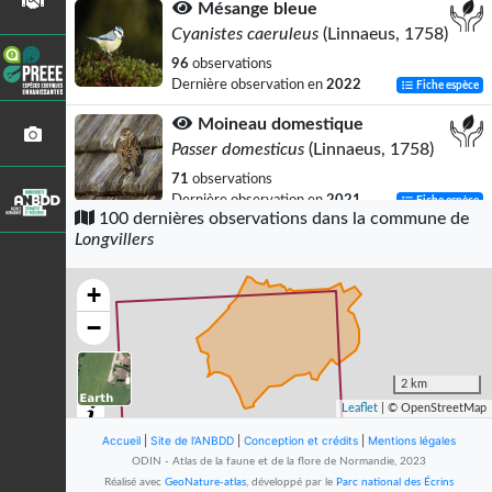
Mésange bleue
Cyanistes caeruleus
(Linnaeus, 1758)
96
observations
Dernière observation en
2022
Fiche espèce
Moineau domestique
Passer domesticus
(Linnaeus, 1758)
71
observations
Dernière observation en
2021
Fiche espèce
100 dernières observations dans la commune de
Longvillers
Mésange charbonnière
Parus major
Linnaeus, 1758
+
68
observations
Dernière observation en
2021
Fiche espèce
−
Merle noir
Turdus merula
Linnaeus, 1758
2 km
Leaflet
| © OpenStreetMap
48
observations
Dernière observation en
2021
Fiche espèce
Accueil
|
Site de l'ANBDD
|
Conception et crédits
|
Mentions légales
ODIN - Atlas de la faune et de la flore de Normandie, 2023
Pinson des arbres
Réalisé avec
GeoNature-atlas
, développé par le
Parc national des Écrins