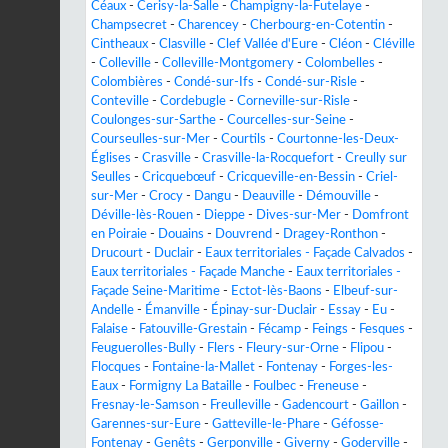
Céaux
-
Cerisy-la-Salle
-
Champigny-la-Futelaye
-
Champsecret
-
Charencey
-
Cherbourg-en-Cotentin
-
Cintheaux
-
Clasville
-
Clef Vallée d'Eure
-
Cléon
-
Cléville
-
Colleville
-
Colleville-Montgomery
-
Colombelles
-
Colombières
-
Condé-sur-Ifs
-
Condé-sur-Risle
-
Conteville
-
Cordebugle
-
Corneville-sur-Risle
-
Coulonges-sur-Sarthe
-
Courcelles-sur-Seine
-
Courseulles-sur-Mer
-
Courtils
-
Courtonne-les-Deux-
Églises
-
Crasville
-
Crasville-la-Rocquefort
-
Creully sur
Seulles
-
Cricquebœuf
-
Cricqueville-en-Bessin
-
Criel-
sur-Mer
-
Crocy
-
Dangu
-
Deauville
-
Démouville
-
Déville-lès-Rouen
-
Dieppe
-
Dives-sur-Mer
-
Domfront
en Poiraie
-
Douains
-
Douvrend
-
Dragey-Ronthon
-
Drucourt
-
Duclair
-
Eaux territoriales - Façade Calvados
-
Eaux territoriales - Façade Manche
-
Eaux territoriales -
Façade Seine-Maritime
-
Ectot-lès-Baons
-
Elbeuf-sur-
Andelle
-
Émanville
-
Épinay-sur-Duclair
-
Essay
-
Eu
-
Falaise
-
Fatouville-Grestain
-
Fécamp
-
Feings
-
Fesques
-
Feuguerolles-Bully
-
Flers
-
Fleury-sur-Orne
-
Flipou
-
Flocques
-
Fontaine-la-Mallet
-
Fontenay
-
Forges-les-
Eaux
-
Formigny La Bataille
-
Foulbec
-
Freneuse
-
Fresnay-le-Samson
-
Freulleville
-
Gadencourt
-
Gaillon
-
Garennes-sur-Eure
-
Gatteville-le-Phare
-
Géfosse-
Fontenay
-
Genêts
-
Gerponville
-
Giverny
-
Goderville
-