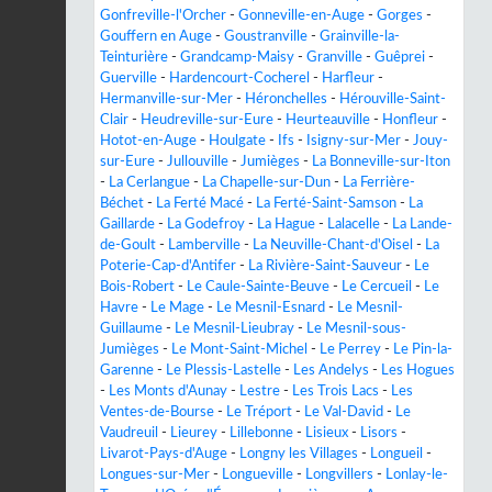
Gonfreville-l'Orcher
-
Gonneville-en-Auge
-
Gorges
-
Gouffern en Auge
-
Goustranville
-
Grainville-la-
Teinturière
-
Grandcamp-Maisy
-
Granville
-
Guêprei
-
Guerville
-
Hardencourt-Cocherel
-
Harfleur
-
Hermanville-sur-Mer
-
Héronchelles
-
Hérouville-Saint-
Clair
-
Heudreville-sur-Eure
-
Heurteauville
-
Honfleur
-
Hotot-en-Auge
-
Houlgate
-
Ifs
-
Isigny-sur-Mer
-
Jouy-
sur-Eure
-
Jullouville
-
Jumièges
-
La Bonneville-sur-Iton
-
La Cerlangue
-
La Chapelle-sur-Dun
-
La Ferrière-
Béchet
-
La Ferté Macé
-
La Ferté-Saint-Samson
-
La
Gaillarde
-
La Godefroy
-
La Hague
-
Lalacelle
-
La Lande-
de-Goult
-
Lamberville
-
La Neuville-Chant-d'Oisel
-
La
Poterie-Cap-d'Antifer
-
La Rivière-Saint-Sauveur
-
Le
Bois-Robert
-
Le Caule-Sainte-Beuve
-
Le Cercueil
-
Le
Havre
-
Le Mage
-
Le Mesnil-Esnard
-
Le Mesnil-
Guillaume
-
Le Mesnil-Lieubray
-
Le Mesnil-sous-
Jumièges
-
Le Mont-Saint-Michel
-
Le Perrey
-
Le Pin-la-
Garenne
-
Le Plessis-Lastelle
-
Les Andelys
-
Les Hogues
-
Les Monts d'Aunay
-
Lestre
-
Les Trois Lacs
-
Les
Ventes-de-Bourse
-
Le Tréport
-
Le Val-David
-
Le
Vaudreuil
-
Lieurey
-
Lillebonne
-
Lisieux
-
Lisors
-
Livarot-Pays-d'Auge
-
Longny les Villages
-
Longueil
-
Longues-sur-Mer
-
Longueville
-
Longvillers
-
Lonlay-le-