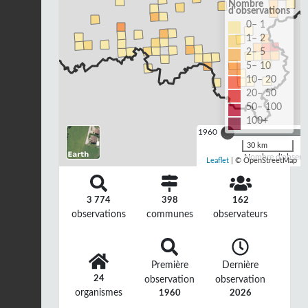
Nombre
d'observations
0– 1
1– 2
2– 5
5– 10
10– 20
20– 50
50– 100
100+
1960
30 km
Nombre d'observa
Leaflet
| © OpenStreetMap
3 774
398
162
observations
communes
observateurs
Première
Dernière
24
observation
observation
organismes
1960
2026