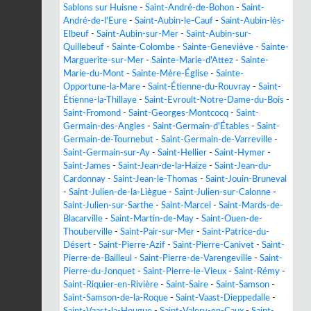
Sablons sur Huisne
-
Saint-André-de-Bohon
-
Saint-
André-de-l'Eure
-
Saint-Aubin-le-Cauf
-
Saint-Aubin-lès-
Elbeuf
-
Saint-Aubin-sur-Mer
-
Saint-Aubin-sur-
Quillebeuf
-
Sainte-Colombe
-
Sainte-Geneviève
-
Sainte-
Marguerite-sur-Mer
-
Sainte-Marie-d'Attez
-
Sainte-
Marie-du-Mont
-
Sainte-Mère-Église
-
Sainte-
Opportune-la-Mare
-
Saint-Étienne-du-Rouvray
-
Saint-
Étienne-la-Thillaye
-
Saint-Evroult-Notre-Dame-du-Bois
-
Saint-Fromond
-
Saint-Georges-Montcocq
-
Saint-
Germain-des-Angles
-
Saint-Germain-d'Étables
-
Saint-
Germain-de-Tournebut
-
Saint-Germain-de-Varreville
-
Saint-Germain-sur-Ay
-
Saint-Hellier
-
Saint-Hymer
-
Saint-James
-
Saint-Jean-de-la-Haize
-
Saint-Jean-du-
Cardonnay
-
Saint-Jean-le-Thomas
-
Saint-Jouin-Bruneval
-
Saint-Julien-de-la-Liègue
-
Saint-Julien-sur-Calonne
-
Saint-Julien-sur-Sarthe
-
Saint-Marcel
-
Saint-Mards-de-
Blacarville
-
Saint-Martin-de-May
-
Saint-Ouen-de-
Thouberville
-
Saint-Pair-sur-Mer
-
Saint-Patrice-du-
Désert
-
Saint-Pierre-Azif
-
Saint-Pierre-Canivet
-
Saint-
Pierre-de-Bailleul
-
Saint-Pierre-de-Varengeville
-
Saint-
Pierre-du-Jonquet
-
Saint-Pierre-le-Vieux
-
Saint-Rémy
-
Saint-Riquier-en-Rivière
-
Saint-Saire
-
Saint-Samson
-
Saint-Samson-de-la-Roque
-
Saint-Vaast-Dieppedalle
-
Saint-Vaast-la-Hougue
-
Saint-Valery-en-Caux
-
Saint-