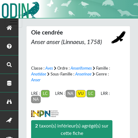
Oie cendrée
Anser anser
(Linnaeus, 1758)
Classe :
Aves
Ordre :
Anseriformes
Famille :
Anatidae
Sous-Famille :
Anserinae
Genre :
Anser
LRE :
LC
LRN :
NA
VU
LC
LRR :
NA
2
taxon(s) inférieur(s) agrégé(s) sur
cette fiche