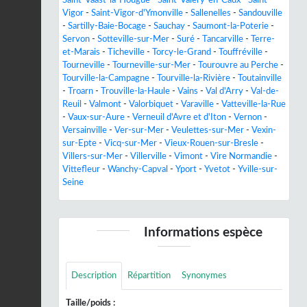
Vigor
-
Saint-Vigor-d'Ymonville
-
Sallenelles
-
Sandouville
-
Sartilly-Baie-Bocage
-
Sauchay
-
Saumont-la-Poterie
-
Servon
-
Sotteville-sur-Mer
-
Suré
-
Tancarville
-
Terre-
et-Marais
-
Ticheville
-
Torcy-le-Grand
-
Touffréville
-
Tourneville
-
Tourneville-sur-Mer
-
Tourouvre au Perche
-
Tourville-la-Campagne
-
Tourville-la-Rivière
-
Toutainville
-
Troarn
-
Trouville-la-Haule
-
Vains
-
Val d'Arry
-
Val-de-
Reuil
-
Valmont
-
Valorbiquet
-
Varaville
-
Vatteville-la-Rue
-
Vaux-sur-Aure
-
Verneuil d'Avre et d'Iton
-
Vernon
-
Versainville
-
Ver-sur-Mer
-
Veulettes-sur-Mer
-
Vexin-
sur-Epte
-
Vicq-sur-Mer
-
Vieux-Rouen-sur-Bresle
-
Villers-sur-Mer
-
Villerville
-
Vimont
-
Vire Normandie
-
Vittefleur
-
Wanchy-Capval
-
Yport
-
Yvetot
-
Yville-sur-
Seine
Informations espèce
Description
Répartition
Synonymes
Taille/poids :