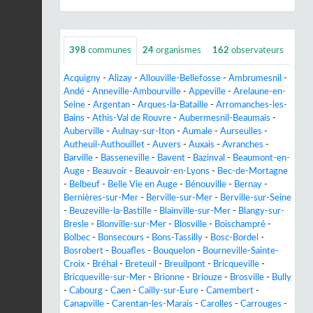
398
communes
24
organismes
162
observateurs
Acquigny
-
Alizay
-
Allouville-Bellefosse
-
Ambrumesnil
-
Andé
-
Anneville-Ambourville
-
Appeville
-
Arelaune-en-
Seine
-
Argentan
-
Arques-la-Bataille
-
Arromanches-les-
Bains
-
Athis-Val de Rouvre
-
Aubermesnil-Beaumais
-
Auberville
-
Aulnay-sur-Iton
-
Aumale
-
Aurseulles
-
Autheuil-Authouillet
-
Auvers
-
Auxais
-
Avranches
-
Barville
-
Basseneville
-
Bavent
-
Bazinval
-
Beaumont-en-
Auge
-
Beauvoir
-
Beauvoir-en-Lyons
-
Bec-de-Mortagne
-
Belbeuf
-
Belle Vie en Auge
-
Bénouville
-
Bernay
-
Bernières-sur-Mer
-
Berville-sur-Mer
-
Berville-sur-Seine
-
Beuzeville-la-Bastille
-
Blainville-sur-Mer
-
Blangy-sur-
Bresle
-
Blonville-sur-Mer
-
Blosville
-
Boischampré
-
Bolbec
-
Bonsecours
-
Bons-Tassilly
-
Bosc-Bordel
-
Bosrobert
-
Bouafles
-
Bouquelon
-
Bourneville-Sainte-
Croix
-
Bréhal
-
Breteuil
-
Breuilpont
-
Bricqueville
-
Bricqueville-sur-Mer
-
Brionne
-
Briouze
-
Brosville
-
Bully
-
Cabourg
-
Caen
-
Cailly-sur-Eure
-
Camembert
-
Canapville
-
Carentan-les-Marais
-
Carolles
-
Carrouges
-