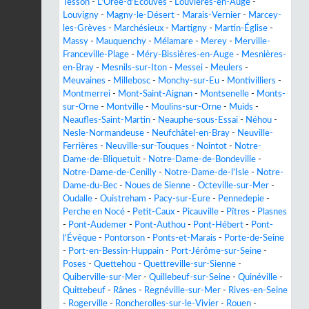
Tesson
-
L'Orée-d'Écouves
-
Louvières-en-Auge
-
Louvigny
-
Magny-le-Désert
-
Marais-Vernier
-
Marcey-
les-Grèves
-
Marchésieux
-
Martigny
-
Martin-Église
-
Massy
-
Mauquenchy
-
Mélamare
-
Merey
-
Merville-
Franceville-Plage
-
Méry-Bissières-en-Auge
-
Mesnières-
en-Bray
-
Mesnils-sur-Iton
-
Messei
-
Meulers
-
Meuvaines
-
Millebosc
-
Monchy-sur-Eu
-
Montivilliers
-
Montmerrei
-
Mont-Saint-Aignan
-
Montsenelle
-
Monts-
sur-Orne
-
Montville
-
Moulins-sur-Orne
-
Muids
-
Neaufles-Saint-Martin
-
Neauphe-sous-Essai
-
Néhou
-
Nesle-Normandeuse
-
Neufchâtel-en-Bray
-
Neuville-
Ferrières
-
Neuville-sur-Touques
-
Nointot
-
Notre-
Dame-de-Bliquetuit
-
Notre-Dame-de-Bondeville
-
Notre-Dame-de-Cenilly
-
Notre-Dame-de-l'Isle
-
Notre-
Dame-du-Bec
-
Noues de Sienne
-
Octeville-sur-Mer
-
Oudalle
-
Ouistreham
-
Pacy-sur-Eure
-
Pennedepie
-
Perche en Nocé
-
Petit-Caux
-
Picauville
-
Pîtres
-
Plasnes
-
Pont-Audemer
-
Pont-Authou
-
Pont-Hébert
-
Pont-
l'Évêque
-
Pontorson
-
Ponts-et-Marais
-
Porte-de-Seine
-
Port-en-Bessin-Huppain
-
Port-Jérôme-sur-Seine
-
Poses
-
Quettehou
-
Quettreville-sur-Sienne
-
Quiberville-sur-Mer
-
Quillebeuf-sur-Seine
-
Quinéville
-
Quittebeuf
-
Rânes
-
Regnéville-sur-Mer
-
Rives-en-Seine
-
Rogerville
-
Roncherolles-sur-le-Vivier
-
Rouen
-