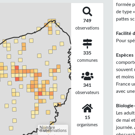
formée pa
de type «
pattes sc
749
observations
Facilité 
Pour spéc
335
Espèces 
communes
comportem
souvent 
et moins
France u
341
avec une
observateurs
Biologie-
Les adul
15
de mai et
organismes
journée. 
Nombre
d'observations
obscurcir