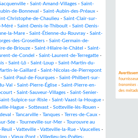
Sacquenville
-
Saint-Amand-Villages
-
Saint-
Aubin-de-Bonneval
-
Saint-Aubin-des-Préaux
-
int-Christophe-de-Chaulieu
-
Saint-Clair-sur-
e-Méré
-
Saint-Denis-le-Thiboult
-
Saint-Denis-
une-la-Mare
-
Saint-Étienne-du-Rouvray
-
Saint-
rges-des-Groseillers
-
Saint-Germain-de-
ire-de-Briouze
-
Saint-Hilaire-le-Châtel
-
Saint-
urent-de-Condel
-
Saint-Laurent-de-Terregatte
-
is
-
Saint-Lô
-
Saint-Loup
-
Saint-Martin-du-
artin-le-Gaillard
-
Saint-Nicolas-de-Pierrepont
Avertisse
-
Saint-Paul-de-Fourques
-
Saint-Philbert-sur-
fournisse
du-Val
-
Saint-Pierre-Église
-
Saint-Pierre-en-
transmises
des métado
ocourt
-
Saint-Sauveur-Villages
-
Saint-Senier-
Saint-Sulpice-sur-Risle
-
Saint-Vaast-la-Hougue
-
ville-Hague
-
Sottevast
-
Sotteville-lès-Rouen
-
deval
-
Tancarville
-
Tanques
-
Terres-de-Caux
-
sur-Sée
-
Tourneville-sur-Mer
-
Tourouvre au
-Reuil
-
Vatteville
-
Vatteville-la-Rue
-
Vaucelles
-
llon
-
Vieux-Pont
-
Villedieu-les-Poêles-