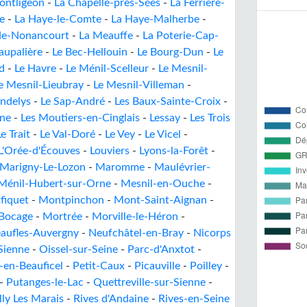
ontligeon
-
La Chapelle-près-Sées
-
La Ferrière-
e
-
La Haye-le-Comte
-
La Haye-Malherbe
-
de-Nonancourt
-
La Meauffe
-
La Poterie-Cap-
aupalière
-
Le Bec-Hellouin
-
Le Bourg-Dun
-
Le
d
-
Le Havre
-
Le Ménil-Scelleur
-
Le Mesnil-
e Mesnil-Lieubray
-
Le Mesnil-Villeman
-
Andelys
-
Le Sap-André
-
Les Baux-Sainte-Croix
-
nne
-
Les Moutiers-en-Cinglais
-
Lessay
-
Les Trois
Le Trait
-
Le Val-Doré
-
Le Vey
-
Le Vicel
-
L'Orée-d'Écouves
-
Louviers
-
Lyons-la-Forêt
-
Marigny-Le-Lozon
-
Maromme
-
Maulévrier-
Ménil-Hubert-sur-Orne
-
Mesnil-en-Ouche
-
fiquet
-
Montpinchon
-
Mont-Saint-Aignan
-
Bocage
-
Mortrée
-
Morville-le-Héron
-
aufles-Auvergny
-
Neufchâtel-en-Bray
-
Nicorps
Sienne
-
Oissel-sur-Seine
-
Parc-d'Anxtot
-
s-en-Beauficel
-
Petit-Caux
-
Picauville
-
Poilley
-
-
Putanges-le-Lac
-
Quettreville-sur-Sienne
-
lly Les Marais
-
Rives d'Andaine
-
Rives-en-Seine