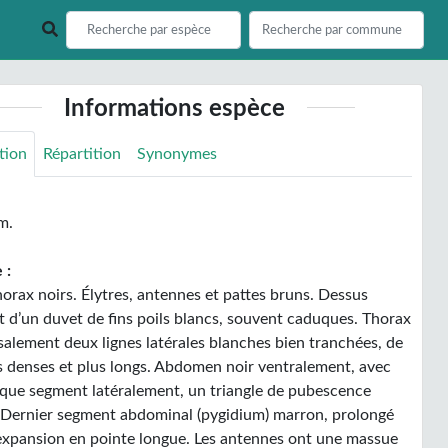
Informations espèce
tion
Répartition
Synonymes
m.
 :
horax noirs. Élytres, antennes et pattes bruns. Dessus
t d’un duvet de fins poils blancs, souvent caduques. Thorax
salement deux lignes latérales blanches bien tranchées, de
us denses et plus longs. Abdomen noir ventralement, avec
que segment latéralement, un triangle de pubescence
 Dernier segment abdominal (pygidium) marron, prolongé
expansion en pointe longue. Les antennes ont une massue