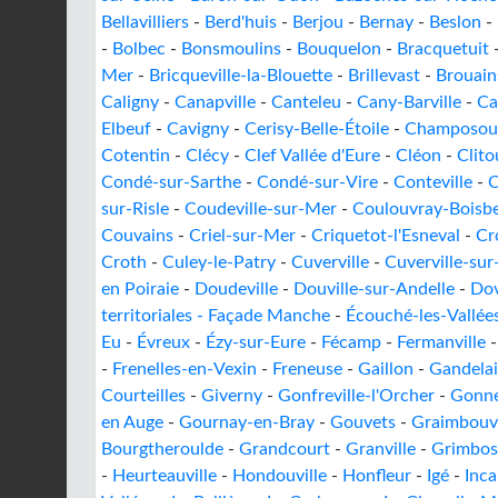
Bellavilliers
-
Berd'huis
-
Berjou
-
Bernay
-
Beslon
-
-
Bolbec
-
Bonsmoulins
-
Bouquelon
-
Bracquetuit
Mer
-
Bricqueville-la-Blouette
-
Brillevast
-
Brouain
Caligny
-
Canapville
-
Canteleu
-
Cany-Barville
-
Ca
Elbeuf
-
Cavigny
-
Cerisy-Belle-Étoile
-
Champosou
Cotentin
-
Clécy
-
Clef Vallée d'Eure
-
Cléon
-
Clito
Condé-sur-Sarthe
-
Condé-sur-Vire
-
Conteville
-
C
sur-Risle
-
Coudeville-sur-Mer
-
Coulouvray-Boisb
Couvains
-
Criel-sur-Mer
-
Criquetot-l'Esneval
-
Cro
Croth
-
Culey-le-Patry
-
Cuverville
-
Cuverville-sur
en Poiraie
-
Doudeville
-
Douville-sur-Andelle
-
Dov
territoriales - Façade Manche
-
Écouché-les-Vallée
Eu
-
Évreux
-
Ézy-sur-Eure
-
Fécamp
-
Fermanville
-
Frenelles-en-Vexin
-
Freneuse
-
Gaillon
-
Gandela
Courteilles
-
Giverny
-
Gonfreville-l'Orcher
-
Gonne
en Auge
-
Gournay-en-Bray
-
Gouvets
-
Graimbouvi
Bourgtheroulde
-
Grandcourt
-
Granville
-
Grimbo
-
Heurteauville
-
Hondouville
-
Honfleur
-
Igé
-
Inca