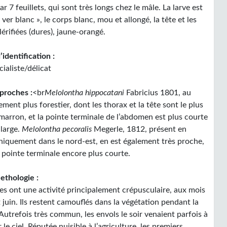
r 7 feuillets, qui sont très longs chez le mâle. La larve est
 ver blanc », le corps blanc, mou et allongé, la tête et les
lérifiées (dures), jaune-orangé.
d’identification :
ialiste/délicat
proches :
<br
Melolontha hippocatani
Fabricius 1801, au
ent plus forestier, dont les thorax et la tête sont le plus
marron, et la pointe terminale de l’abdomen est plus courte
 large.
Melolontha pecoralis
Megerle, 1812, présent en
niquement dans le nord-est, en est également très proche,
 pointe terminale encore plus courte.
ethologie :
tes ont une activité principalement crépusculaire, aux mois
 juin. Ils restent camouflés dans la végétation pendant la
Autrefois très commun, les envols le soir venaient parfois à
 le ciel. Réputée nuisible à l’agriculture, les premiers