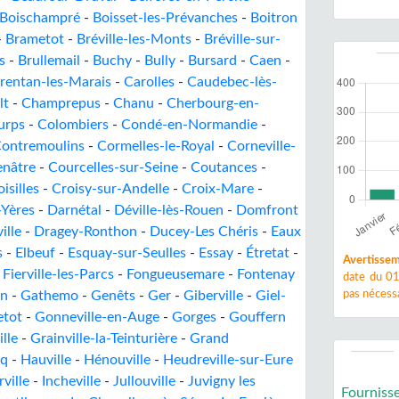
Boischampré
-
Boisset-les-Prévanches
-
Boitron
-
Brametot
-
Bréville-les-Monts
-
Bréville-sur-
s
-
Brullemail
-
Buchy
-
Bully
-
Bursard
-
Caen
-
rentan-les-Marais
-
Carolles
-
Caudebec-lès-
lt
-
Champrepus
-
Chanu
-
Cherbourg-en-
urps
-
Colombiers
-
Condé-en-Normandie
-
ontremoulins
-
Cormelles-le-Royal
-
Corneville-
enâtre
-
Courcelles-sur-Seine
-
Coutances
-
isilles
-
Croisy-sur-Andelle
-
Croix-Mare
-
-Yères
-
Darnétal
-
Déville-lès-Rouen
-
Domfront
ille
-
Dragey-Ronthon
-
Ducey-Les Chéris
-
Eaux
s
-
Elbeuf
-
Esquay-sur-Seulles
-
Essay
-
Étretat
-
Avertissem
-
Fierville-les-Parcs
-
Fongueusemare
-
Fontenay
date du 01
in
-
Gathemo
-
Genêts
-
Ger
-
Giberville
-
Giel-
pas nécessa
tot
-
Gonneville-en-Auge
-
Gorges
-
Gouffern
lle
-
Grainville-la-Teinturière
-
Grand
sq
-
Hauville
-
Hénouville
-
Heudreville-sur-Eure
rville
-
Incheville
-
Jullouville
-
Juvigny les
Fourniss