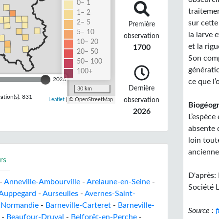
0– 1
traiteme
1– 2
2– 5
sur cett
Première
5– 10
la larve 
observation
10– 20
et la rig
1700
20– 50
Son comp
50– 100
génératio
100+
2026
ce que l
Dernière
30 km
tion(s): 831
observation
Leaflet
| © OpenStreetMap
Biogéogr
2026
L’espèce 
absente 
loin tout
ancienne
rs
D'après:
-
Anneville-Ambourville
-
Arelaune-en-Seine
-
Société 
Auppegard
-
Aurseulles
-
Avernes-Saint-
e Normandie
-
Barneville-Carteret
-
Barneville-
Source :
f
-
Beaufour-Druval
-
Belforêt-en-Perche
-