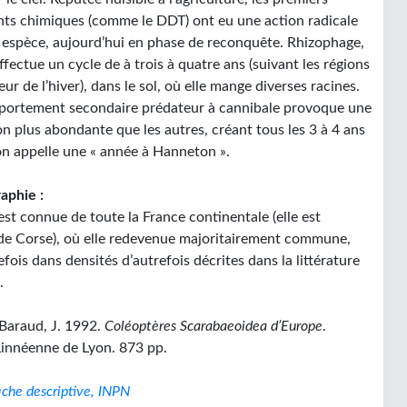
nts chimiques (comme le DDT) ont eu une action radicale
e espèce, aujourd’hui en phase de reconquête. Rhizophage,
effectue un cycle de à trois à quatre ans (suivant les régions
ueur de l’hiver), dans le sol, où elle mange diverses racines.
ortement secondaire prédateur à cannibale provoque une
n plus abondante que les autres, créant tous les 3 à 4 ans
’on appelle une « année à Hanneton ».
aphie :
est connue de toute la France continentale (elle est
de Corse), où elle redevenue majoritairement commune,
efois dans densités d’autrefois décrites dans la littérature
.
 Baraud, J. 1992.
Coléoptères Scarabaeoidea d’Europe
.
Linnéenne de Lyon. 873 pp.
iche descriptive, INPN