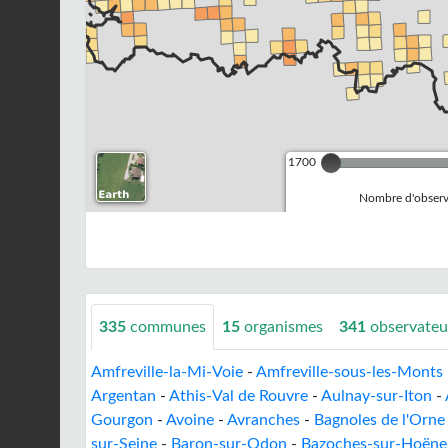
1700
Nombre d'observa
335
communes
15
organismes
341
observateu
Amfreville-la-Mi-Voie
-
Amfreville-sous-les-Monts
Argentan
-
Athis-Val de Rouvre
-
Aulnay-sur-Iton
-
Gourgon
-
Avoine
-
Avranches
-
Bagnoles de l'Orn
sur-Seine
-
Baron-sur-Odon
-
Bazoches-sur-Hoëne