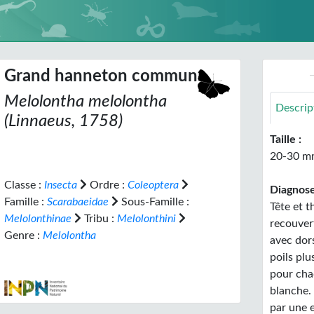
Grand hanneton commun
Melolontha melolontha
Descrip
(Linnaeus, 1758)
Taille :
20-30 m
Classe :
Insecta
Ordre :
Coleoptera
Diagnose
Famille :
Scarabaeidae
Sous-Famille :
Tête et t
Melolonthinae
Tribu :
Melolonthini
recouver
Genre :
Melolontha
avec dor
poils pl
pour cha
blanche.
par une 