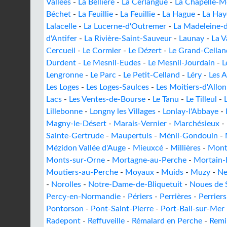
Vallées
-
La Bellière
-
La Cerlangue
-
La Chapelle-M
Béchet
-
La Feuillie
-
La Feuillie
-
La Hague
-
La Hay
Lalacelle
-
La Lucerne-d'Outremer
-
La Madeleine-
d'Antifer
-
La Rivière-Saint-Sauveur
-
Launay
-
La V
Cercueil
-
Le Cormier
-
Le Dézert
-
Le Grand-Cellan
Durdent
-
Le Mesnil-Eudes
-
Le Mesnil-Jourdain
-
L
Lengronne
-
Le Parc
-
Le Petit-Celland
-
Léry
-
Les 
Les Loges
-
Les Loges-Saulces
-
Les Moitiers-d'Allo
Lacs
-
Les Ventes-de-Bourse
-
Le Tanu
-
Le Tilleul
-
Lillebonne
-
Longny les Villages
-
Lonlay-l'Abbaye
-
Magny-le-Désert
-
Marais-Vernier
-
Marchésieux
-
Sainte-Gertrude
-
Maupertuis
-
Ménil-Gondouin
-
Mézidon Vallée d'Auge
-
Mieuxcé
-
Millières
-
Mont
Monts-sur-Orne
-
Mortagne-au-Perche
-
Mortain-
Moutiers-au-Perche
-
Moyaux
-
Muids
-
Muzy
-
Ne
-
Norolles
-
Notre-Dame-de-Bliquetuit
-
Noues de 
Percy-en-Normandie
-
Périers
-
Perrières
-
Perrier
Pontorson
-
Pont-Saint-Pierre
-
Port-Bail-sur-Mer
Radepont
-
Reffuveille
-
Rémalard en Perche
-
Remi