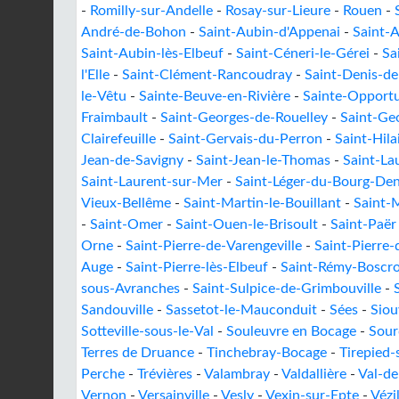
-
Romilly-sur-Andelle
-
Rosay-sur-Lieure
-
Rouen
-
André-de-Bohon
-
Saint-Aubin-d'Appenai
-
Saint-
Saint-Aubin-lès-Elbeuf
-
Saint-Céneri-le-Gérei
-
Sa
l'Elle
-
Saint-Clément-Rancoudray
-
Saint-Denis-d
le-Vêtu
-
Sainte-Beuve-en-Rivière
-
Sainte-Opport
Fraimbault
-
Saint-Georges-de-Rouelley
-
Saint-Geo
Clairefeuille
-
Saint-Gervais-du-Perron
-
Saint-Hila
Jean-de-Savigny
-
Saint-Jean-le-Thomas
-
Saint-La
Saint-Laurent-sur-Mer
-
Saint-Léger-du-Bourg-Den
Vieux-Bellême
-
Saint-Martin-le-Bouillant
-
Saint-M
-
Saint-Omer
-
Saint-Ouen-le-Brisoult
-
Saint-Paër
Orne
-
Saint-Pierre-de-Varengeville
-
Saint-Pierre-
Auge
-
Saint-Pierre-lès-Elbeuf
-
Saint-Rémy-Boscr
sous-Avranches
-
Saint-Sulpice-de-Grimbouville
-
Sandouville
-
Sassetot-le-Mauconduit
-
Sées
-
Siou
Sotteville-sous-le-Val
-
Souleuvre en Bocage
-
Sour
Terres de Druance
-
Tinchebray-Bocage
-
Tirepied-
Perche
-
Trévières
-
Valambray
-
Valdallière
-
Val-de
Vernon
-
Versainville
-
Vesly
-
Vexin-sur-Epte
-
Vézi