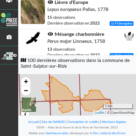
Lièvre d'Europe
Lepus europaeus
Pallas, 1778
15
observations
Dernière observation en
2022
Fiche espèce
Mésange charbonnière
Parus major
Linnaeus, 1758
13
observations
Dernière observation en
2022
Fiche espèce
100 dernières observations dans la commune de
Saint-Sulpice-sur-Risle
Merle noir
Turdus merula
Linnaeus, 1758
+
12
observations
Dernière observation en
2022
Fiche espèce
−
Pigeon ramier
Columba palumbus
Linnaeus, 1758
5 km
Leaflet
| © OpenStreetMap
11
observations
Dernière observation en
2022
Fiche espèce
Accueil
|
Site de l'ANBDD
|
Conception et crédits
|
Mentions légales
ODIN - Atlas de la faune et de la flore de Normandie, 2023
Grenouille verte (La)
Réalisé avec
GeoNature-atlas
, développé par le
Parc national des Écrins