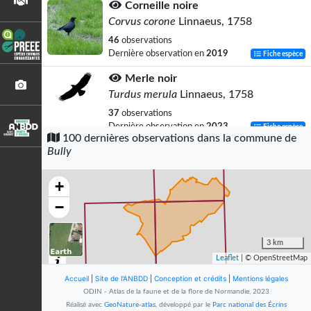
Corneille noire
Corvus corone
Linnaeus, 1758
46
observations
Dernière observation en
2019
Fiche espèce
Merle noir
Turdus merula
Linnaeus, 1758
37
observations
Dernière observation en
2023
Fiche espèce
100 dernières observations dans la commune de
Bully
Pouillot véloce
Phylloscopus collybita
(Vieillot, 1817)
+
37
observations
Dernière observation en
2023
Fiche espèce
−
Troglodyte mignon
Troglodytes troglodytes
(Linnaeus,
3 km
1758)
Leaflet
| © OpenStreetMap
34
observations
Accueil
|
Site de l'ANBDD
|
Conception et crédits
|
Mentions légales
Dernière observation en
2023
Fiche espèce
ODIN - Atlas de la faune et de la flore de Normandie, 2023
Réalisé avec
GeoNature-atlas
, développé par le
Parc national des Écrins
Accenteur mouchet