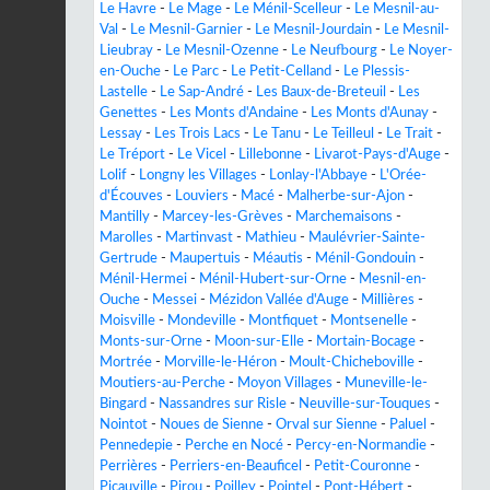
Le Havre
-
Le Mage
-
Le Ménil-Scelleur
-
Le Mesnil-au-
Val
-
Le Mesnil-Garnier
-
Le Mesnil-Jourdain
-
Le Mesnil-
Lieubray
-
Le Mesnil-Ozenne
-
Le Neufbourg
-
Le Noyer-
en-Ouche
-
Le Parc
-
Le Petit-Celland
-
Le Plessis-
Lastelle
-
Le Sap-André
-
Les Baux-de-Breteuil
-
Les
Genettes
-
Les Monts d'Andaine
-
Les Monts d'Aunay
-
Lessay
-
Les Trois Lacs
-
Le Tanu
-
Le Teilleul
-
Le Trait
-
Le Tréport
-
Le Vicel
-
Lillebonne
-
Livarot-Pays-d'Auge
-
Lolif
-
Longny les Villages
-
Lonlay-l'Abbaye
-
L'Orée-
d'Écouves
-
Louviers
-
Macé
-
Malherbe-sur-Ajon
-
Mantilly
-
Marcey-les-Grèves
-
Marchemaisons
-
Marolles
-
Martinvast
-
Mathieu
-
Maulévrier-Sainte-
Gertrude
-
Maupertuis
-
Méautis
-
Ménil-Gondouin
-
Ménil-Hermei
-
Ménil-Hubert-sur-Orne
-
Mesnil-en-
Ouche
-
Messei
-
Mézidon Vallée d'Auge
-
Millières
-
Moisville
-
Mondeville
-
Montfiquet
-
Montsenelle
-
Monts-sur-Orne
-
Moon-sur-Elle
-
Mortain-Bocage
-
Mortrée
-
Morville-le-Héron
-
Moult-Chicheboville
-
Moutiers-au-Perche
-
Moyon Villages
-
Muneville-le-
Bingard
-
Nassandres sur Risle
-
Neuville-sur-Touques
-
Nointot
-
Noues de Sienne
-
Orval sur Sienne
-
Paluel
-
Pennedepie
-
Perche en Nocé
-
Percy-en-Normandie
-
Perrières
-
Perriers-en-Beauficel
-
Petit-Couronne
-
Picauville
-
Pirou
-
Poilley
-
Pointel
-
Pont-Hébert
-