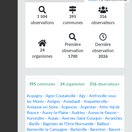
1 504
395
316
observations
communes
observateurs
Première
Dernière
24
observation
observation
organismes
1700
2026
395
communes
24
organismes
316
observateurs
Acquigny
-
Agon-Coutainville
-
Agy
-
Amfreville-sous-
les-Monts
-
Amigny
-
Annebault
-
Anquetierville
-
Arelaune-en-Seine
-
Argences
-
Argentan
-
Athis-Val de
Rouvre
-
Aucey-la-Plaine
-
Audrieu
-
Aunou-le-Faucon
-
Aurseulles
-
Auxais
-
Avernes-Saint-Gourgon
-
Avranches
-
Bacilly
-
Bagnoles de l'Orne Normandie
-
Bailleul
-
Banneville-la-Campagne
-
Barbeville
-
Barenton
-
Bavent
-