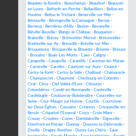
Beaubec-la-Rosière
-
Beauchamps
-
Beauficel
-
Beauvoir-
en-Lyons
-
Belforêt-en-Perche
-
Bellavilliers
-
Bellou-en-
Houlme
-
Bellou-le-Trichard
-
Benerville-sur-Mer
-
Bénouville
-
Bérengeville-la-Campagne
-
Bernay
-
Bernesq
-
Bernières-d'Ailly
-
Beslon
-
Besneville
-
Biéville-Beuville
-
Blangy-le-Château
-
Bouquelon
-
Brainville
-
Brécey
-
Brémontier-Merval
-
Bretoncelles
-
Bretteville-sur-Ay
-
Breuville
-
Bréville-sur-Mer
-
Bricquebosq
-
Bricqueville-la-Blouette
-
Brionne
-
Briouze
-
Brouains
-
Buais-Les-Monts
-
Caen
-
Caligny
-
Canapville
-
Canapville
-
Carantilly
-
Carentan-les-Marais
-
Carneville
-
Carolles
-
Caumont-sur-Aure
-
Ceaucé
-
Cerisy-la-Forêt
-
Cerisy-la-Salle
-
Chailloué
-
Champcerie
-
Champsecret
-
Chaumont
-
Cherbourg-en-Cotentin
-
Ciral
-
Clécy
-
Clef Vallée d'Eure
-
Clitourps
-
Colombières
-
Condé-en-Normandie
-
Conteville
-
Cordebugle
-
Coulouvray-Boisbenâtre
-
Courcelles-sur-
Seine
-
Cour-Maugis sur Huisne
-
Courtils
-
Courtonne-
les-Deux-Églises
-
Couvains
-
Créances
-
Cricqueville-en-
Bessin
-
Criquetot-l'Esneval
-
Crocy
-
Croix-Mare
-
Crouay
-
Crouttes
-
Cuves
-
Damblainville
-
Digosville
-
Domfront en Poiraie
-
Donnay
-
Douvres-la-Délivrande
-
Doville
-
Dragey-Ronthon
-
Ducey-Les Chéris
-
Eaux
territoriales - Façade Manche
-
Eaux territoriales - Façade