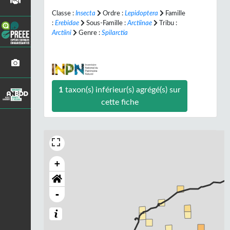
Classe :
Insecta
Ordre :
Lepidoptera
Famille
:
Erebidae
Sous-Famille :
Arctiinae
Tribu :
Arctiini
Genre :
Spilarctia
1
taxon(s) inférieur(s) agrégé(s) sur
cette fiche
+
-