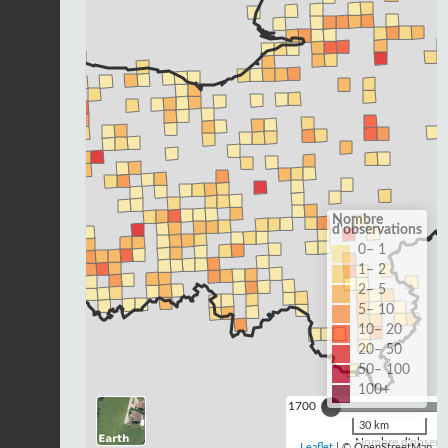
Nombre
d'observations
0– 1
1– 2
2– 5
5– 10
10– 20
20– 50
50– 100
100+
1700
30 km
Nombre d'observa
Leaflet
| © OpenStreetMap