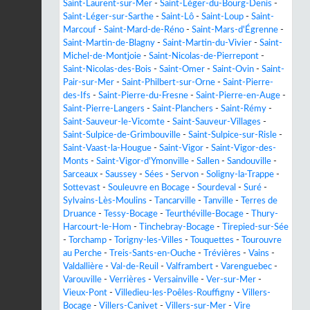
Saint-Laurent-sur-Mer
-
Saint-Léger-du-Bourg-Denis
-
Saint-Léger-sur-Sarthe
-
Saint-Lô
-
Saint-Loup
-
Saint-
Marcouf
-
Saint-Mard-de-Réno
-
Saint-Mars-d'Égrenne
-
Saint-Martin-de-Blagny
-
Saint-Martin-du-Vivier
-
Saint-
Michel-de-Montjoie
-
Saint-Nicolas-de-Pierrepont
-
Saint-Nicolas-des-Bois
-
Saint-Omer
-
Saint-Ovin
-
Saint-
Pair-sur-Mer
-
Saint-Philbert-sur-Orne
-
Saint-Pierre-
des-Ifs
-
Saint-Pierre-du-Fresne
-
Saint-Pierre-en-Auge
-
Saint-Pierre-Langers
-
Saint-Planchers
-
Saint-Rémy
-
Saint-Sauveur-le-Vicomte
-
Saint-Sauveur-Villages
-
Saint-Sulpice-de-Grimbouville
-
Saint-Sulpice-sur-Risle
-
Saint-Vaast-la-Hougue
-
Saint-Vigor
-
Saint-Vigor-des-
Monts
-
Saint-Vigor-d'Ymonville
-
Sallen
-
Sandouville
-
Sarceaux
-
Saussey
-
Sées
-
Servon
-
Soligny-la-Trappe
-
Sottevast
-
Souleuvre en Bocage
-
Sourdeval
-
Suré
-
Sylvains-Lès-Moulins
-
Tancarville
-
Tanville
-
Terres de
Druance
-
Tessy-Bocage
-
Teurthéville-Bocage
-
Thury-
Harcourt-le-Hom
-
Tinchebray-Bocage
-
Tirepied-sur-Sée
-
Torchamp
-
Torigny-les-Villes
-
Touquettes
-
Tourouvre
au Perche
-
Treis-Sants-en-Ouche
-
Trévières
-
Vains
-
Valdallière
-
Val-de-Reuil
-
Valframbert
-
Varenguebec
-
Varouville
-
Verrières
-
Versainville
-
Ver-sur-Mer
-
Vieux-Pont
-
Villedieu-les-Poêles-Rouffigny
-
Villers-
Bocage
-
Villers-Canivet
-
Villers-sur-Mer
-
Vire