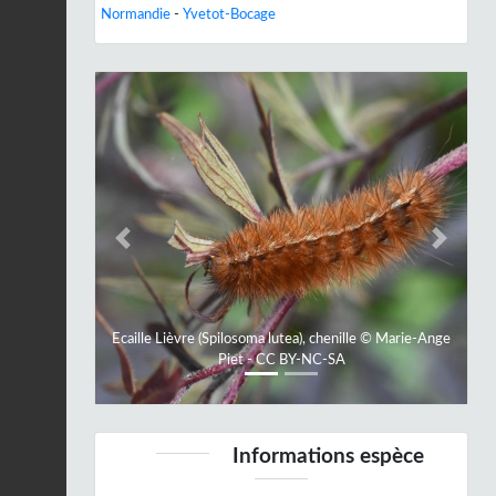
Normandie
-
Yvetot-Bocage
Previous
Next
Ecaille Lièvre (Spilosoma lutea), chenille © Marie-Ange
Piet - CC BY-NC-SA
Informations espèce