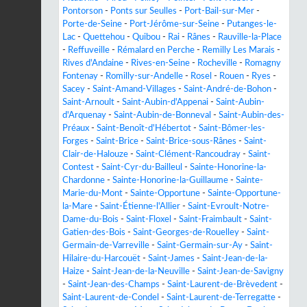
Pontorson
-
Ponts sur Seulles
-
Port-Bail-sur-Mer
-
Porte-de-Seine
-
Port-Jérôme-sur-Seine
-
Putanges-le-
Lac
-
Quettehou
-
Quibou
-
Rai
-
Rânes
-
Rauville-la-Place
-
Reffuveille
-
Rémalard en Perche
-
Remilly Les Marais
-
Rives d'Andaine
-
Rives-en-Seine
-
Rocheville
-
Romagny
Fontenay
-
Romilly-sur-Andelle
-
Rosel
-
Rouen
-
Ryes
-
Sacey
-
Saint-Amand-Villages
-
Saint-André-de-Bohon
-
Saint-Arnoult
-
Saint-Aubin-d'Appenai
-
Saint-Aubin-
d'Arquenay
-
Saint-Aubin-de-Bonneval
-
Saint-Aubin-des-
Préaux
-
Saint-Benoît-d'Hébertot
-
Saint-Bômer-les-
Forges
-
Saint-Brice
-
Saint-Brice-sous-Rânes
-
Saint-
Clair-de-Halouze
-
Saint-Clément-Rancoudray
-
Saint-
Contest
-
Saint-Cyr-du-Bailleul
-
Sainte-Honorine-la-
Chardonne
-
Sainte-Honorine-la-Guillaume
-
Sainte-
Marie-du-Mont
-
Sainte-Opportune
-
Sainte-Opportune-
la-Mare
-
Saint-Étienne-l'Allier
-
Saint-Evroult-Notre-
Dame-du-Bois
-
Saint-Floxel
-
Saint-Fraimbault
-
Saint-
Gatien-des-Bois
-
Saint-Georges-de-Rouelley
-
Saint-
Germain-de-Varreville
-
Saint-Germain-sur-Ay
-
Saint-
Hilaire-du-Harcouët
-
Saint-James
-
Saint-Jean-de-la-
Haize
-
Saint-Jean-de-la-Neuville
-
Saint-Jean-de-Savigny
-
Saint-Jean-des-Champs
-
Saint-Laurent-de-Brèvedent
-
Saint-Laurent-de-Condel
-
Saint-Laurent-de-Terregatte
-