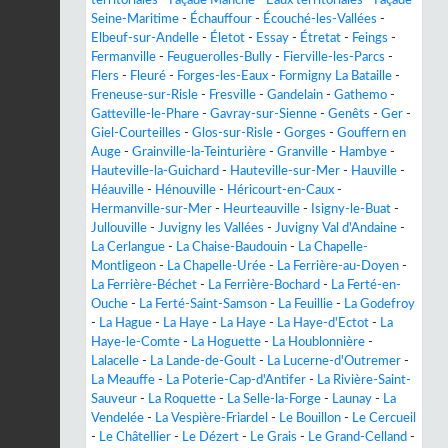
Seine-Maritime
-
Échauffour
-
Écouché-les-Vallées
-
Elbeuf-sur-Andelle
-
Életot
-
Essay
-
Étretat
-
Feings
-
Fermanville
-
Feuguerolles-Bully
-
Fierville-les-Parcs
-
Flers
-
Fleuré
-
Forges-les-Eaux
-
Formigny La Bataille
-
Freneuse-sur-Risle
-
Fresville
-
Gandelain
-
Gathemo
-
Gatteville-le-Phare
-
Gavray-sur-Sienne
-
Genêts
-
Ger
-
Giel-Courteilles
-
Glos-sur-Risle
-
Gorges
-
Gouffern en
Auge
-
Grainville-la-Teinturière
-
Granville
-
Hambye
-
Hauteville-la-Guichard
-
Hauteville-sur-Mer
-
Hauville
-
Héauville
-
Hénouville
-
Héricourt-en-Caux
-
Hermanville-sur-Mer
-
Heurteauville
-
Isigny-le-Buat
-
Jullouville
-
Juvigny les Vallées
-
Juvigny Val d'Andaine
-
La Cerlangue
-
La Chaise-Baudouin
-
La Chapelle-
Montligeon
-
La Chapelle-Urée
-
La Ferrière-au-Doyen
-
La Ferrière-Béchet
-
La Ferrière-Bochard
-
La Ferté-en-
Ouche
-
La Ferté-Saint-Samson
-
La Feuillie
-
La Godefroy
-
La Hague
-
La Haye
-
La Haye
-
La Haye-d'Ectot
-
La
Haye-le-Comte
-
La Hoguette
-
La Houblonnière
-
Lalacelle
-
La Lande-de-Goult
-
La Lucerne-d'Outremer
-
La Meauffe
-
La Poterie-Cap-d'Antifer
-
La Rivière-Saint-
Sauveur
-
La Roquette
-
La Selle-la-Forge
-
Launay
-
La
Vendelée
-
La Vespière-Friardel
-
Le Bouillon
-
Le Cercueil
-
Le Châtellier
-
Le Dézert
-
Le Grais
-
Le Grand-Celland
-