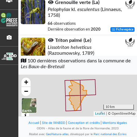
Grenouille verte (La)
Pelophylax
kl.
esculentus
(Linnaeus,
1758)
66
observations
Dernière observation en
2020
Fiche espèce
Triton palmé (Le)
Lissotriton helveticus
(Razoumowsky, 1789)
100 dernières observations dans la commune de
48
observations
Les Baux-de-Breteuil
Dernière observation en
2020
Fiche espèce
Grenouille agile (La)
+
Rana dalmatina
Fitzinger
in
−
Bonaparte, 1838
31
observations
Dernière observation en
2025
Fiche espèce
10 km
Leaflet
| © OpenStreetMap
Grenouille rousse (La)
Accueil
|
Site de l'ANBDD
Rana temporaria
|
Conception et crédits
Linnaeus, 1758
|
Mentions légales
ODIN - Atlas de la faune et de la flore de Normandie, 2023
31
observations
Réalisé avec
GeoNature-atlas
, développé par le
Parc national des Écrins