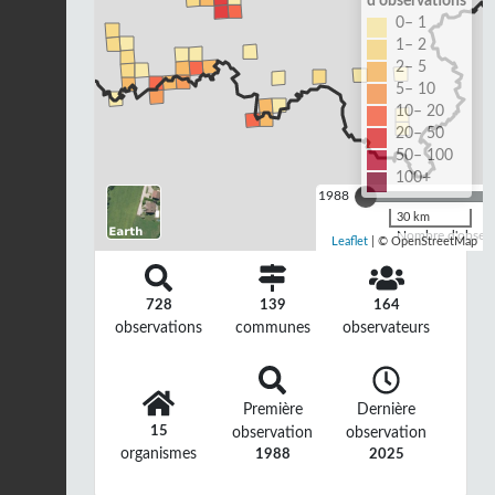
d'observations
0– 1
1– 2
2– 5
5– 10
10– 20
20– 50
50– 100
100+
1988
30 km
Nombre d'observa
Leaflet
| © OpenStreetMap
728
139
164
observations
communes
observateurs
Première
Dernière
15
observation
observation
organismes
1988
2025