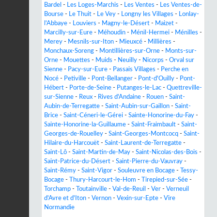
Bardel
-
Les Loges-Marchis
-
Les Ventes
-
Les Ventes-de-
Bourse
-
Le Thuit
-
Le Vey
-
Longny les Villages
-
Lonlay-
l'Abbaye
-
Louviers
-
Magny-le-Désert
-
Maizet
-
Marcilly-sur-Eure
-
Méhoudin
-
Ménil-Hermei
-
Ménilles
-
Merey
-
Mesnils-sur-Iton
-
Mieuxcé
-
Millières
-
Monchaux-Soreng
-
Montillières-sur-Orne
-
Monts-sur-
Orne
-
Mouettes
-
Muids
-
Neuilly
-
Nicorps
-
Orval sur
Sienne
-
Pacy-sur-Eure
-
Passais Villages
-
Perche en
Nocé
-
Petiville
-
Pont-Bellanger
-
Pont-d'Ouilly
-
Pont-
Hébert
-
Porte-de-Seine
-
Putanges-le-Lac
-
Quettreville-
sur-Sienne
-
Reux
-
Rives d'Andaine
-
Rouen
-
Saint-
Aubin-de-Terregatte
-
Saint-Aubin-sur-Gaillon
-
Saint-
Brice
-
Saint-Céneri-le-Gérei
-
Sainte-Honorine-du-Fay
-
Sainte-Honorine-la-Guillaume
-
Saint-Fraimbault
-
Saint-
Georges-de-Rouelley
-
Saint-Georges-Montcocq
-
Saint-
Hilaire-du-Harcouët
-
Saint-Laurent-de-Terregatte
-
Saint-Lô
-
Saint-Martin-de-May
-
Saint-Nicolas-des-Bois
-
Saint-Patrice-du-Désert
-
Saint-Pierre-du-Vauvray
-
Saint-Rémy
-
Saint-Vigor
-
Souleuvre en Bocage
-
Tessy-
Bocage
-
Thury-Harcourt-le-Hom
-
Tirepied-sur-Sée
-
Torchamp
-
Toutainville
-
Val-de-Reuil
-
Ver
-
Verneuil
d'Avre et d'Iton
-
Vernon
-
Vexin-sur-Epte
-
Vire
Normandie