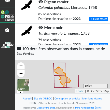
Pigeon ramier
Columba palumbus
Linnaeus, 1758
85
observations
Dernière observation en
2023
Fiche espèce
Merle noir
Turdus merula
Linnaeus, 1758
79
observations
Dernière observation en
2023
Fiche espèce
100 dernières observations dans la commune de
Les Ventes
Fauvette à tête noire
Sylvia atricapilla
(Linnaeus, 1758)
+
68
observations
Dernière observation en
2013
Fiche espèce
−
Rougegorge familier
Erithacus rubecula
(Linnaeus, 1758)
10 km
Leaflet
| © OpenStreetMap
64
observations
Dernière observation en
2023
Fiche espèce
Accueil
|
Site de l'ANBDD
|
Conception et crédits
|
Mentions légales
ODIN - Atlas de la faune et de la flore de Normandie, 2023
Troglodyte mignon
Réalisé avec
GeoNature-atlas
, développé par le
Parc national des Écrins