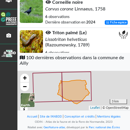
Corneille noire
Corvus corone
Linnaeus, 1758
6
observations
Dernière observation en
2024
Fiche espèce
Triton palmé (Le)
Lissotriton helveticus
(Razoumowsky, 1789)
6
observations
100 dernières observations dans la commune de
Dernière observation en
2011
Fiche espèce
Ailly
Grenouille agile (La)
Rana dalmatina
Fitzinger
in
+
Bonaparte, 1838
−
5
observations
Dernière observation en
2016
Fiche espèce
3 km
Demi-Deuil (Le)
Leaflet
| © OpenStreetMap
Melanargia galathea
(Linnaeus, 1758)
Accueil
|
Site de l'ANBDD
|
Conception et crédits
|
Mentions légales
5
observations
ODIN - Atlas de la faune et de la flore de Normandie, 2023
Dernière observation en
2020
Fiche espèce
Réalisé avec
GeoNature-atlas
, développé par le
Parc national des Écrins