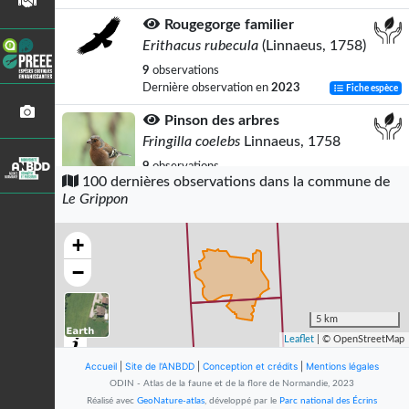
Rougegorge familier
Erithacus rubecula
(Linnaeus, 1758)
9
observations
Dernière observation en
2023
Fiche espèce
Pinson des arbres
Fringilla coelebs
Linnaeus, 1758
9
observations
100 dernières observations dans la commune de
Dernière observation en
2023
Fiche espèce
Le Grippon
Mésange charbonnière
Parus major
Linnaeus, 1758
+
8
observations
−
Dernière observation en
2023
Fiche espèce
Merle noir
5 km
Turdus merula
Linnaeus, 1758
Leaflet
| © OpenStreetMap
8
observations
Accueil
|
Site de l'ANBDD
|
Conception et crédits
|
Mentions légales
Dernière observation en
2023
Fiche espèce
ODIN - Atlas de la faune et de la flore de Normandie, 2023
Réalisé avec
GeoNature-atlas
, développé par le
Parc national des Écrins
Mésange bleue