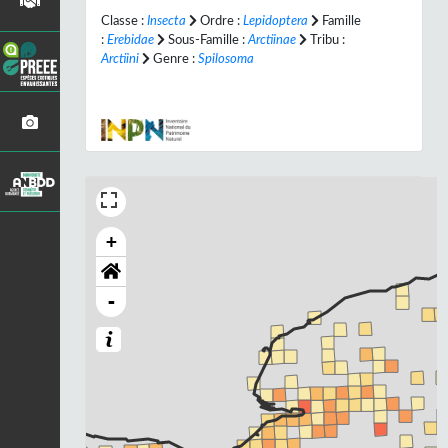
Classe :
Insecta
Ordre :
Lepidoptera
Famille
:
Erebidae
Sous-Famille :
Arctiinae
Tribu :
Arctiini
Genre :
Spilosoma
+
-