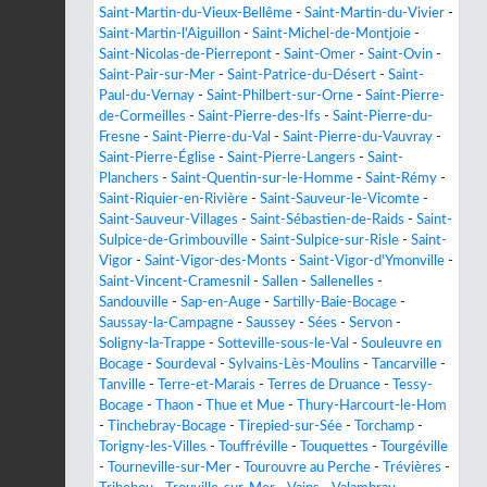
Saint-Martin-du-Vieux-Bellême
-
Saint-Martin-du-Vivier
-
Saint-Martin-l'Aiguillon
-
Saint-Michel-de-Montjoie
-
Saint-Nicolas-de-Pierrepont
-
Saint-Omer
-
Saint-Ovin
-
Saint-Pair-sur-Mer
-
Saint-Patrice-du-Désert
-
Saint-
Paul-du-Vernay
-
Saint-Philbert-sur-Orne
-
Saint-Pierre-
de-Cormeilles
-
Saint-Pierre-des-Ifs
-
Saint-Pierre-du-
Fresne
-
Saint-Pierre-du-Val
-
Saint-Pierre-du-Vauvray
-
Saint-Pierre-Église
-
Saint-Pierre-Langers
-
Saint-
Planchers
-
Saint-Quentin-sur-le-Homme
-
Saint-Rémy
-
Saint-Riquier-en-Rivière
-
Saint-Sauveur-le-Vicomte
-
Saint-Sauveur-Villages
-
Saint-Sébastien-de-Raids
-
Saint-
Sulpice-de-Grimbouville
-
Saint-Sulpice-sur-Risle
-
Saint-
Vigor
-
Saint-Vigor-des-Monts
-
Saint-Vigor-d'Ymonville
-
Saint-Vincent-Cramesnil
-
Sallen
-
Sallenelles
-
Sandouville
-
Sap-en-Auge
-
Sartilly-Baie-Bocage
-
Saussay-la-Campagne
-
Saussey
-
Sées
-
Servon
-
Soligny-la-Trappe
-
Sotteville-sous-le-Val
-
Souleuvre en
Bocage
-
Sourdeval
-
Sylvains-Lès-Moulins
-
Tancarville
-
Tanville
-
Terre-et-Marais
-
Terres de Druance
-
Tessy-
Bocage
-
Thaon
-
Thue et Mue
-
Thury-Harcourt-le-Hom
-
Tinchebray-Bocage
-
Tirepied-sur-Sée
-
Torchamp
-
Torigny-les-Villes
-
Touffréville
-
Touquettes
-
Tourgéville
-
Tourneville-sur-Mer
-
Tourouvre au Perche
-
Trévières
-