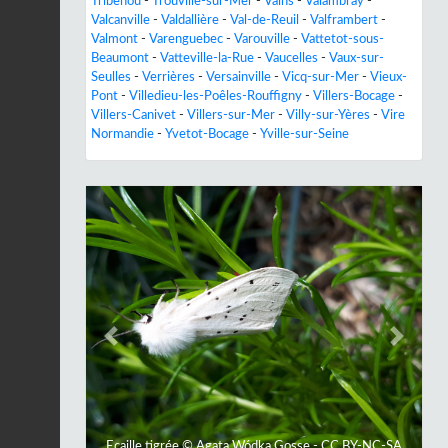
Tribehou
-
Trouville-sur-Mer
-
Vains
-
Valambray
-
Valcanville
-
Valdallière
-
Val-de-Reuil
-
Valframbert
-
Valmont
-
Varenguebec
-
Varouville
-
Vattetot-sous-
Beaumont
-
Vatteville-la-Rue
-
Vaucelles
-
Vaux-sur-
Seulles
-
Verrières
-
Versainville
-
Vicq-sur-Mer
-
Vieux-
Pont
-
Villedieu-les-Poêles-Rouffigny
-
Villers-Bocage
-
Villers-Canivet
-
Villers-sur-Mer
-
Villy-sur-Yères
-
Vire
Normandie
-
Yvetot-Bocage
-
Yville-sur-Seine
Previous
Next
Ecaille tigrée © Agata Wódka Gosse - CC BY-NC-SA