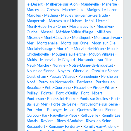
le-Désert
-
Malherbe-sur-Ajon
-
Mandeville
-
Manerbe
-
Marcey-les-Grèves
-
Marchésieux
-
Marigny-Le-Lozon
-
Marolles
-
Mathieu
-
Maulévrier-Sainte-Gertrude
-
Maupertuis
-
Mauves-sur-Huisne
-
Ménil-Hermei
-
Ménil-Hubert-sur-Orne
-
Mésangueville
-
Mesnil-en-
Ouche
-
Messei
-
Mézidon Vallée d'Auge
-
Millières
-
Miserey
-
Mont-Cauvaire
-
Montfiquet
-
Montmartin-sur-
Mer
-
Montsenelle
-
Monts-sur-Orne
-
Moon-sur-Elle
-
Mortain-Bocage
-
Mortrée
-
Morville-le-Héron
-
Moult-
Chicheboville
-
Moutiers-au-Perche
-
Moyon Villages
-
Muids
-
Muneville-le-Bingard
-
Nassandres sur Risle
-
Neuf-Marché
-
Norville
-
Notre-Dame-de-Bliquetuit
-
Noues de Sienne
-
Noyers
-
Oherville
-
Orval sur Sienne
-
Ouistreham
-
Passais Villages
-
Pennedepie
-
Perche en
Nocé
-
Percy-en-Normandie
-
Perrières
-
Perriers-en-
Beauficel
-
Petit-Couronne
-
Picauville
-
Pirou
-
Pîtres
-
Poilley
-
Pointel
-
Pont-d'Ouilly
-
Pont-Hébert
-
Pontorson
-
Pont-Saint-Pierre
-
Ponts sur Seulles
-
Port-
Bail-sur-Mer
-
Porte-de-Seine
-
Port-Jérôme-sur-Seine
-
Port-Mort
-
Putanges-le-Lac
-
Quettreville-sur-Sienne
-
Quibou
-
Rai
-
Rauville-la-Place
-
Reffuveille
-
Remilly Les
Marais
-
Reviers
-
Rives d'Andaine
-
Rives-en-Seine
-
Rocquefort
-
Romagny Fontenay
-
Romilly-sur-Andelle
-