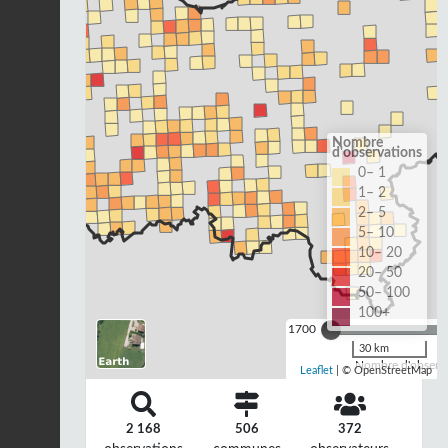
Nombre
d'observations
0– 1
1– 2
2– 5
5– 10
10– 20
20– 50
50– 100
100+
1700
30 km
Nombre d'observa
Leaflet
| © OpenStreetMap
2 168
506
372