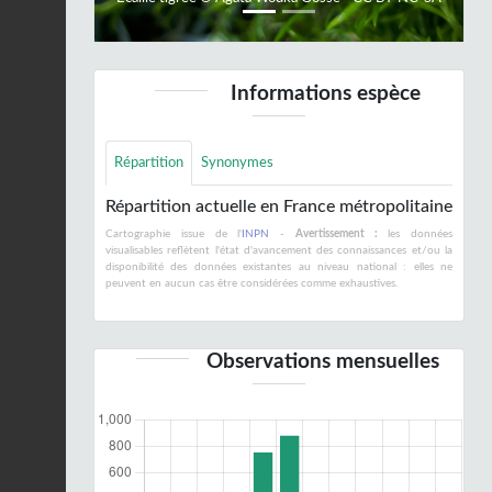
Informations espèce
Répartition
Synonymes
Répartition actuelle en France métropolitaine
Cartographie issue de l'
INPN
-
Avertissement :
les données
visualisables reflètent l'état d'avancement des connaissances et/ou la
disponibilité des données existantes au niveau national : elles ne
peuvent en aucun cas être considérées comme exhaustives.
Observations mensuelles