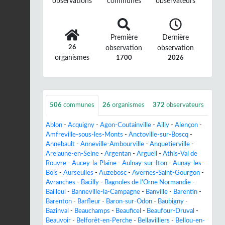
observations
communes
observateurs
Première
Dernière
26
observation
observation
organismes
1700
2026
506
communes
26
organismes
372
observateurs
Ablon
-
Acquigny
-
Agon-Coutainville
-
Ailly
-
Alençon
-
Amfreville-sous-les-Monts
-
Anctoville-sur-Boscq
-
Annebault
-
Anneville-Ambourville
-
Anquetierville
-
Arelaune-en-Seine
-
Argentan
-
Argueil
-
Athis-Val de
Rouvre
-
Aucey-la-Plaine
-
Aulnay-sur-Iton
-
Aunay-les-
Bois
-
Aurseulles
-
Auzebosc
-
Avernes-Saint-Gourgon
-
Avranches
-
Bacilly
-
Bagnoles de l'Orne Normandie
-
Bailleul
-
Banneville-la-Campagne
-
Banville
-
Barentin
-
Barenton
-
Barfleur
-
Baron-sur-Odon
-
Baubigny
-
Bazinval
-
Beauchamps
-
Beauficel
-
Beaufour-Druval
-
Beauvoir
-
Belforêt-en-Perche
-
Bellavilliers
-
Bellou-en-