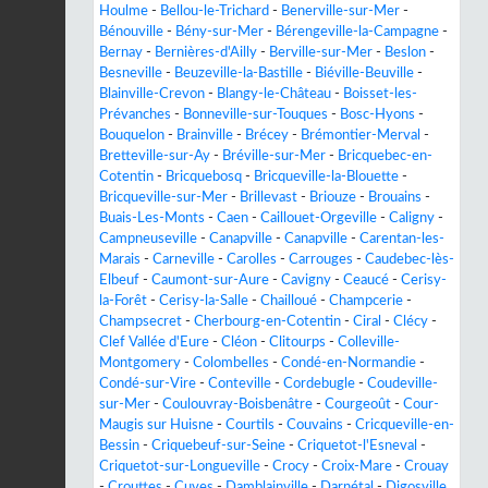
Houlme
-
Bellou-le-Trichard
-
Benerville-sur-Mer
-
Bénouville
-
Bény-sur-Mer
-
Bérengeville-la-Campagne
-
Bernay
-
Bernières-d'Ailly
-
Berville-sur-Mer
-
Beslon
-
Besneville
-
Beuzeville-la-Bastille
-
Biéville-Beuville
-
Blainville-Crevon
-
Blangy-le-Château
-
Boisset-les-
Prévanches
-
Bonneville-sur-Touques
-
Bosc-Hyons
-
Bouquelon
-
Brainville
-
Brécey
-
Brémontier-Merval
-
Bretteville-sur-Ay
-
Bréville-sur-Mer
-
Bricquebec-en-
Cotentin
-
Bricquebosq
-
Bricqueville-la-Blouette
-
Bricqueville-sur-Mer
-
Brillevast
-
Briouze
-
Brouains
-
Buais-Les-Monts
-
Caen
-
Caillouet-Orgeville
-
Caligny
-
Campneuseville
-
Canapville
-
Canapville
-
Carentan-les-
Marais
-
Carneville
-
Carolles
-
Carrouges
-
Caudebec-lès-
Elbeuf
-
Caumont-sur-Aure
-
Cavigny
-
Ceaucé
-
Cerisy-
la-Forêt
-
Cerisy-la-Salle
-
Chailloué
-
Champcerie
-
Champsecret
-
Cherbourg-en-Cotentin
-
Ciral
-
Clécy
-
Clef Vallée d'Eure
-
Cléon
-
Clitourps
-
Colleville-
Montgomery
-
Colombelles
-
Condé-en-Normandie
-
Condé-sur-Vire
-
Conteville
-
Cordebugle
-
Coudeville-
sur-Mer
-
Coulouvray-Boisbenâtre
-
Courgeoût
-
Cour-
Maugis sur Huisne
-
Courtils
-
Couvains
-
Cricqueville-en-
Bessin
-
Criquebeuf-sur-Seine
-
Criquetot-l'Esneval
-
Criquetot-sur-Longueville
-
Crocy
-
Croix-Mare
-
Crouay
-
Crouttes
-
Cuves
-
Damblainville
-
Darnétal
-
Digosville