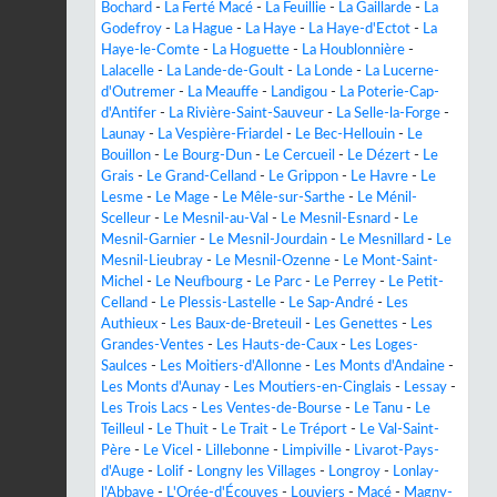
Bochard
-
La Ferté Macé
-
La Feuillie
-
La Gaillarde
-
La
Godefroy
-
La Hague
-
La Haye
-
La Haye-d'Ectot
-
La
Haye-le-Comte
-
La Hoguette
-
La Houblonnière
-
Lalacelle
-
La Lande-de-Goult
-
La Londe
-
La Lucerne-
d'Outremer
-
La Meauffe
-
Landigou
-
La Poterie-Cap-
d'Antifer
-
La Rivière-Saint-Sauveur
-
La Selle-la-Forge
-
Launay
-
La Vespière-Friardel
-
Le Bec-Hellouin
-
Le
Bouillon
-
Le Bourg-Dun
-
Le Cercueil
-
Le Dézert
-
Le
Grais
-
Le Grand-Celland
-
Le Grippon
-
Le Havre
-
Le
Lesme
-
Le Mage
-
Le Mêle-sur-Sarthe
-
Le Ménil-
Scelleur
-
Le Mesnil-au-Val
-
Le Mesnil-Esnard
-
Le
Mesnil-Garnier
-
Le Mesnil-Jourdain
-
Le Mesnillard
-
Le
Mesnil-Lieubray
-
Le Mesnil-Ozenne
-
Le Mont-Saint-
Michel
-
Le Neufbourg
-
Le Parc
-
Le Perrey
-
Le Petit-
Celland
-
Le Plessis-Lastelle
-
Le Sap-André
-
Les
Authieux
-
Les Baux-de-Breteuil
-
Les Genettes
-
Les
Grandes-Ventes
-
Les Hauts-de-Caux
-
Les Loges-
Saulces
-
Les Moitiers-d'Allonne
-
Les Monts d'Andaine
-
Les Monts d'Aunay
-
Les Moutiers-en-Cinglais
-
Lessay
-
Les Trois Lacs
-
Les Ventes-de-Bourse
-
Le Tanu
-
Le
Teilleul
-
Le Thuit
-
Le Trait
-
Le Tréport
-
Le Val-Saint-
Père
-
Le Vicel
-
Lillebonne
-
Limpiville
-
Livarot-Pays-
d'Auge
-
Lolif
-
Longny les Villages
-
Longroy
-
Lonlay-
l'Abbaye
-
L'Orée-d'Écouves
-
Louviers
-
Macé
-
Magny-