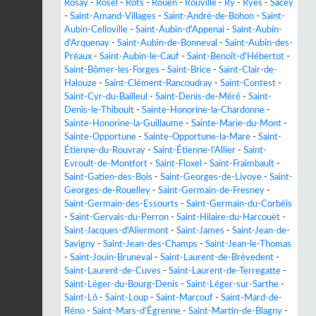
Rosay
-
Rosel
-
Rots
-
Rouen
-
Rouville
-
Ry
-
Ryes
-
Sacey
-
Saint-Amand-Villages
-
Saint-André-de-Bohon
-
Saint-
Aubin-Celloville
-
Saint-Aubin-d'Appenai
-
Saint-Aubin-
d'Arquenay
-
Saint-Aubin-de-Bonneval
-
Saint-Aubin-des-
Préaux
-
Saint-Aubin-le-Cauf
-
Saint-Benoît-d'Hébertot
-
Saint-Bômer-les-Forges
-
Saint-Brice
-
Saint-Clair-de-
Halouze
-
Saint-Clément-Rancoudray
-
Saint-Contest
-
Saint-Cyr-du-Bailleul
-
Saint-Denis-de-Méré
-
Saint-
Denis-le-Thiboult
-
Sainte-Honorine-la-Chardonne
-
Sainte-Honorine-la-Guillaume
-
Sainte-Marie-du-Mont
-
Sainte-Opportune
-
Sainte-Opportune-la-Mare
-
Saint-
Étienne-du-Rouvray
-
Saint-Étienne-l'Allier
-
Saint-
Evroult-de-Montfort
-
Saint-Floxel
-
Saint-Fraimbault
-
Saint-Gatien-des-Bois
-
Saint-Georges-de-Livoye
-
Saint-
Georges-de-Rouelley
-
Saint-Germain-de-Fresney
-
Saint-Germain-des-Essourts
-
Saint-Germain-du-Corbéis
-
Saint-Gervais-du-Perron
-
Saint-Hilaire-du-Harcouët
-
Saint-Jacques-d'Aliermont
-
Saint-James
-
Saint-Jean-de-
Savigny
-
Saint-Jean-des-Champs
-
Saint-Jean-le-Thomas
-
Saint-Jouin-Bruneval
-
Saint-Laurent-de-Brèvedent
-
Saint-Laurent-de-Cuves
-
Saint-Laurent-de-Terregatte
-
Saint-Léger-du-Bourg-Denis
-
Saint-Léger-sur-Sarthe
-
Saint-Lô
-
Saint-Loup
-
Saint-Marcouf
-
Saint-Mard-de-
Réno
-
Saint-Mars-d'Égrenne
-
Saint-Martin-de-Blagny
-