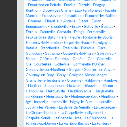
-
Domfront en Poiraie
-
Doville
-
Dozulé
-
Dragey-
Ronthon
-
Ducey-Les Chéris
-
Eaux territoriales - Façade
Manche
-
Écausseville
-
Échauffour
-
Écouché-les-Vallées
-
Écouves
-
Elbeuf-sur-Andelle
-
Életot
-
Épron
-
Équemauville
-
Éroudeville
-
Essay
-
Esteville
-
Étretat
-
Évreux
-
Fatouville-Grestain
-
Feings
-
Fermanville
-
Feuguerolles-Bully
-
Flers
-
Fleuré
-
Fontaine-le-Bourg
-
Fontenay-le-Marmion
-
Forges-les-Eaux
-
Formigny La
Bataille
-
Francheville
-
Fréauville
-
Fresville
-
Gacé
-
Gandelain
-
Gathemo
-
Gatteville-le-Phare
-
Gavray-sur-
Sienne
-
Géfosse-Fontenay
-
Genêts
-
Ger
-
Giberville
-
Giel-Courteilles
-
Golleville
-
Gonfreville-l'Orcher
-
Gonneville-sur-Honfleur
-
Gorges
-
Gouffern en Auge
-
Gournay-en-Bray
-
Gouy
-
Graignes-Mesnil-Angot
-
Grainville-la-Teinturière
-
Granville
-
Habloville
-
Hambye
-
Harfleur
-
Haudricourt
-
Hauville
-
Héauville
-
Hécourt
-
Hénouville
-
Herqueville
-
Heudebouville
-
Heugueville-
sur-Sienne
-
Heurteauville
-
Hodeng-au-Bosc
-
Honfleur
-
Igé
-
Incarville
-
Incheville
-
Isigny-le-Buat
-
Jullouville
-
Juvigny les Vallées
-
La Barre-de-Semilly
-
La Cerlangue
-
La Chaise-Baudouin
-
La Chapelle-Montligeon
-
La
Chapelle-Souëf
-
La Chapelle-Urée
-
La Coulonche
-
La
Ferrière-au-Doyen
-
La Ferrière-Béchet
-
La Ferrière-