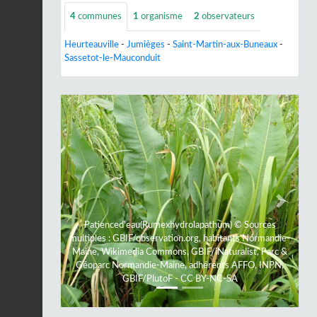
4
communes
1
organisme
2
observateurs
Heurteauville
-
Jumièges
-
Saint-Martin-aux-Buneaux
-
Sassetot-le-Mauconduit
Previous
Next
Patienced'eau(Rumexhydrolapathum) © Sources
multiples : GBIF/observation.org, habitants Normandie-
Maine, Wikimedia Commons, GBIF/iNaturalist, Parc &
Géoparc Normandie-Maine, adhérents AFFO, INPN,
GBIF/PlutoF - CC BY-NC-SA