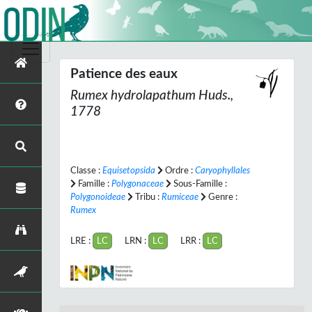
Patience des eaux
Rumex hydrolapathum
Huds.,
1778
Classe :
Equisetopsida
Ordre :
Caryophyllales
Famille :
Polygonaceae
Sous-Famille :
Polygonoideae
Tribu :
Rumiceae
Genre :
Rumex
LRE :
LC
LRN :
LC
LRR :
LC