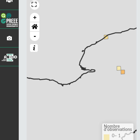
+
-
Nombre
d'observations
0– 1