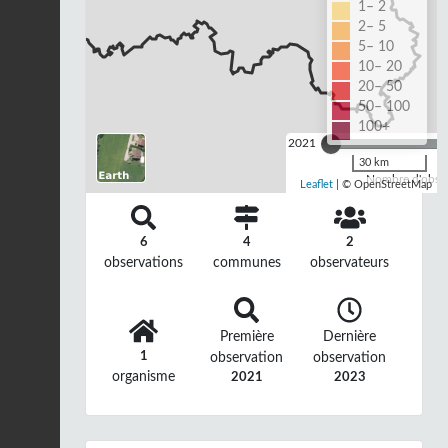
1– 2
2– 5
5– 10
10– 20
20– 50
50– 100
100+
2021
30 km
Nombre d'observ
Leaflet
| © OpenStreetMap
6
4
2
observations
communes
observateurs
Première
Dernière
1
observation
observation
organisme
2021
2023