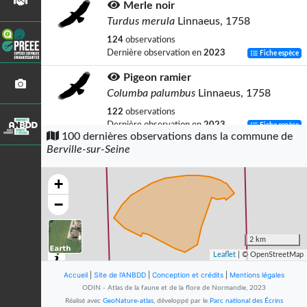
Merle noir
Turdus merula
Linnaeus, 1758
124
observations
Dernière observation en
2023
Fiche espèce
Pigeon ramier
Columba palumbus
Linnaeus, 1758
122
observations
Dernière observation en
2023
Fiche espèce
100 dernières observations dans la commune de
Berville-sur-Seine
Troglodyte mignon
Troglodytes troglodytes
(Linnaeus,
1758)
+
119
observations
−
Dernière observation en
2023
Fiche espèce
Pinson des arbres
2 km
Fringilla coelebs
Linnaeus, 1758
Leaflet
| © OpenStreetMap
104
observations
Accueil
|
Site de l'ANBDD
|
Conception et crédits
|
Mentions légales
Dernière observation en
2023
Fiche espèce
ODIN - Atlas de la faune et de la flore de Normandie, 2023
Réalisé avec
GeoNature-atlas
, développé par le
Parc national des Écrins
Corneille noire