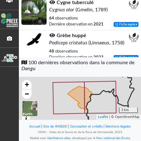
Cygne tuberculé
Cygnus olor
(Gmelin, 1789)
64
observations
Dernière observation en
2021
Fiche espèce
Grèbe huppé
Podiceps cristatus
(Linnaeus, 1758)
48
observations
Dernière observation en
2023
Fiche espèce
100 dernières observations dans la commune de
Dangu
Foulque macroule
Fulica atra
Linnaeus, 1758
+
37
observations
Dernière observation en
2023
Fiche espèce
−
Fuligule milouin
Aythya ferina
(Linnaeus, 1758)
3 km
Leaflet
| © OpenStreetMap
36
observations
Dernière observation en
2023
Fiche espèce
Accueil
|
Site de l'ANBDD
|
Conception et crédits
|
Mentions légales
ODIN - Atlas de la faune et de la flore de Normandie, 2023
Fuligule morillon
Réalisé avec
GeoNature-atlas
, développé par le
Parc national des Écrins