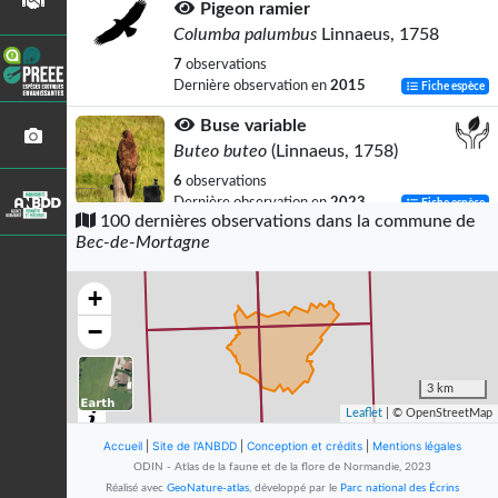
Pigeon ramier
Columba palumbus
Linnaeus, 1758
7
observations
Dernière observation en
2015
Fiche espèce
Buse variable
Buteo buteo
(Linnaeus, 1758)
6
observations
Dernière observation en
2023
Fiche espèce
100 dernières observations dans la commune de
Bec-de-Mortagne
Canard colvert
Anas platyrhynchos
Linnaeus, 1758
+
4
observations
Dernière observation en
2023
Fiche espèce
−
Faucon crécerelle
Falco tinnunculus
Linnaeus, 1758
3 km
Leaflet
| © OpenStreetMap
4
observations
Dernière observation en
2023
Fiche espèce
Accueil
|
Site de l'ANBDD
|
Conception et crédits
|
Mentions légales
ODIN - Atlas de la faune et de la flore de Normandie, 2023
Faisan de Colchide
Réalisé avec
GeoNature-atlas
, développé par le
Parc national des Écrins