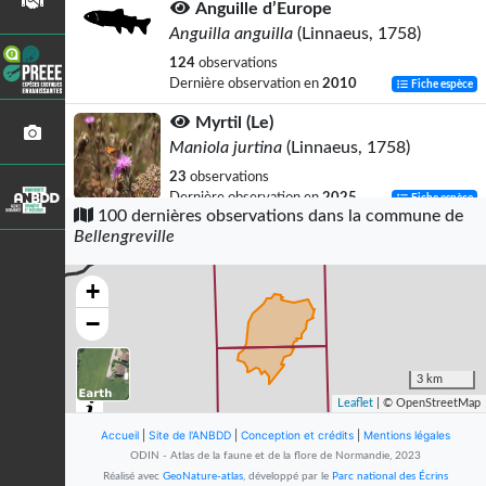
Anguille d’Europe
Anguilla anguilla
(Linnaeus, 1758)
124
observations
Dernière observation en
2010
Fiche espèce
Myrtil (Le)
Maniola jurtina
(Linnaeus, 1758)
23
observations
Dernière observation en
2025
Fiche espèce
100 dernières observations dans la commune de
Bellengreville
Demi-Deuil (Le)
Melanargia galathea
(Linnaeus, 1758)
+
22
observations
Dernière observation en
2025
Fiche espèce
−
Buse variable
Buteo buteo
(Linnaeus, 1758)
3 km
Leaflet
| © OpenStreetMap
13
observations
Dernière observation en
2025
Fiche espèce
Accueil
|
Site de l'ANBDD
|
Conception et crédits
|
Mentions légales
ODIN - Atlas de la faune et de la flore de Normandie, 2023
Hirondelle de fenêtre
Réalisé avec
GeoNature-atlas
, développé par le
Parc national des Écrins