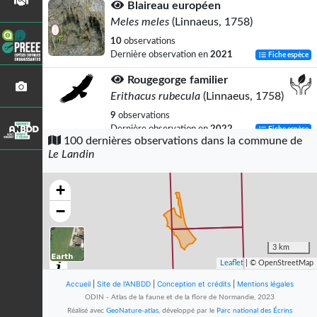
Blaireau européen
Meles meles
(Linnaeus, 1758)
10
observations
Dernière observation en
2021
Fiche espèce
Rougegorge familier
Erithacus rubecula
(Linnaeus, 1758)
9
observations
Dernière observation en
2022
Fiche espèce
100 dernières observations dans la commune de
Le Landin
Pinson des arbres
Fringilla coelebs
Linnaeus, 1758
+
9
observations
Dernière observation en
2022
Fiche espèce
−
Renard roux
Vulpes vulpes
(Linnaeus, 1758)
3 km
Leaflet
| © OpenStreetMap
9
observations
Dernière observation en
2024
Fiche espèce
Accueil
|
Site de l'ANBDD
|
Conception et crédits
|
Mentions légales
ODIN - Atlas de la faune et de la flore de Normandie, 2023
Troglodyte mignon
Réalisé avec
GeoNature-atlas
, développé par le
Parc national des Écrins