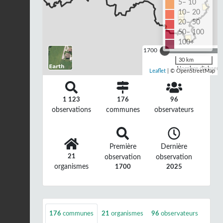
5– 10
10– 20
20– 50
50– 100
100+
1700
30 km
Nombre d'observa
Leaflet
| © OpenStreetMap
1 123
176
96
observations
communes
observateurs
Première
Dernière
21
observation
observation
organismes
1700
2025
176
communes
21
organismes
96
observateurs