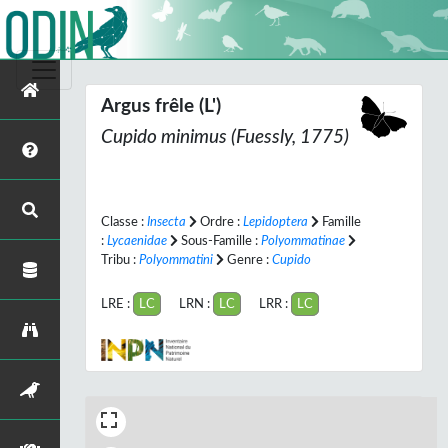
Argus frêle (L')
Cupido minimus
(Fuessly, 1775)
Classe :
Insecta
Ordre :
Lepidoptera
Famille
:
Lycaenidae
Sous-Famille :
Polyommatinae
Tribu :
Polyommatini
Genre :
Cupido
LRE :
LC
LRN :
LC
LRR :
LC