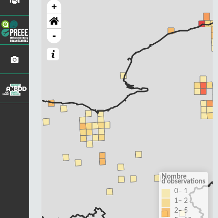
+
-
Nombre
d'observations
0– 1
1– 2
2– 5