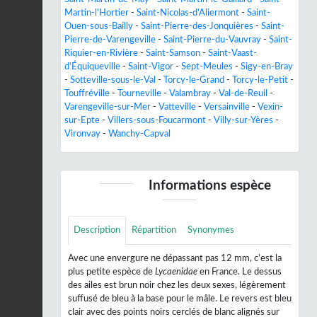
Martin-l'Hortier
-
Saint-Nicolas-d'Aliermont
-
Saint-
Ouen-sous-Bailly
-
Saint-Pierre-des-Jonquières
-
Saint-
Pierre-de-Varengeville
-
Saint-Pierre-du-Vauvray
-
Saint-
Riquier-en-Rivière
-
Saint-Samson
-
Saint-Vaast-
d'Équiqueville
-
Saint-Vigor
-
Sept-Meules
-
Sigy-en-Bray
-
Sotteville-sous-le-Val
-
Torcy-le-Grand
-
Torcy-le-Petit
-
Touffréville
-
Tourneville
-
Valambray
-
Val-de-Reuil
-
Varengeville-sur-Mer
-
Vatteville
-
Versainville
-
Vexin-
sur-Epte
-
Villers-sous-Foucarmont
-
Villy-sur-Yères
-
Vironvay
-
Wanchy-Capval
Informations espèce
Description
Répartition
Synonymes
Avec une envergure ne dépassant pas 12 mm, c’est la
plus petite espèce de
Lycaenidae
en France. Le dessus
des ailes est brun noir chez les deux sexes, légèrement
suffusé de bleu à la base pour le mâle. Le revers est bleu
clair avec des points noirs cerclés de blanc alignés sur