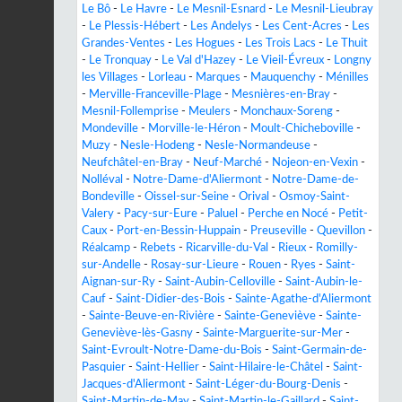
Le Bô
-
Le Havre
-
Le Mesnil-Esnard
-
Le Mesnil-Lieubray
-
Le Plessis-Hébert
-
Les Andelys
-
Les Cent-Acres
-
Les
Grandes-Ventes
-
Les Hogues
-
Les Trois Lacs
-
Le Thuit
-
Le Tronquay
-
Le Val d'Hazey
-
Le Vieil-Évreux
-
Longny
les Villages
-
Lorleau
-
Marques
-
Mauquenchy
-
Ménilles
-
Merville-Franceville-Plage
-
Mesnières-en-Bray
-
Mesnil-Follemprise
-
Meulers
-
Monchaux-Soreng
-
Mondeville
-
Morville-le-Héron
-
Moult-Chicheboville
-
Muzy
-
Nesle-Hodeng
-
Nesle-Normandeuse
-
Neufchâtel-en-Bray
-
Neuf-Marché
-
Nojeon-en-Vexin
-
Nolléval
-
Notre-Dame-d'Aliermont
-
Notre-Dame-de-
Bondeville
-
Oissel-sur-Seine
-
Orival
-
Osmoy-Saint-
Valery
-
Pacy-sur-Eure
-
Paluel
-
Perche en Nocé
-
Petit-
Caux
-
Port-en-Bessin-Huppain
-
Preuseville
-
Quevillon
-
Réalcamp
-
Rebets
-
Ricarville-du-Val
-
Rieux
-
Romilly-
sur-Andelle
-
Rosay-sur-Lieure
-
Rouen
-
Ryes
-
Saint-
Aignan-sur-Ry
-
Saint-Aubin-Celloville
-
Saint-Aubin-le-
Cauf
-
Saint-Didier-des-Bois
-
Sainte-Agathe-d'Aliermont
-
Sainte-Beuve-en-Rivière
-
Sainte-Geneviève
-
Sainte-
Geneviève-lès-Gasny
-
Sainte-Marguerite-sur-Mer
-
Saint-Evroult-Notre-Dame-du-Bois
-
Saint-Germain-de-
Pasquier
-
Saint-Hellier
-
Saint-Hilaire-le-Châtel
-
Saint-
Jacques-d'Aliermont
-
Saint-Léger-du-Bourg-Denis
-
Saint-Martin-de-May
-
Saint-Martin-le-Gaillard
-
Saint-