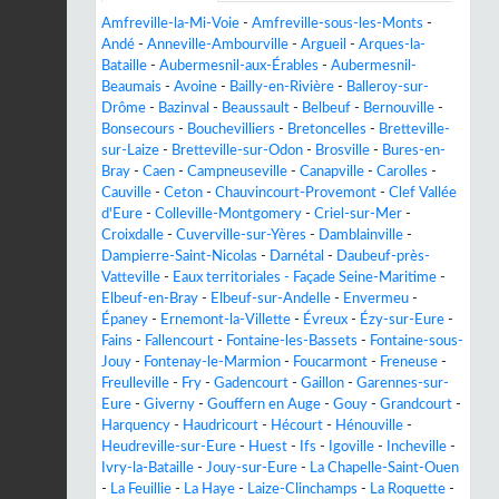
Amfreville-la-Mi-Voie
-
Amfreville-sous-les-Monts
-
Andé
-
Anneville-Ambourville
-
Argueil
-
Arques-la-
Bataille
-
Aubermesnil-aux-Érables
-
Aubermesnil-
Beaumais
-
Avoine
-
Bailly-en-Rivière
-
Balleroy-sur-
Drôme
-
Bazinval
-
Beaussault
-
Belbeuf
-
Bernouville
-
Bonsecours
-
Bouchevilliers
-
Bretoncelles
-
Bretteville-
sur-Laize
-
Bretteville-sur-Odon
-
Brosville
-
Bures-en-
Bray
-
Caen
-
Campneuseville
-
Canapville
-
Carolles
-
Cauville
-
Ceton
-
Chauvincourt-Provemont
-
Clef Vallée
d'Eure
-
Colleville-Montgomery
-
Criel-sur-Mer
-
Croixdalle
-
Cuverville-sur-Yères
-
Damblainville
-
Dampierre-Saint-Nicolas
-
Darnétal
-
Daubeuf-près-
Vatteville
-
Eaux territoriales - Façade Seine-Maritime
-
Elbeuf-en-Bray
-
Elbeuf-sur-Andelle
-
Envermeu
-
Épaney
-
Ernemont-la-Villette
-
Évreux
-
Ézy-sur-Eure
-
Fains
-
Fallencourt
-
Fontaine-les-Bassets
-
Fontaine-sous-
Jouy
-
Fontenay-le-Marmion
-
Foucarmont
-
Freneuse
-
Freulleville
-
Fry
-
Gadencourt
-
Gaillon
-
Garennes-sur-
Eure
-
Giverny
-
Gouffern en Auge
-
Gouy
-
Grandcourt
-
Harquency
-
Haudricourt
-
Hécourt
-
Hénouville
-
Heudreville-sur-Eure
-
Huest
-
Ifs
-
Igoville
-
Incheville
-
Ivry-la-Bataille
-
Jouy-sur-Eure
-
La Chapelle-Saint-Ouen
-
La Feuillie
-
La Haye
-
Laize-Clinchamps
-
La Roquette
-