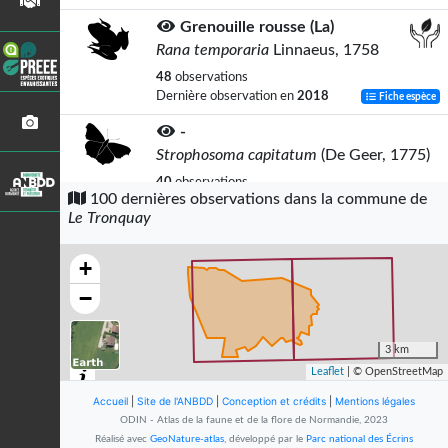
Grenouille rousse (La)
Rana temporaria
Linnaeus, 1758
48
observations
Dernière observation en
2018
Fiche espèce
-
Strophosoma capitatum
(De Geer, 1775)
40
observations
100 dernières observations dans la commune de
Dernière observation en
2015
Fiche espèce
Le Tronquay
Triton alpestre (Le)
Ichthyosaura alpestris
(Laurenti,
+
1768)
−
38
observations
Dernière observation en
2021
Fiche espèce
3 km
-
Leaflet
| © OpenStreetMap
Rhizophagus bipustulatus
(Fabricius,
Accueil
|
Site de l'ANBDD
1792)
|
Conception et crédits
|
Mentions légales
ODIN - Atlas de la faune et de la flore de Normandie, 2023
37
observations
Réalisé avec
GeoNature-atlas
, développé par le
Parc national des Écrins