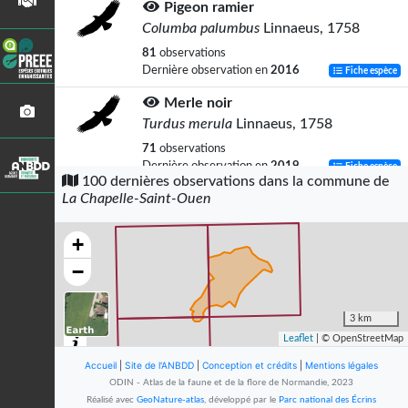
Pigeon ramier
Columba palumbus
Linnaeus, 1758
81
observations
Dernière observation en
2016
Fiche espèce
Merle noir
Turdus merula
Linnaeus, 1758
71
observations
Dernière observation en
2019
Fiche espèce
100 dernières observations dans la commune de
La Chapelle-Saint-Ouen
Corneille noire
Corvus corone
Linnaeus, 1758
+
64
observations
Dernière observation en
2019
Fiche espèce
−
Fauvette à tête noire
Sylvia atricapilla
(Linnaeus, 1758)
3 km
Leaflet
| © OpenStreetMap
58
observations
Dernière observation en
2016
Fiche espèce
Accueil
|
Site de l'ANBDD
|
Conception et crédits
|
Mentions légales
ODIN - Atlas de la faune et de la flore de Normandie, 2023
Myrtil (Le)
Réalisé avec
GeoNature-atlas
, développé par le
Parc national des Écrins