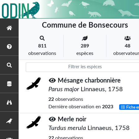
Commune de Bonsecours
811
289
48
observations
espèces
observateu
Mésange charbonnière
Parus major
Linnaeus, 1758
22
observations
Dernière observation en
2023
Fiche e
Merle noir
Turdus merula
Linnaeus, 1758
22
observations