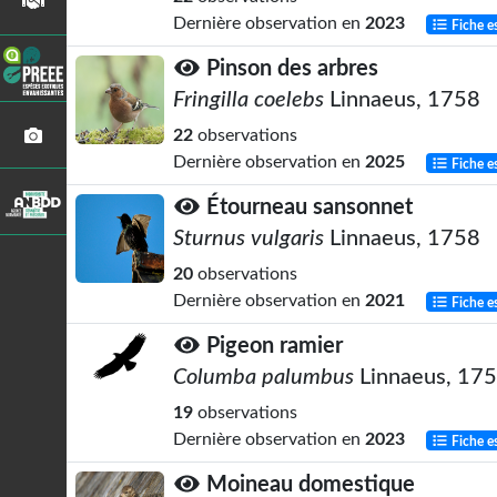
Dernière observation en
2023
Fiche e
Pinson des arbres
Fringilla coelebs
Linnaeus, 1758
22
observations
Dernière observation en
2025
Fiche e
Étourneau sansonnet
Sturnus vulgaris
Linnaeus, 1758
20
observations
Dernière observation en
2021
Fiche e
Pigeon ramier
Columba palumbus
Linnaeus, 17
19
observations
Dernière observation en
2023
Fiche e
Moineau domestique