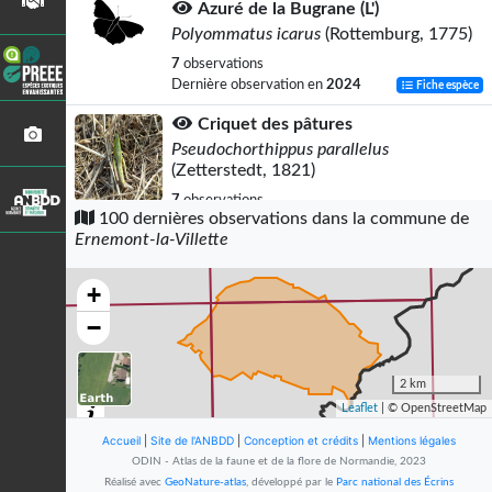
Azuré de la Bugrane (L')
Polyommatus icarus
(Rottemburg, 1775)
7
observations
Dernière observation en
2024
Fiche espèce
Criquet des pâtures
Pseudochorthippus parallelus
(Zetterstedt, 1821)
7
observations
100 dernières observations dans la commune de
Dernière observation en
2022
Fiche espèce
Ernemont-la-Villette
Renard roux
Vulpes vulpes
(Linnaeus, 1758)
+
6
observations
−
Dernière observation en
2022
Fiche espèce
Grande Sauterelle verte
2 km
Tettigonia viridissima
(Linnaeus, 1758)
Leaflet
| © OpenStreetMap
6
observations
Accueil
|
Site de l'ANBDD
|
Conception et crédits
|
Mentions légales
Dernière observation en
2022
Fiche espèce
ODIN - Atlas de la faune et de la flore de Normandie, 2023
Réalisé avec
GeoNature-atlas
, développé par le
Parc national des Écrins
Decticelle bariolée