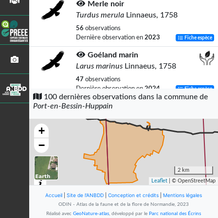
Merle noir
Turdus merula
Linnaeus, 1758
56
observations
Dernière observation en
2023
Fiche espèce
Goéland marin
Larus marinus
Linnaeus, 1758
47
observations
Dernière observation en
2024
Fiche espèce
100 dernières observations dans la commune de
Port-en-Bessin-Huppain
Demi-Deuil (Le)
Melanargia galathea
(Linnaeus, 1758)
+
43
observations
Dernière observation en
2025
Fiche espèce
−
Pinson des arbres
Fringilla coelebs
Linnaeus, 1758
2 km
Leaflet
| © OpenStreetMap
42
observations
Dernière observation en
2024
Fiche espèce
Accueil
|
Site de l'ANBDD
|
Conception et crédits
|
Mentions légales
ODIN - Atlas de la faune et de la flore de Normandie, 2023
Rougegorge familier
Réalisé avec
GeoNature-atlas
, développé par le
Parc national des Écrins