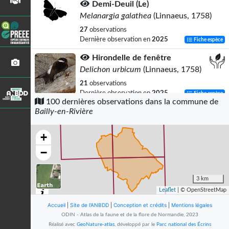
Demi-Deuil (Le)
Melanargia galathea
(Linnaeus, 1758)
27
observations
Dernière observation en
2025
Fiche espèce
Hirondelle de fenêtre
Delichon urbicum
(Linnaeus, 1758)
21
observations
Dernière observation en
2025
Fiche espèce
100 dernières observations dans la commune de
Bailly-en-Rivière
Chouette hulotte
Strix aluco
Linnaeus, 1758
+
17
observations
Dernière observation en
2025
Fiche espèce
−
Goéland brun
Larus fuscus
Linnaeus, 1758
3 km
Leaflet
| © OpenStreetMap
15
observations
Dernière observation en
2023
Fiche espèce
Accueil
|
Site de l'ANBDD
|
Conception et crédits
|
Mentions légales
ODIN - Atlas de la faune et de la flore de Normandie, 2023
Vulcain (Le)
Réalisé avec
GeoNature-atlas
, développé par le
Parc national des Écrins