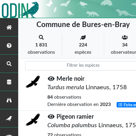
Commune de Bures-en-Bray
1 831
224
34
observations
espèces
observateu
Merle noir
Turdus merula
Linnaeus, 1758
84
observations
Dernière observation en
2023
Fiche e
Pigeon ramier
Columba palumbus
Linnaeus, 17
72
observations