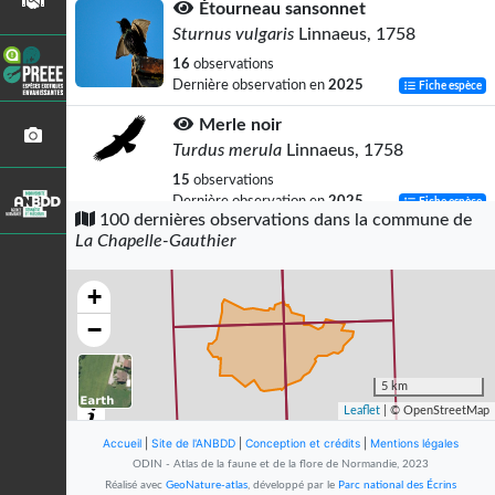
Étourneau sansonnet
Sturnus vulgaris
Linnaeus, 1758
16
observations
Dernière observation en
2025
Fiche espèce
Merle noir
Turdus merula
Linnaeus, 1758
15
observations
Dernière observation en
2025
Fiche espèce
100 dernières observations dans la commune de
La Chapelle-Gauthier
Salamandre tachetée (La)
Salamandra salamandra
(Linnaeus,
1758)
+
12
observations
−
Dernière observation en
2025
Fiche espèce
Mésange bleue
5 km
Cyanistes caeruleus
(Linnaeus, 1758)
Leaflet
| © OpenStreetMap
12
observations
Accueil
|
Site de l'ANBDD
|
Conception et crédits
|
Mentions légales
Dernière observation en
2025
Fiche espèce
ODIN - Atlas de la faune et de la flore de Normandie, 2023
Réalisé avec
GeoNature-atlas
, développé par le
Parc national des Écrins
Triton crêté (Le)